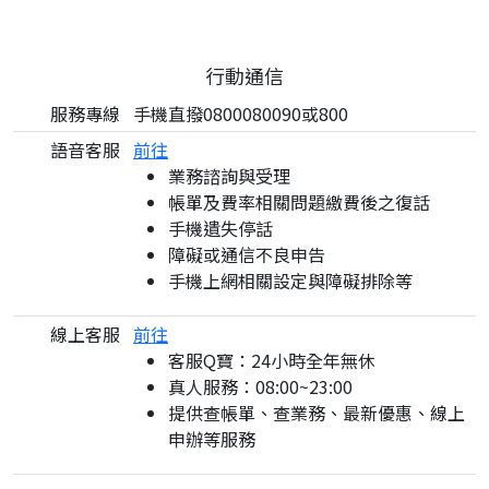
行動通信
服務專線
手機直撥0800080090或800
語音客服
前往
業務諮詢與受理
帳單及費率相關問題繳費後之復話
手機遺失停話
障礙或通信不良申告
手機上網相關設定與障礙排除等
線上客服
前往
客服Q寶：24小時全年無休
真人服務：08:00~23:00
提供查帳單、查業務、最新優惠、線上
申辦等服務