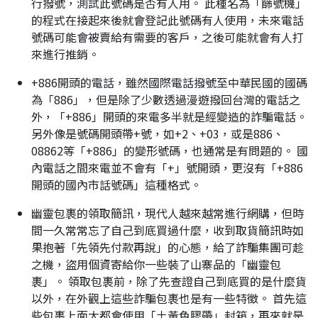
行撥號，測試此號碼是否有人用。 此種名為「篩號機」
的程式在接起來後就會登記此號碼有人使用，未來電話
號碼可能會被賣給有需要的客戶，之後可能就會有人打
來進行推銷。
+886開頭的電話，雖然國際電話撥號至中華民國的國碼
為「886」，但是除了少數透過漫遊撥回台灣的電話之
外，「+886」開頭的來電多半就是經變造的詐騙電話。
另外像是號碼開頭帶+號，如+2、+03，或是886、
08862等「+886」的變形號碼，也通常是有問題的。 國
內電話之間來電並不會有「+」號開頭，更沒有「+886
開頭的國內市話號碼」這種格式。
幽靈包裹的領取簡訊，現代人越來越常進行網購，但時
間一久常常忘了自己到底買過什麼，收到取貨簡訊時如
果抱著「先領先付款再說」的心態，給了詐騙集團可趁
之機，盜用個資寄給你一些裝了山寨品的「幽靈包
裹」。 領取包裹前，除了先查證自己到底買的是什麼貨
以外，在外觀上這些詐騙包裹也是有一些特徵。 首先這
些包裹上面大都會使用「土黃色膠帶」封箱，再來就是