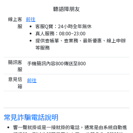
聽語障朋友
線上客
前往
服
客服Q寶：24小時全年無休
真人服務：08:00~23:00
提供查帳單、查業務、最新優惠、線上申辦
等服務
簡訊客
手機簡訊內容800傳送至800
服
意見信
前往
箱
常見詐騙電話說明
響一聲就掛或是一接就掛的電話，通常是由系統自動進