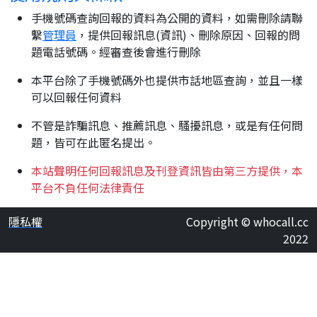
手機號碼查詢回報的資料為公開的資料，如需刪除請聯
繫
管理員
，提供回報訊息(資訊)、刪除原因、回報的問
題電話號碼。經審查後會進行刪除
本平台除了手機號碼外也提供市話地區查詢，並且一樣
可以回報任何資料
不管是詐騙訊息、推薦訊息、騷擾訊息，或是有任何問
題，皆可在此匿名提出。
本站聲明任何回報訊息及刊登資訊皆由第三方提供，本
平台不負任何法律責任
隱私權
Copyright © whocall.cc
2022