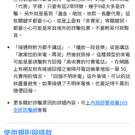
「代寄」字樣，只要有這2項特徵，幾乎9成大多是詐
騙。 另外就是看到「鑫金、皓炫、依熙、長慶代寄」這
些關鍵字都要小心，或是上面有「非賣家」等關鍵詞，
都要小心可能是來自境外的詐騙包裹，不要輕易付款取
貨。
「接通時對方都不講話」、「播放一段音樂」或是講話
「謝謝您的來電，再見」然後就掛掉。 這種類型的來電
可能是要誘騙對方回撥「高收費的付費電話」，在網路
上有網友就有碰過回撥之後隔月電話帳單增加一筆 50
元費用的情況。 「回撥不明來電」這件事情，可以的話
就盡量避免，如果接通了不明來電後，也要記得千萬別
隨便回撥。
更多關於詐騙資訊的詳細內容，可上
內政部警政署165
全民防騙網
查看
使用規則與條款