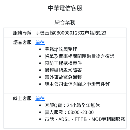
中華電信客服
綜合業務
服務專線
手機直撥0800080123或市話撥123
語音客服
前往
業務諮詢與受理
帳單及費率相關問題繳費後之復話
預防工程挖損案件
通報機線異常障礙
意外事故緊急通報
與本公司電信有關之申訴案件等
線上客服
前往
客服Q寶：24小時全年無休
真人服務：08:00~23:00
市話、ADSL、FTTB、MOD等相關服務