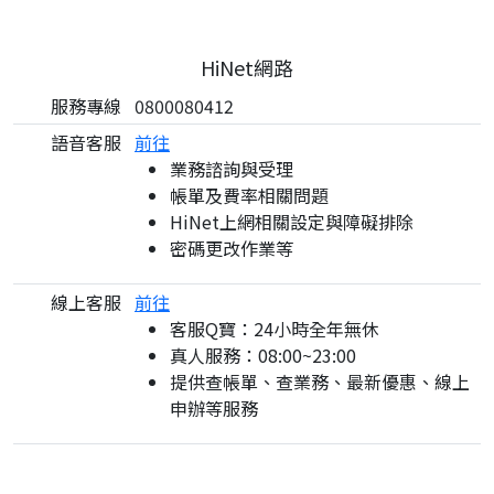
HiNet網路
服務專線
0800080412
語音客服
前往
業務諮詢與受理
帳單及費率相關問題
HiNet上網相關設定與障礙排除
密碼更改作業等
線上客服
前往
客服Q寶：24小時全年無休
真人服務：08:00~23:00
提供查帳單、查業務、最新優惠、線上
申辦等服務