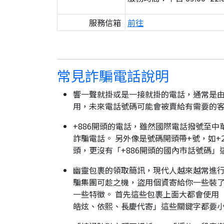
服務信箱
前往
常見詐騙電話說明
響一聲就掛或是一接就掛的電話，通常是由
用，未來電話號碼可能會被賣給有需要的
+886開頭的電話，雖然國際電話撥號至中
詐騙電話。 另外像是號碼開頭帶+號，如+2
頭，更沒有「+886開頭的國內市話號碼」
幽靈包裹的領取簡訊，現代人越來越常進
騙集團可趁之機，盜用個資寄給你一些裝了
一些特徵。 首先這些包裹上面大都會使用
皓炫、依熙、長慶代寄」這些關鍵字都要