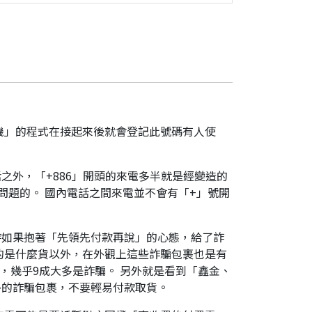
機」的程式在接起來後就會登記此號碼有人使
之外，「+886」開頭的來電多半就是經變造的
是有問題的。 國內電話之間來電並不會有「+」號開
時如果抱著「先領先付款再說」的心態，給了詐
的是什麼貨以外，在外觀上這些詐騙包裹也是有
，幾乎9成大多是詐騙。 另外就是看到「鑫金、
外的詐騙包裹，不要輕易付款取貨。