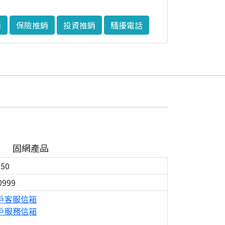
銷
保險推銷
投資推銷
騷擾電話
固網產品
050
0999
戶客服信箱
戶服務信箱