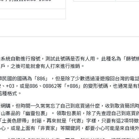
系統自動進行撥號，測試此號碼是否有人用。 此種名為「篩號
客戶，之後可能就會有人打來進行推銷。
華民國的國碼為「886」，但是除了少數透過漫遊撥回台灣的電話
、+03，或是886、08862等「+886」的變形號碼，也通常
這種格式。
行網購，但時間一久常常忘了自己到底買過什麼，收到取貨簡訊
山寨品的「幽靈包裹」。 領取包裹前，除了先查證自己到底買
「土黃色膠帶」封箱，再來就是「代寄」字樣，只要有這2項特徵
小心，或是上面有「非賣家」等關鍵詞，都要小心可能是來自境