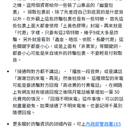
之機，盜用個資寄給你一些裝了山寨品的「幽靈包
裹」。 領取包裹前，除了先查證自己到底買的是什麼貨
以外，在外觀上這些詐騙包裹也是有一些特徵。 首先這
些包裹上面大都會使用「土黃色膠帶」封箱，再來就是
「代寄」字樣，只要有這2項特徵，幾乎9成大多是詐
騙。 另外就是看到「鑫金、皓炫、依熙、長慶代寄」這
些關鍵字都要小心，或是上面有「非賣家」等關鍵詞，
都要小心可能是來自境外的詐騙包裹，不要輕易付款取
貨。
「接通時對方都不講話」、「播放一段音樂」或是講話
「謝謝您的來電，再見」然後就掛掉。 這種類型的來電
可能是要誘騙對方回撥「高收費的付費電話」，在網路
上有網友就有碰過回撥之後隔月電話帳單增加一筆 50
元費用的情況。 「回撥不明來電」這件事情，可以的話
就盡量避免，如果接通了不明來電後，也要記得千萬別
隨便回撥。
更多關於詐騙資訊的詳細內容，可上
內政部警政署165