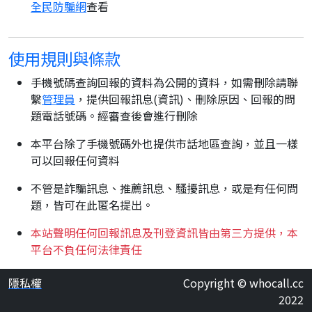
全民防騙網
查看
使用規則與條款
手機號碼查詢回報的資料為公開的資料，如需刪除請聯
繫
管理員
，提供回報訊息(資訊)、刪除原因、回報的問
題電話號碼。經審查後會進行刪除
本平台除了手機號碼外也提供市話地區查詢，並且一樣
可以回報任何資料
不管是詐騙訊息、推薦訊息、騷擾訊息，或是有任何問
題，皆可在此匿名提出。
本站聲明任何回報訊息及刊登資訊皆由第三方提供，本
平台不負任何法律責任
隱私權
Copyright © whocall.cc
2022