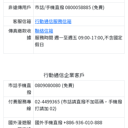
非遠傳用戶
市話/手機直撥 0800058885 (免費)
客服信箱
行動通信服務信箱
傳真繳款收
聯絡信箱
據
服務時間 週一至週五 09:00-17:00,不含國定
假日
行動通信企業客戶
市話手機直
0809080080 (免費)
撥
付費服務專
02-4499365 (市話請直撥不加區碼，手機撥
線
打請加 02)
國外漫遊服
國外手機直撥 +886-936-010-888