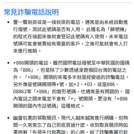
常見詐騙電話說明
響一聲就掛或是一接就掛的電話，通常是由系統自動進
行撥號，測試此號碼是否有人用。 此種名為「篩號機」
的程式在接起來後就會登記此號碼有人使用，未來電話
號碼可能會被賣給有需要的客戶，之後可能就會有人打
來進行推銷。
+886開頭的電話，雖然國際電話撥號至中華民國的國碼
為「886」，但是除了少數透過漫遊撥回台灣的電話之
外，「+886」開頭的來電多半就是經變造的詐騙電話。
另外像是號碼開頭帶+號，如+2、+03，或是886、
08862等「+886」的變形號碼，也通常是有問題的。 國
內電話之間來電並不會有「+」號開頭，更沒有「+886
開頭的國內市話號碼」這種格式。
幽靈包裹的領取簡訊，現代人越來越常進行網購，但時
間一久常常忘了自己到底買過什麼，收到取貨簡訊時如
果抱著「先領先付款再說」的心態，給了詐騙集團可趁