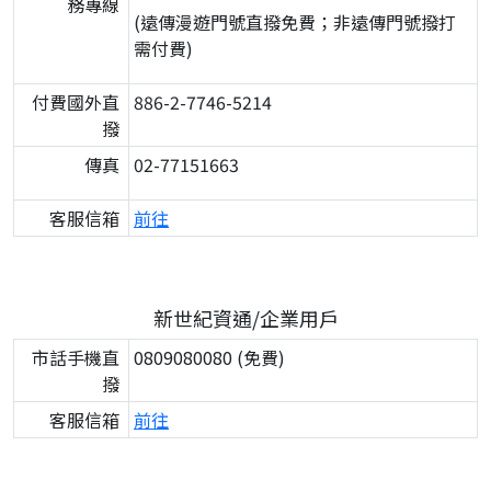
務專線
(遠傳漫遊門號直撥免費；非遠傳門號撥打
需付費)
付費國外直
886-2-7746-5214
撥
傳真
02-77151663
客服信箱
前往
新世紀資通/企業用戶
市話手機直
0809080080 (免費)
撥
客服信箱
前往