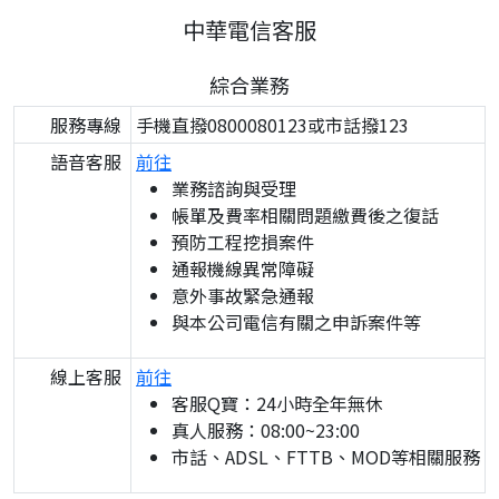
中華電信客服
綜合業務
服務專線
手機直撥0800080123或市話撥123
語音客服
前往
業務諮詢與受理
帳單及費率相關問題繳費後之復話
預防工程挖損案件
通報機線異常障礙
意外事故緊急通報
與本公司電信有關之申訴案件等
線上客服
前往
客服Q寶：24小時全年無休
真人服務：08:00~23:00
市話、ADSL、FTTB、MOD等相關服務