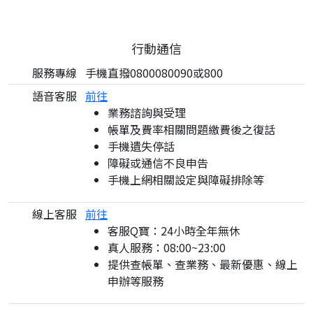
行動通信
服務專線
手機直撥0800080090或800
語音客服
前往
業務諮詢與受理
帳單及費率相關問題繳費後之復話
手機遺失停話
障礙或通信不良申告
手機上網相關設定與障礙排除等
線上客服
前往
客服Q寶：24小時全年無休
真人服務：08:00~23:00
提供查帳單、查業務、最新優惠、線上
申辦等服務