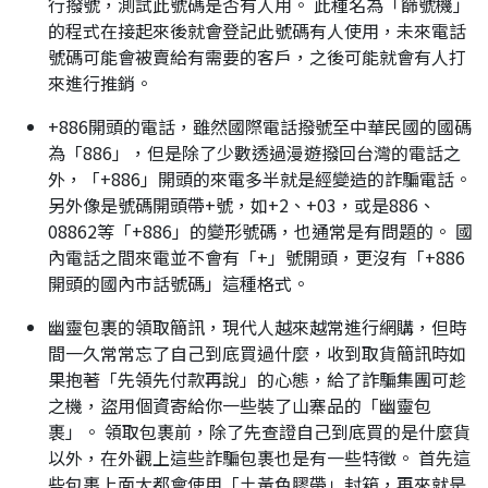
行撥號，測試此號碼是否有人用。 此種名為「篩號機」
的程式在接起來後就會登記此號碼有人使用，未來電話
號碼可能會被賣給有需要的客戶，之後可能就會有人打
來進行推銷。
+886開頭的電話，雖然國際電話撥號至中華民國的國碼
為「886」，但是除了少數透過漫遊撥回台灣的電話之
外，「+886」開頭的來電多半就是經變造的詐騙電話。
另外像是號碼開頭帶+號，如+2、+03，或是886、
08862等「+886」的變形號碼，也通常是有問題的。 國
內電話之間來電並不會有「+」號開頭，更沒有「+886
開頭的國內市話號碼」這種格式。
幽靈包裹的領取簡訊，現代人越來越常進行網購，但時
間一久常常忘了自己到底買過什麼，收到取貨簡訊時如
果抱著「先領先付款再說」的心態，給了詐騙集團可趁
之機，盜用個資寄給你一些裝了山寨品的「幽靈包
裹」。 領取包裹前，除了先查證自己到底買的是什麼貨
以外，在外觀上這些詐騙包裹也是有一些特徵。 首先這
些包裹上面大都會使用「土黃色膠帶」封箱，再來就是