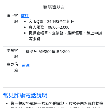
聽語障朋友
線上客
前往
服
客服Q寶：24小時全年無休
真人服務：08:00~23:00
提供查帳單、查業務、最新優惠、線上申辦
等服務
簡訊客
手機簡訊內容800傳送至800
服
意見信
前往
箱
常見詐騙電話說明
響一聲就掛或是一接就掛的電話，通常是由系統自動進