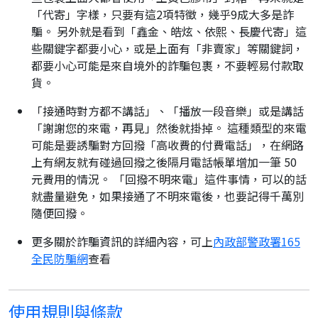
「代寄」字樣，只要有這2項特徵，幾乎9成大多是詐
騙。 另外就是看到「鑫金、皓炫、依熙、長慶代寄」這
些關鍵字都要小心，或是上面有「非賣家」等關鍵詞，
都要小心可能是來自境外的詐騙包裹，不要輕易付款取
貨。
「接通時對方都不講話」、「播放一段音樂」或是講話
「謝謝您的來電，再見」然後就掛掉。 這種類型的來電
可能是要誘騙對方回撥「高收費的付費電話」，在網路
上有網友就有碰過回撥之後隔月電話帳單增加一筆 50
元費用的情況。 「回撥不明來電」這件事情，可以的話
就盡量避免，如果接通了不明來電後，也要記得千萬別
隨便回撥。
更多關於詐騙資訊的詳細內容，可上
內政部警政署165
全民防騙網
查看
使用規則與條款