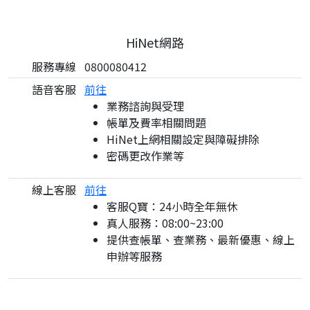
HiNet網路
服務專線
0800080412
語音客服
前往
業務諮詢與受理
帳單及費率相關問題
HiNet上網相關設定與障礙排除
密碼更改作業等
線上客服
前往
客服Q寶：24小時全年無休
真人服務：08:00~23:00
提供查帳單、查業務、最新優惠、線上
申辦等服務