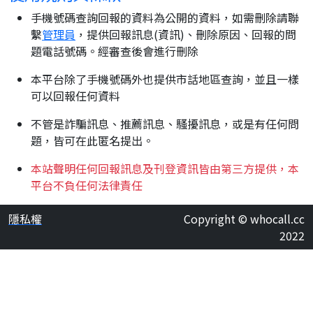
手機號碼查詢回報的資料為公開的資料，如需刪除請聯
繫
管理員
，提供回報訊息(資訊)、刪除原因、回報的問
題電話號碼。經審查後會進行刪除
本平台除了手機號碼外也提供市話地區查詢，並且一樣
可以回報任何資料
不管是詐騙訊息、推薦訊息、騷擾訊息，或是有任何問
題，皆可在此匿名提出。
本站聲明任何回報訊息及刊登資訊皆由第三方提供，本
平台不負任何法律責任
隱私權
Copyright © whocall.cc
2022