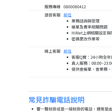
服務專線
0800080412
語音客服
前往
業務諮詢與受理
帳單及費率相關問題
HiNet上網相關設定
密碼更改作業等
線上客服
前往
客服Q寶：24小時全年
真人服務：08:00~23:0
提供查帳單、查業務、
常見詐騙電話說明
響一聲就掛或是一接就掛的電話，通常是由