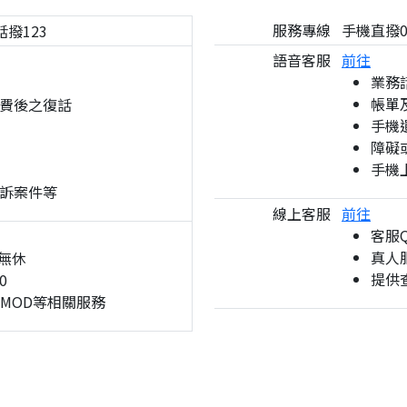
服務專線
手機直撥08
話撥123
語音客服
前往
業務
帳單
費後之復話
手機
障礙
手機
訴案件等
線上客服
前往
客服
真人服
無休
提供
0
、MOD等相關服務