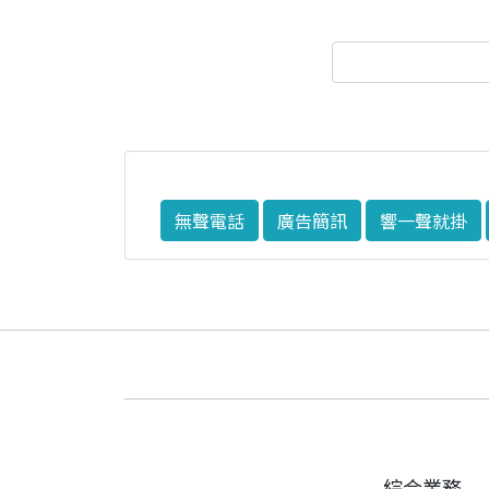
無聲電話
廣告簡訊
響一聲就掛
綜合業務