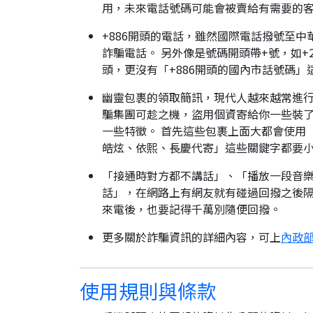
用，未來電話號碼可能會被賣給有需要的
+886開頭的電話，雖然國際電話撥號至中
詐騙電話。 另外像是號碼開頭帶+號，如+2
頭，更沒有「+886開頭的國內市話號碼」
幽靈包裹的領取簡訊，現代人越來越常進
騙集團可趁之機，盜用個資寄給你一些裝了
一些特徵。 首先這些包裹上面大都會使用
皓炫、依熙、長慶代寄」這些關鍵字都要
「接通時對方都不講話」、「播放一段音樂
話」，在網路上有網友就有碰過回撥之後隔
來電後，也要記得千萬別隨便回撥。
更多關於詐騙資訊的詳細內容，可上
內政部
使用規則與條款