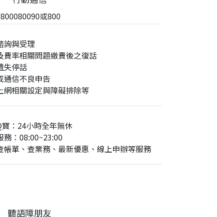
00080090或800
諮詢與受理
及費率相關問題繳費後之復話
遺失停話
或通信不良申告
上網相關設定與障礙排除等
Q寶：24小時全年無休
務：08:00~23:00
查帳單、查業務、最新優惠、線上申辦等服務
聽語障朋友