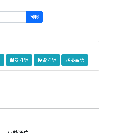
回報
銷
保險推銷
投資推銷
騷擾電話
行動通信