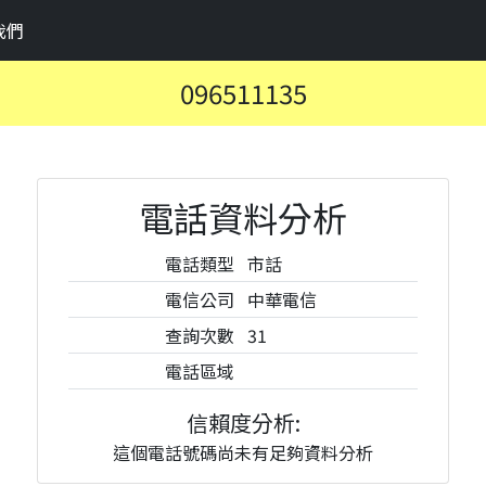
我們
096511135
電話資料分析
電話類型
市話
電信公司
中華電信
查詢次數
31
電話區域
信賴度分析:
這個電話號碼尚未有足夠資料分析