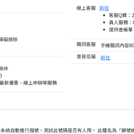
線上客服
前往
客服Q寶：
真人服務：08
提供查帳單
與障礙排除
簡訊客服
手機簡訊內容80
意見信箱
前往
無休
0
最新優惠、線上申辦等服務
系統自動進行撥號，測試此號碼是否有人用。 此種名為「篩號