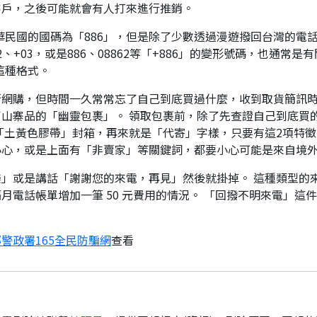
客戶，之後可能就會有人打來進行推銷。
華民國的國碼為「886」，但是除了少數透過漫遊撥回台灣的電話
、+03，或是886、08862等「+886」的變形號碼，也通常
這種格式。
行網購，但時間一久常常忘了自己到底買過什麼，收到取貨簡訊
山寨品的「幽靈包裹」。 領取包裹前，除了先查證自己到底買
「土黃色膠帶」封箱，再來就是「代寄」字樣，只要有這2項特徵
小心，或是上面有「非賣家」等關鍵詞，都要小心可能是來自境
」或是講話「謝謝您的來電，再見」然後就掛掉。 這種類型的
月電話帳單增加一筆 50 元費用的情況。 「回撥不明來電」這
警政署165全民防騙網
查看