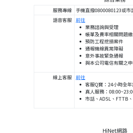
服務專線
手機直撥0800080123或市
語音客服
前往
業務諮詢與受理
帳單及費率相關問題繳
預防工程挖損案件
通報機線異常障礙
意外事故緊急通報
與本公司電信有關之申
線上客服
前往
客服Q寶：24小時全年
真人服務：08:00~23:0
市話、ADSL、FTTB
HiNet網路