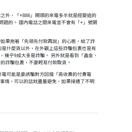
之外，「+886」開頭的來電多半就是經變造的
是有問題的。 國內電話之間來電並不會有「+」號開
時如果抱著「先領先付款再說」的心態，給了詐
的是什麼貨以外，在外觀上這些詐騙包裹也是有
，幾乎9成大多是詐騙。 另外就是看到「鑫金、
外的詐騙包裹，不要輕易付款取貨。
來電可能是要誘騙對方回撥「高收費的付費電
件事情，可以的話就盡量避免，如果接通了不明