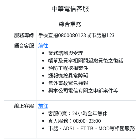
中華電信客服
綜合業務
服務專線
手機直撥0800080123或市話撥123
語音客服
前往
業務諮詢與受理
帳單及費率相關問題繳費後之復話
預防工程挖損案件
通報機線異常障礙
意外事故緊急通報
與本公司電信有關之申訴案件等
線上客服
前往
客服Q寶：24小時全年無休
真人服務：08:00~23:00
市話、ADSL、FTTB、MOD等相關服務