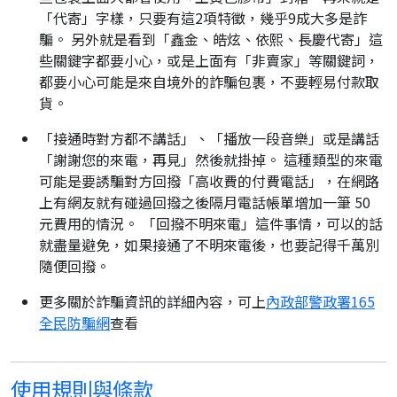
「代寄」字樣，只要有這2項特徵，幾乎9成大多是詐
騙。 另外就是看到「鑫金、皓炫、依熙、長慶代寄」這
些關鍵字都要小心，或是上面有「非賣家」等關鍵詞，
都要小心可能是來自境外的詐騙包裹，不要輕易付款取
貨。
「接通時對方都不講話」、「播放一段音樂」或是講話
「謝謝您的來電，再見」然後就掛掉。 這種類型的來電
可能是要誘騙對方回撥「高收費的付費電話」，在網路
上有網友就有碰過回撥之後隔月電話帳單增加一筆 50
元費用的情況。 「回撥不明來電」這件事情，可以的話
就盡量避免，如果接通了不明來電後，也要記得千萬別
隨便回撥。
更多關於詐騙資訊的詳細內容，可上
內政部警政署165
全民防騙網
查看
使用規則與條款