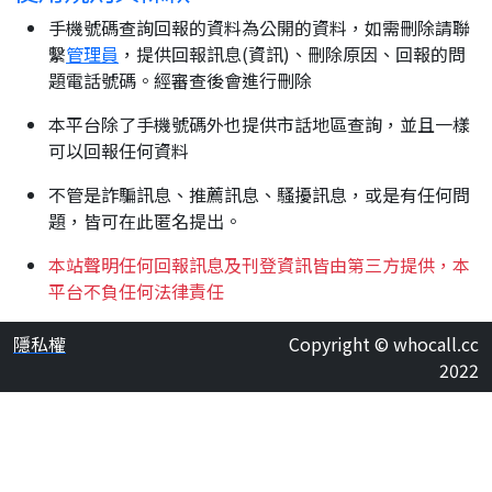
手機號碼查詢回報的資料為公開的資料，如需刪除請聯
繫
管理員
，提供回報訊息(資訊)、刪除原因、回報的問
題電話號碼。經審查後會進行刪除
本平台除了手機號碼外也提供市話地區查詢，並且一樣
可以回報任何資料
不管是詐騙訊息、推薦訊息、騷擾訊息，或是有任何問
題，皆可在此匿名提出。
本站聲明任何回報訊息及刊登資訊皆由第三方提供，本
平台不負任何法律責任
隱私權
Copyright © whocall.cc
2022