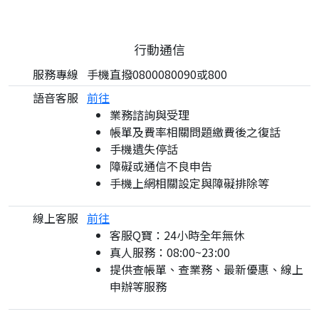
行動通信
服務專線
手機直撥0800080090或800
語音客服
前往
業務諮詢與受理
帳單及費率相關問題繳費後之復話
手機遺失停話
障礙或通信不良申告
手機上網相關設定與障礙排除等
線上客服
前往
客服Q寶：24小時全年無休
真人服務：08:00~23:00
提供查帳單、查業務、最新優惠、線上
申辦等服務