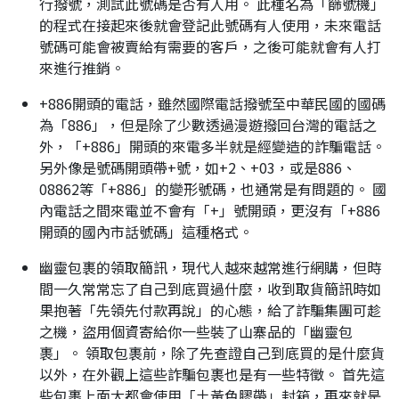
行撥號，測試此號碼是否有人用。 此種名為「篩號機」
的程式在接起來後就會登記此號碼有人使用，未來電話
號碼可能會被賣給有需要的客戶，之後可能就會有人打
來進行推銷。
+886開頭的電話，雖然國際電話撥號至中華民國的國碼
為「886」，但是除了少數透過漫遊撥回台灣的電話之
外，「+886」開頭的來電多半就是經變造的詐騙電話。
另外像是號碼開頭帶+號，如+2、+03，或是886、
08862等「+886」的變形號碼，也通常是有問題的。 國
內電話之間來電並不會有「+」號開頭，更沒有「+886
開頭的國內市話號碼」這種格式。
幽靈包裹的領取簡訊，現代人越來越常進行網購，但時
間一久常常忘了自己到底買過什麼，收到取貨簡訊時如
果抱著「先領先付款再說」的心態，給了詐騙集團可趁
之機，盜用個資寄給你一些裝了山寨品的「幽靈包
裹」。 領取包裹前，除了先查證自己到底買的是什麼貨
以外，在外觀上這些詐騙包裹也是有一些特徵。 首先這
些包裹上面大都會使用「土黃色膠帶」封箱，再來就是