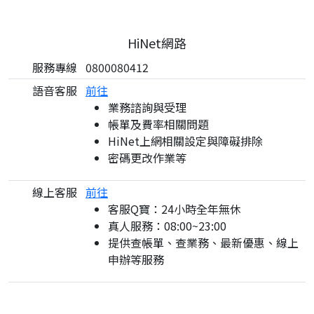
HiNet網路
服務專線
0800080412
語音客服
前往
業務諮詢與受理
帳單及費率相關問題
HiNet上網相關設定與障礙排除
密碼更改作業等
線上客服
前往
客服Q寶：24小時全年無休
真人服務：08:00~23:00
提供查帳單、查業務、最新優惠、線上
申辦等服務