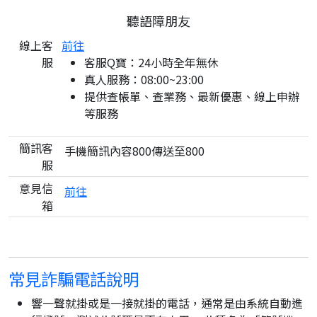
聽語障朋友
線上客
前往
服
客服Q寶：24小時全年無休
真人服務：08:00~23:00
提供查帳單、查業務、最新優惠、線上申辦
等服務
簡訊客
手機簡訊內容800傳送至800
服
意見信
前往
箱
常見詐騙電話說明
響一聲就掛或是一接就掛的電話，通常是由系統自動進