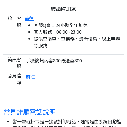
聽語障朋友
線上客
前往
服
客服Q寶：24小時全年無休
真人服務：08:00~23:00
提供查帳單、查業務、最新優惠、線上申辦
等服務
簡訊客
手機簡訊內容800傳送至800
服
意見信
前往
箱
常見詐騙電話說明
響一聲就掛或是一接就掛的電話，通常是由系統自動進