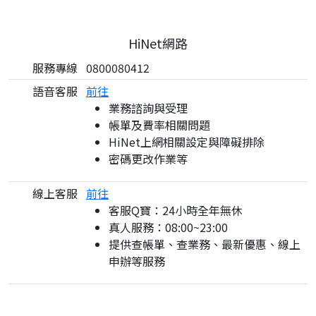
HiNet網路
服務專線
0800080412
語音客服
前往
業務諮詢與受理
帳單及費率相關問題
HiNet上網相關設定與障礙排除
密碼更改作業等
線上客服
前往
客服Q寶：24小時全年無休
真人服務：08:00~23:00
提供查帳單、查業務、最新優惠、線上
申辦等服務