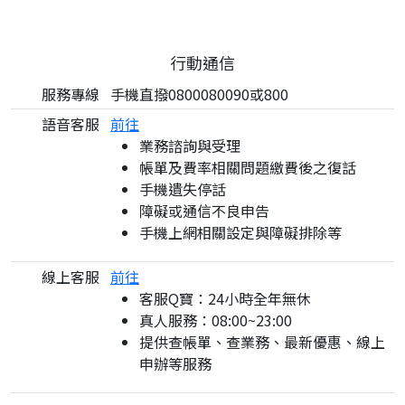
行動通信
服務專線
手機直撥0800080090或800
語音客服
前往
業務諮詢與受理
帳單及費率相關問題繳費後之復話
手機遺失停話
障礙或通信不良申告
手機上網相關設定與障礙排除等
線上客服
前往
客服Q寶：24小時全年無休
真人服務：08:00~23:00
提供查帳單、查業務、最新優惠、線上
申辦等服務