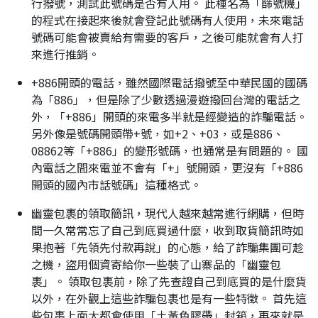
行撥號，測試此號碼是否有人用。 此種名為「篩號機」
的程式在接起來後就會登記此號碼有人使用，未來電話
號碼可能會被賣給有需要的客戶，之後可能就會有人打
來進行推銷。
+886開頭的電話，雖然國際電話撥號至中華民國的國碼
為「886」，但是除了少數透過漫遊撥回台灣的電話之
外，「+886」開頭的來電多半就是經變造的詐騙電話。
另外像是號碼開頭帶+號，如+2、+03，或是886、
08862等「+886」的變形號碼，也通常是有問題的。 國
內電話之間來電並不會有「+」號開頭，更沒有「+886
開頭的國內市話號碼」這種格式。
幽靈包裹的領取簡訊，現代人越來越常進行網購，但時
間一久常常忘了自己到底買過什麼，收到取貨簡訊時如
果抱著「先領先付款再說」的心態，給了詐騙集團可趁
之機，盜用個資寄給你一些裝了山寨品的「幽靈包
裹」。 領取包裹前，除了先查證自己到底買的是什麼貨
以外，在外觀上這些詐騙包裹也是有一些特徵。 首先這
些包裹上面大都會使用「土黃色膠帶」封箱，再來就是