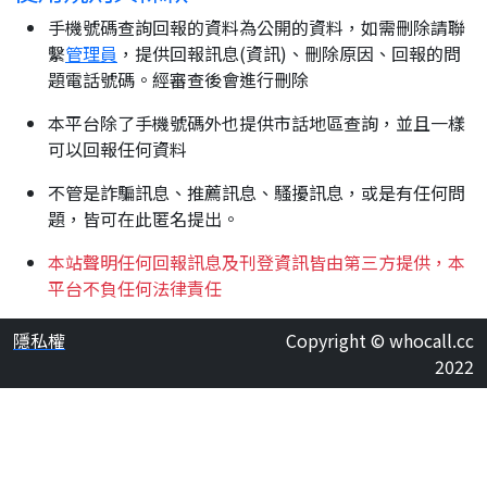
手機號碼查詢回報的資料為公開的資料，如需刪除請聯
繫
管理員
，提供回報訊息(資訊)、刪除原因、回報的問
題電話號碼。經審查後會進行刪除
本平台除了手機號碼外也提供市話地區查詢，並且一樣
可以回報任何資料
不管是詐騙訊息、推薦訊息、騷擾訊息，或是有任何問
題，皆可在此匿名提出。
本站聲明任何回報訊息及刊登資訊皆由第三方提供，本
平台不負任何法律責任
隱私權
Copyright © whocall.cc
2022