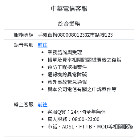
中華電信客服
綜合業務
服務專線
手機直撥0800080123或市話撥123
語音客服
前往
業務諮詢與受理
帳單及費率相關問題繳費後之復話
預防工程挖損案件
通報機線異常障礙
意外事故緊急通報
與本公司電信有關之申訴案件等
線上客服
前往
客服Q寶：24小時全年無休
真人服務：08:00~23:00
市話、ADSL、FTTB、MOD等相關服務