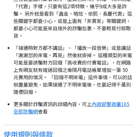
「代寄」字樣，只要有這2項特徵，幾乎9成大多是詐
騙。 另外就是看到「鑫金、皓炫、依熙、長慶代寄」這
些關鍵字都要小心，或是上面有「非賣家」等關鍵詞，
都要小心可能是來自境外的詐騙包裹，不要輕易付款取
貨。
「接通時對方都不講話」、「播放一段音樂」或是講話
「謝謝您的來電，再見」然後就掛掉。 這種類型的來電
可能是要誘騙對方回撥「高收費的付費電話」，在網路
上有網友就有碰過回撥之後隔月電話帳單增加一筆 50
元費用的情況。 「回撥不明來電」這件事情，可以的話
就盡量避免，如果接通了不明來電後，也要記得千萬別
隨便回撥。
更多關於詐騙資訊的詳細內容，可上
內政部警政署165
全民防騙網
查看
使用規則與條款