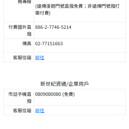
務專線
(遠傳漫遊門號直撥免費；非遠傳門號撥打
需付費)
付費國外直
886-2-7746-5214
撥
傳真
02-77151663
客服信箱
前往
新世紀資通/企業用戶
市話手機直
0809080080 (免費)
撥
客服信箱
前往