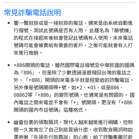
常見詐騙電話說明
響一聲就掛或是一接就掛的電話，通常是由系統自動進
行撥號，測試此號碼是否有人用。 此種名為「篩號機」
的程式在接起來後就會登記此號碼有人使用，未來電話
號碼可能會被賣給有需要的客戶，之後可能就會有人打
來進行推銷。
+886開頭的電話，雖然國際電話撥號至中華民國的國碼
為「886」，但是除了少數透過漫遊撥回台灣的電話之
外，「+886」開頭的來電多半就是經變造的詐騙電話。
另外像是號碼開頭帶+號，如+2、+03，或是886、
08862等「+886」的變形號碼，也通常是有問題的。 國
內電話之間來電並不會有「+」號開頭，更沒有「+886
開頭的國內市話號碼」這種格式。
幽靈包裹的領取簡訊，現代人越來越常進行網購，但時
間一久常常忘了自己到底買過什麼，收到取貨簡訊時如
果抱著「先領先付款再說」的心態，給了詐騙集團可趁