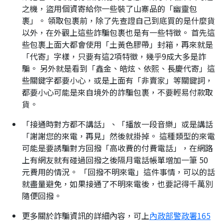
之機，盜用個資寄給你一些裝了山寨品的「幽靈包
裹」。 領取包裹前，除了先查證自己到底買的是什麼貨
以外，在外觀上這些詐騙包裹也是有一些特徵。 首先這
些包裹上面大都會使用「土黃色膠帶」封箱，再來就是
「代寄」字樣，只要有這2項特徵，幾乎9成大多是詐
騙。 另外就是看到「鑫金、皓炫、依熙、長慶代寄」這
些關鍵字都要小心，或是上面有「非賣家」等關鍵詞，
都要小心可能是來自境外的詐騙包裹，不要輕易付款取
貨。
「接通時對方都不講話」、「播放一段音樂」或是講話
「謝謝您的來電，再見」然後就掛掉。 這種類型的來電
可能是要誘騙對方回撥「高收費的付費電話」，在網路
上有網友就有碰過回撥之後隔月電話帳單增加一筆 50
元費用的情況。 「回撥不明來電」這件事情，可以的話
就盡量避免，如果接通了不明來電後，也要記得千萬別
隨便回撥。
更多關於詐騙資訊的詳細內容，可上
內政部警政署165