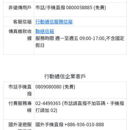
非遠傳用戶
市話/手機直撥 0800058885 (免費)
客服信箱
行動通信服務信箱
傳真繳款收
聯絡信箱
據
服務時間 週一至週五 09:00-17:00,不含國定
假日
行動通信企業客戶
市話手機直
0809080080 (免費)
撥
付費服務專
02-4499365 (市話請直撥不加區碼，手機撥
線
打請加 02)
國外漫遊服
國外手機直撥 +886-936-010-888