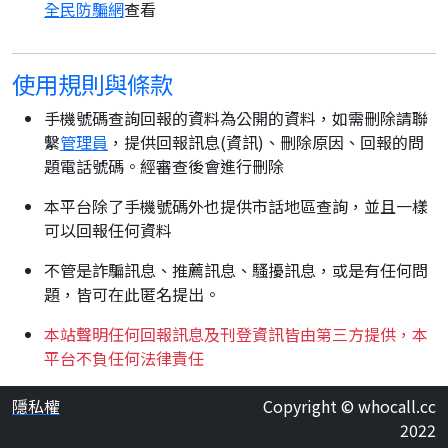
全民防騙網
查看
使用規則與條款
手機號碼查詢回報的資料為公開的資料，如需刪除請聯
繫
管理員
，提供回報訊息(資訊)、刪除原因、回報的問
題電話號碼。經審查後會進行刪除
本平台除了手機號碼外也提供市話地區查詢，並且一樣
可以回報任何資料
不管是詐騙訊息、推薦訊息、騷擾訊息，或是有任何問
題，皆可在此匿名提出。
本站聲明任何回報訊息及刊登資訊皆由第三方提供，本
平台不負任何法律責任
隱私權
Copyright © whocall.cc
2022