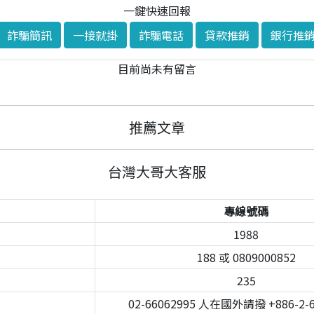
一鍵快速回報
詐騙簡訊
一接就掛
詐騙電話
貸款推銷
銀行推
目前尚未有留言
推薦文章
台灣大哥大客服
專線號碼
1988
188 或 0809000852
235
02-66062995 人在國外請撥 +886-2-6