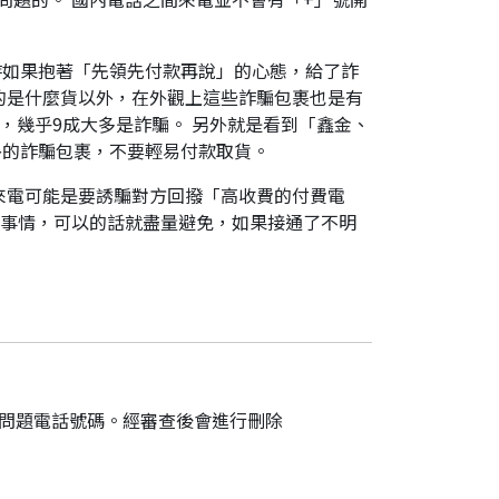
時如果抱著「先領先付款再說」的心態，給了詐
的是什麼貨以外，在外觀上這些詐騙包裹也是有
，幾乎9成大多是詐騙。 另外就是看到「鑫金、
外的詐騙包裹，不要輕易付款取貨。
來電可能是要誘騙對方回撥「高收費的付費電
件事情，可以的話就盡量避免，如果接通了不明
的問題電話號碼。經審查後會進行刪除