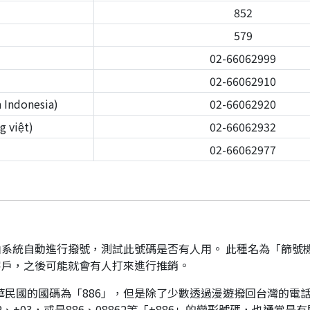
852
579
02-66062999
02-66062910
Indonesia)
02-66062920
 việt)
02-66062932
02-66062977
系統自動進行撥號，測試此號碼是否有人用。 此種名為「篩號
客戶，之後可能就會有人打來進行推銷。
華民國的國碼為「886」，但是除了少數透過漫遊撥回台灣的電話
、+03，或是886、08862等「+886」的變形號碼，也通常