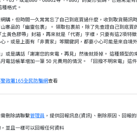
這種格式。
行網購，但時間一久常常忘了自己到底買過什麼，收到取貨簡訊
山寨品的「幽靈包裹」。 領取包裹前，除了先查證自己到底買
「土黃色膠帶」封箱，再來就是「代寄」字樣，只要有這2項特徵
小心，或是上面有「非賣家」等關鍵詞，都要小心可能是來自境
」或是講話「謝謝您的來電，再見」然後就掛掉。 這種類型的
月電話帳單增加一筆 50 元費用的情況。 「回撥不明來電」這
警政署165全民防騙網
查看
如需刪除請聯繫
管理員
，提供回報訊息(資訊)、刪除原因、回報
詢，並且一樣可以回報任何資料