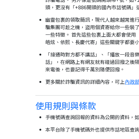
頭，更沒有「+886開頭的國內市話號碼」
幽靈包裹的領取簡訊，現代人越來越常進
騙集團可趁之機，盜用個資寄給你一些裝了
一些特徵。 首先這些包裹上面大都會使用
皓炫、依熙、長慶代寄」這些關鍵字都要
「接通時對方都不講話」、「播放一段音樂
話」，在網路上有網友就有碰過回撥之後隔
來電後，也要記得千萬別隨便回撥。
更多關於詐騙資訊的詳細內容，可上
內政部
使用規則與條款
手機號碼查詢回報的資料為公開的資料，
本平台除了手機號碼外也提供市話地區查