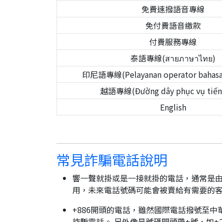
免費速撥語音專線
免付費語音繳款
付費服務專線
泰語專線(สายภาษาไทย)
印尼語專線(Pelayanan operator bahasa 
越語專線(Đường dây phục vụ tiếng
English
常見詐騙電話說明
響一聲就掛或是一接就掛的電話，通常是由
用，未來電話號碼可能會被賣給有需要的
+886開頭的電話，雖然國際電話撥號至中
詐騙電話。 另外像是號碼開頭帶+號，如+2