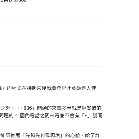
機」的程式在接起來後就會登記此號碼有人使
之外，「+886」開頭的來電多半就是經變造的
是有問題的。 國內電話之間來電並不會有「+」號開
時如果抱著「先領先付款再說」的心態，給了詐