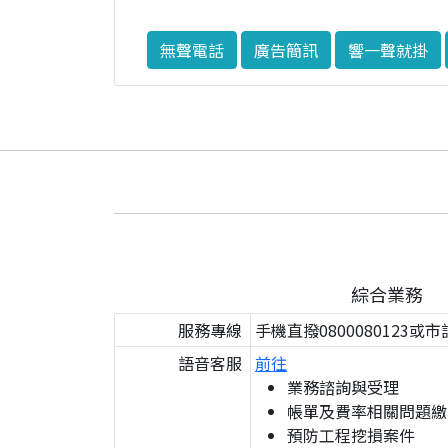
無聲電話
廣告簡訊
響一聲就掛
綜合業務
服務專線
手機直撥0800080123或市
語音客服
前往
業務諮詢與受理
帳單及費率相關問題繳
預防工程挖損案件