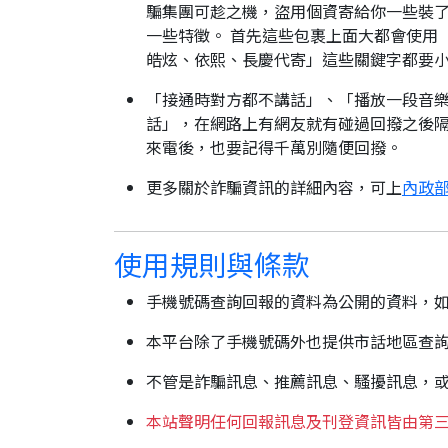
騙集團可趁之機，盜用個資寄給你一些裝了
一些特徵。 首先這些包裹上面大都會使用
皓炫、依熙、長慶代寄」這些關鍵字都要
「接通時對方都不講話」、「播放一段音樂
話」，在網路上有網友就有碰過回撥之後隔
來電後，也要記得千萬別隨便回撥。
更多關於詐騙資訊的詳細內容，可上
內政部
使用規則與條款
手機號碼查詢回報的資料為公開的資料，
本平台除了手機號碼外也提供市話地區查
不管是詐騙訊息、推薦訊息、騷擾訊息，
本站聲明任何回報訊息及刊登資訊皆由第