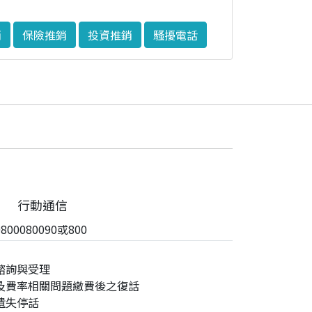
銷
保險推銷
投資推銷
騷擾電話
行動通信
00080090或800
諮詢與受理
及費率相關問題繳費後之復話
遺失停話