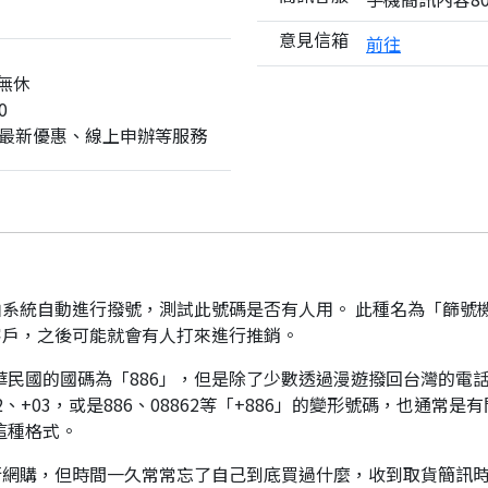
意見信箱
前往
無休
0
最新優惠、線上申辦等服務
系統自動進行撥號，測試此號碼是否有人用。 此種名為「篩號
客戶，之後可能就會有人打來進行推銷。
華民國的國碼為「886」，但是除了少數透過漫遊撥回台灣的電話
、+03，或是886、08862等「+886」的變形號碼，也通常
這種格式。
行網購，但時間一久常常忘了自己到底買過什麼，收到取貨簡訊