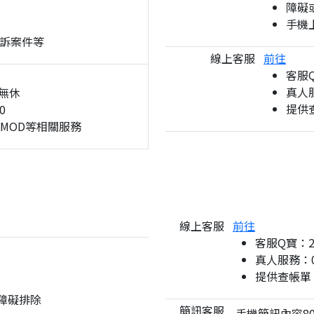
障礙
手機
訴案件等
線上客服
前往
客服
真人服
無休
提供
0
、MOD等相關服務
線上客服
前往
客服Q寶：
真人服務：08
提供查帳單
與障礙排除
簡訊客服
手機簡訊內容80