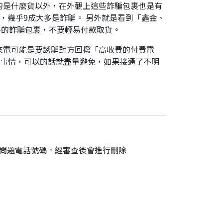
的是什麼貨以外，在外觀上這些詐騙包裹也是有
，幾乎9成大多是詐騙。 另外就是看到「鑫金、
外的詐騙包裹，不要輕易付款取貨。
來電可能是要誘騙對方回撥「高收費的付費電
件事情，可以的話就盡量避免，如果接通了不明
的問題電話號碼。經審查後會進行刪除