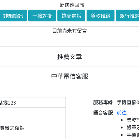
一鍵快速回報
詐騙簡訊
一接就掛
詐騙電話
貸款推銷
銀行推
目前尚未有留言
推薦文章
中華電信客服
服務專線
手機直撥08
話撥123
語音客服
前往
業務
帳單
費後之復話
手機