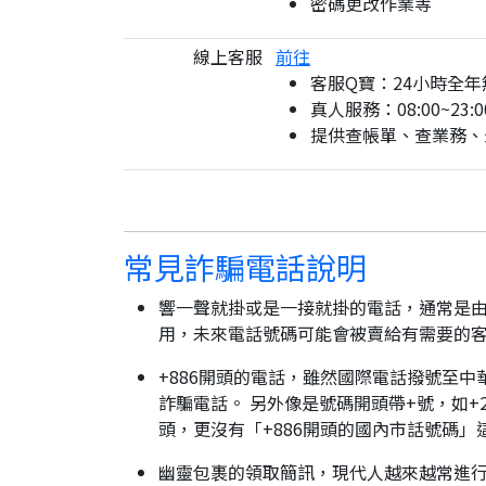
密碼更改作業等
線上客服
前往
客服Q寶：24小時全年
真人服務：08:00~23:0
提供查帳單、查業務、
常見詐騙電話說明
響一聲就掛或是一接就掛的電話，通常是由
用，未來電話號碼可能會被賣給有需要的
+886開頭的電話，雖然國際電話撥號至中
詐騙電話。 另外像是號碼開頭帶+號，如+2
頭，更沒有「+886開頭的國內市話號碼」
幽靈包裹的領取簡訊，現代人越來越常進