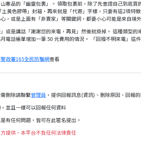
山寨品的「幽靈包裹」。 領取包裹前，除了先查證自己到底買
「土黃色膠帶」封箱，再來就是「代寄」字樣，只要有這2項特徵
小心，或是上面有「非賣家」等關鍵詞，都要小心可能是來自境
」或是講話「謝謝您的來電，再見」然後就掛掉。 這種類型的
月電話帳單增加一筆 50 元費用的情況。 「回撥不明來電」這
警政署165全民防騙網
查看
如需刪除請聯繫
管理員
，提供回報訊息(資訊)、刪除原因、回報
詢，並且一樣可以回報任何資料
或是有任何問題，皆可在此匿名提出。
三方提供，本平台不負任何法律責任