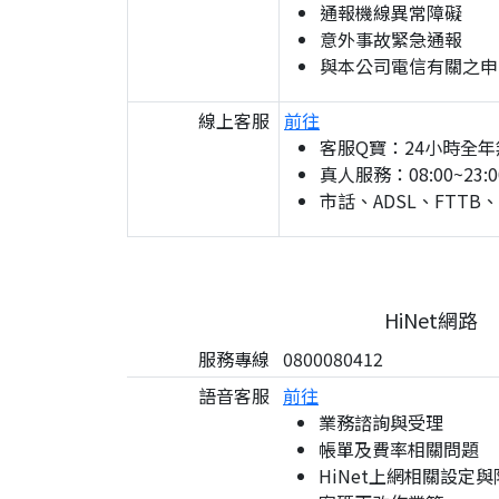
通報機線異常障礙
意外事故緊急通報
與本公司電信有關之申
線上客服
前往
客服Q寶：24小時全年
真人服務：08:00~23:0
市話、ADSL、FTTB
HiNet網路
服務專線
0800080412
語音客服
前往
業務諮詢與受理
帳單及費率相關問題
HiNet上網相關設定