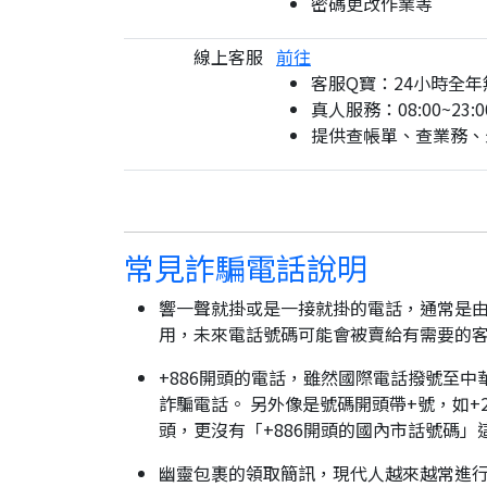
密碼更改作業等
線上客服
前往
客服Q寶：24小時全年
真人服務：08:00~23:0
提供查帳單、查業務、
常見詐騙電話說明
響一聲就掛或是一接就掛的電話，通常是由
用，未來電話號碼可能會被賣給有需要的
+886開頭的電話，雖然國際電話撥號至中
詐騙電話。 另外像是號碼開頭帶+號，如+2
頭，更沒有「+886開頭的國內市話號碼」
幽靈包裹的領取簡訊，現代人越來越常進