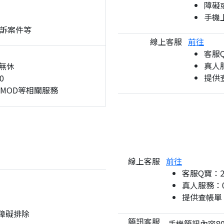
障礙
手機
訴案件等
線上客服
前往
客服
真人服
無休
提供
0
、MOD等相關服務
線上客服
前往
客服Q寶：
真人服務：08
提供查帳單
與障礙排除
簡訊客服
手機簡訊內容80