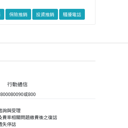
銷
保險推銷
投資推銷
騷擾電話
行動通信
00080090或800
諮詢與受理
及費率相關問題繳費後之復話
遺失停話