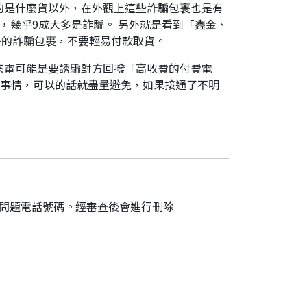
的是什麼貨以外，在外觀上這些詐騙包裹也是有
，幾乎9成大多是詐騙。 另外就是看到「鑫金、
外的詐騙包裹，不要輕易付款取貨。
來電可能是要誘騙對方回撥「高收費的付費電
件事情，可以的話就盡量避免，如果接通了不明
的問題電話號碼。經審查後會進行刪除