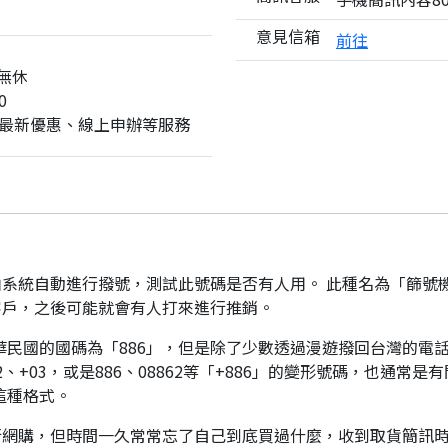
意見信箱
前往
無休
0
最新優惠、線上申辦等服務
系統自動進行撥號，測試此號碼是否有人用。 此種名為「篩號
客戶，之後可能就會有人打來進行推銷。
華民國的國碼為「886」，但是除了少數透過漫遊撥回台灣的電話
、+03，或是886、08862等「+886」的變形號碼，也通常
這種格式。
行網購，但時間一久常常忘了自己到底買過什麼，收到取貨簡訊