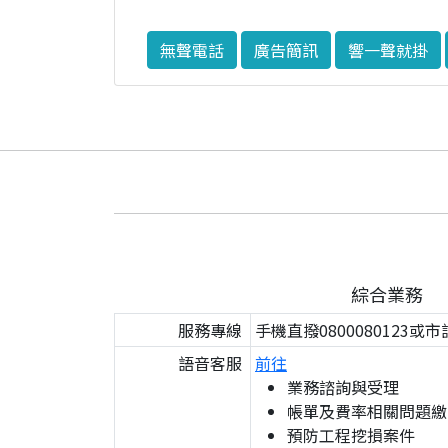
無聲電話
廣告簡訊
響一聲就掛
綜合業務
服務專線
手機直撥0800080123或市
語音客服
前往
業務諮詢與受理
帳單及費率相關問題繳
預防工程挖損案件