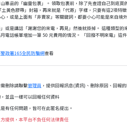
山寨品的「幽靈包裹」。 領取包裹前，除了先查證自己到底買
「土黃色膠帶」封箱，再來就是「代寄」字樣，只要有這2項特徵
小心，或是上面有「非賣家」等關鍵詞，都要小心可能是來自境
」或是講話「謝謝您的來電，再見」然後就掛掉。 這種類型的
月電話帳單增加一筆 50 元費用的情況。 「回撥不明來電」這
警政署165全民防騙網
查看
如需刪除請聯繫
管理員
，提供回報訊息(資訊)、刪除原因、回報
詢，並且一樣可以回報任何資料
或是有任何問題，皆可在此匿名提出。
三方提供，本平台不負任何法律責任