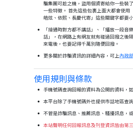
騙集團可趁之機，盜用個資寄給你一些裝了
一些特徵。 首先這些包裹上面大都會使用
皓炫、依熙、長慶代寄」這些關鍵字都要
「接通時對方都不講話」、「播放一段音樂
話」，在網路上有網友就有碰過回撥之後隔
來電後，也要記得千萬別隨便回撥。
更多關於詐騙資訊的詳細內容，可上
內政部
使用規則與條款
手機號碼查詢回報的資料為公開的資料，
本平台除了手機號碼外也提供市話地區查
不管是詐騙訊息、推薦訊息、騷擾訊息，
本站聲明任何回報訊息及刊登資訊皆由第