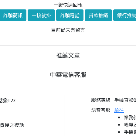
一鍵快速回報
詐騙簡訊
一接就掛
詐騙電話
貸款推銷
銀行推
目前尚未有留言
推薦文章
中華電信客服
服務專線
手機直撥08
話撥123
語音客服
前往
業務
帳單
費後之復話
手機