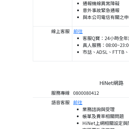
通報機線異常障礙
意外事故緊急通報
與本公司電信有關之申
線上客服
前往
客服Q寶：24小時全年
真人服務：08:00~23:0
市話、ADSL、FTTB
HiNet網路
服務專線
0800080412
語音客服
前往
業務諮詢與受理
帳單及費率相關問題
HiNet上網相關設定