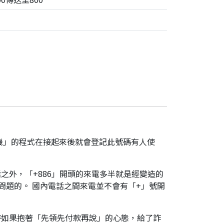
機」的程式在接起來後就會登記此號碼有人使
之外，「+886」開頭的來電多半就是經變造的
是有問題的。 國內電話之間來電並不會有「+」號開
時如果抱著「先領先付款再說」的心態，給了詐