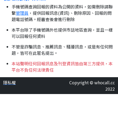
手機號碼查詢回報的資料為公開的資料，如需刪除請聯
繫
管理員
，提供回報訊息(資訊)、刪除原因、回報的問
題電話號碼。經審查後會進行刪除
本平台除了手機號碼外也提供市話地區查詢，並且一樣
可以回報任何資料
不管是詐騙訊息、推薦訊息、騷擾訊息，或是有任何問
題，皆可在此匿名提出。
本站聲明任何回報訊息及刊登資訊皆由第三方提供，本
平台不負任何法律責任
隱私權
Copyright © whocall.cc
2022