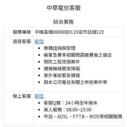
中華電信客服
綜合業務
服務專線
手機直撥0800080123或市話撥123
語音客服
前往
業務諮詢與受理
帳單及費率相關問題繳費後之復話
預防工程挖損案件
通報機線異常障礙
意外事故緊急通報
與本公司電信有關之申訴案件等
線上客服
前往
客服Q寶：24小時全年無休
真人服務：08:00~23:00
市話、ADSL、FTTB、MOD等相關服務