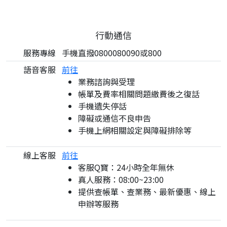
行動通信
服務專線
手機直撥0800080090或800
語音客服
前往
業務諮詢與受理
帳單及費率相關問題繳費後之復話
手機遺失停話
障礙或通信不良申告
手機上網相關設定與障礙排除等
線上客服
前往
客服Q寶：24小時全年無休
真人服務：08:00~23:00
提供查帳單、查業務、最新優惠、線上
申辦等服務