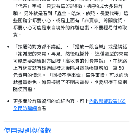
「代寄」字樣，只要有這2項特徵，幾乎9成大多是詐
騙。 另外就是看到「鑫金、皓炫、依熙、長慶代寄」這
些關鍵字都要小心，或是上面有「非賣家」等關鍵詞，
都要小心可能是來自境外的詐騙包裹，不要輕易付款取
貨。
「接通時對方都不講話」、「播放一段音樂」或是講話
「謝謝您的來電，再見」然後就掛掉。 這種類型的來電
可能是要誘騙對方回撥「高收費的付費電話」，在網路
上有網友就有碰過回撥之後隔月電話帳單增加一筆 50
元費用的情況。 「回撥不明來電」這件事情，可以的話
就盡量避免，如果接通了不明來電後，也要記得千萬別
隨便回撥。
更多關於詐騙資訊的詳細內容，可上
內政部警政署165
全民防騙網
查看
使用規則與條款