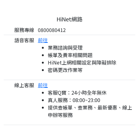
HiNet網路
服務專線
0800080412
語音客服
前往
業務諮詢與受理
帳單及費率相關問題
HiNet上網相關設定與障礙排除
密碼更改作業等
線上客服
前往
客服Q寶：24小時全年無休
真人服務：08:00~23:00
提供查帳單、查業務、最新優惠、線上
申辦等服務