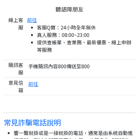
聽語障朋友
線上客
前往
服
客服Q寶：24小時全年無休
真人服務：08:00~23:00
提供查帳單、查業務、最新優惠、線上申辦
等服務
簡訊客
手機簡訊內容800傳送至800
服
意見信
前往
箱
常見詐騙電話說明
響一聲就掛或是一接就掛的電話，通常是由系統自動進