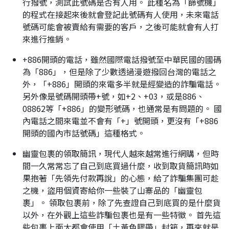
行撥號，測試此號碼是否有人用。 此種名為「篩號機」
的程式在接起來後就會登記此號碼有人使用，未來電話
號碼可能會被賣給有需要的客戶，之後可能就會有人打
來進行推銷。
+886開頭的電話，雖然國際電話撥號至中華民國的國碼
為「886」，但是除了少數透過漫遊撥回台灣的電話之
外，「+886」開頭的來電多半就是經變造的詐騙電話。
另外像是號碼開頭帶+號，如+2、+03，或是886、
08862等「+886」的變形號碼，也通常是有問題的。 國
內電話之間來電並不會有「+」號開頭，更沒有「+886
開頭的國內市話號碼」這種格式。
幽靈包裹的領取簡訊，現代人越來越常進行網購，但時
間一久常常忘了自己到底買過什麼，收到取貨簡訊時如
果抱著「先領先付款再說」的心態，給了詐騙集團可趁
之機，盜用個資寄給你一些裝了山寨品的「幽靈包
裹」。 領取包裹前，除了先查證自己到底買的是什麼貨
以外，在外觀上這些詐騙包裹也是有一些特徵。 首先這
些包裹上面大都會使用「土黃色膠帶」封箱，再來就是