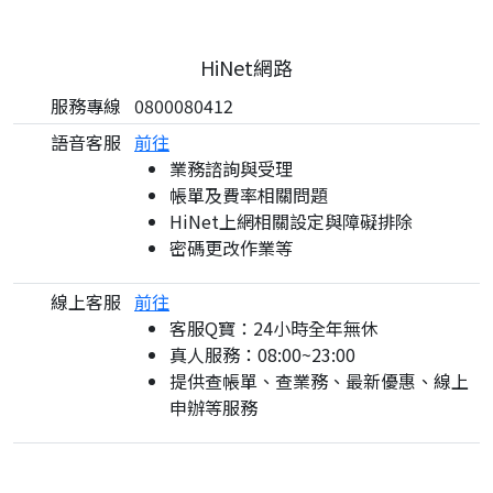
HiNet網路
服務專線
0800080412
語音客服
前往
業務諮詢與受理
帳單及費率相關問題
HiNet上網相關設定與障礙排除
密碼更改作業等
線上客服
前往
客服Q寶：24小時全年無休
真人服務：08:00~23:00
提供查帳單、查業務、最新優惠、線上
申辦等服務