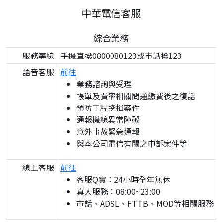
中華電信客服
綜合業務
服務專線
手機直撥0800080123或市話撥123
語音客服
前往
業務諮詢與受理
帳單及費率相關問題繳費後之復話
預防工程挖損案件
通報機線異常障礙
意外事故緊急通報
與本公司電信有關之申訴案件等
線上客服
前往
客服Q寶：24小時全年無休
真人服務：08:00~23:00
市話、ADSL、FTTB、MOD等相關服務