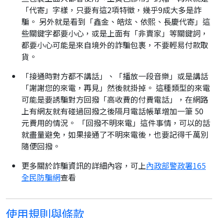
「代寄」字樣，只要有這2項特徵，幾乎9成大多是詐
騙。 另外就是看到「鑫金、皓炫、依熙、長慶代寄」這
些關鍵字都要小心，或是上面有「非賣家」等關鍵詞，
都要小心可能是來自境外的詐騙包裹，不要輕易付款取
貨。
「接通時對方都不講話」、「播放一段音樂」或是講話
「謝謝您的來電，再見」然後就掛掉。 這種類型的來電
可能是要誘騙對方回撥「高收費的付費電話」，在網路
上有網友就有碰過回撥之後隔月電話帳單增加一筆 50
元費用的情況。 「回撥不明來電」這件事情，可以的話
就盡量避免，如果接通了不明來電後，也要記得千萬別
隨便回撥。
更多關於詐騙資訊的詳細內容，可上
內政部警政署165
全民防騙網
查看
使用規則與條款