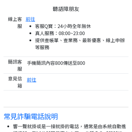
聽語障朋友
線上客
前往
服
客服Q寶：24小時全年無休
真人服務：08:00~23:00
提供查帳單、查業務、最新優惠、線上申辦
等服務
簡訊客
手機簡訊內容800傳送至800
服
意見信
前往
箱
常見詐騙電話說明
響一聲就掛或是一接就掛的電話，通常是由系統自動進