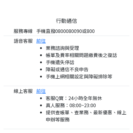
行動通信
服務專線
手機直撥0800080090或800
語音客服
前往
業務諮詢與受理
帳單及費率相關問題繳費後之復話
手機遺失停話
障礙或通信不良申告
手機上網相關設定與障礙排除等
線上客服
前往
客服Q寶：24小時全年無休
真人服務：08:00~23:00
提供查帳單、查業務、最新優惠、線上
申辦等服務