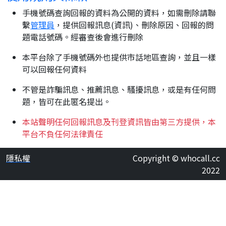
手機號碼查詢回報的資料為公開的資料，如需刪除請聯
繫
管理員
，提供回報訊息(資訊)、刪除原因、回報的問
題電話號碼。經審查後會進行刪除
本平台除了手機號碼外也提供市話地區查詢，並且一樣
可以回報任何資料
不管是詐騙訊息、推薦訊息、騷擾訊息，或是有任何問
題，皆可在此匿名提出。
本站聲明任何回報訊息及刊登資訊皆由第三方提供，本
平台不負任何法律責任
隱私權
Copyright © whocall.cc
2022