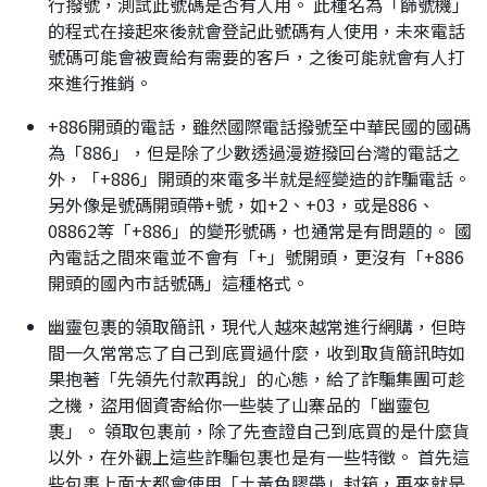
行撥號，測試此號碼是否有人用。 此種名為「篩號機」
的程式在接起來後就會登記此號碼有人使用，未來電話
號碼可能會被賣給有需要的客戶，之後可能就會有人打
來進行推銷。
+886開頭的電話，雖然國際電話撥號至中華民國的國碼
為「886」，但是除了少數透過漫遊撥回台灣的電話之
外，「+886」開頭的來電多半就是經變造的詐騙電話。
另外像是號碼開頭帶+號，如+2、+03，或是886、
08862等「+886」的變形號碼，也通常是有問題的。 國
內電話之間來電並不會有「+」號開頭，更沒有「+886
開頭的國內市話號碼」這種格式。
幽靈包裹的領取簡訊，現代人越來越常進行網購，但時
間一久常常忘了自己到底買過什麼，收到取貨簡訊時如
果抱著「先領先付款再說」的心態，給了詐騙集團可趁
之機，盜用個資寄給你一些裝了山寨品的「幽靈包
裹」。 領取包裹前，除了先查證自己到底買的是什麼貨
以外，在外觀上這些詐騙包裹也是有一些特徵。 首先這
些包裹上面大都會使用「土黃色膠帶」封箱，再來就是