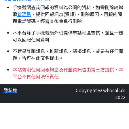
手機號碼查詢回報的資料為公開的資料，如需刪除請聯
繫
管理員
，提供回報訊息(資訊)、刪除原因、回報的問
題電話號碼。經審查後會進行刪除
本平台除了手機號碼外也提供市話地區查詢，並且一樣
可以回報任何資料
不管是詐騙訊息、推薦訊息、騷擾訊息，或是有任何問
題，皆可在此匿名提出。
本站聲明任何回報訊息及刊登資訊皆由第三方提供，本
平台不負任何法律責任
隱私權
Copyright © whocall.cc
2022