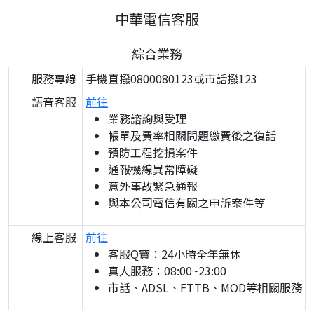
中華電信客服
綜合業務
服務專線
手機直撥0800080123或市話撥123
語音客服
前往
業務諮詢與受理
帳單及費率相關問題繳費後之復話
預防工程挖損案件
通報機線異常障礙
意外事故緊急通報
與本公司電信有關之申訴案件等
線上客服
前往
客服Q寶：24小時全年無休
真人服務：08:00~23:00
市話、ADSL、FTTB、MOD等相關服務