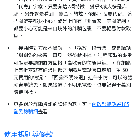
「代寄」字樣，只要有這2項特徵，幾乎9成大多是詐
騙。 另外就是看到「鑫金、皓炫、依熙、長慶代寄」這
些關鍵字都要小心，或是上面有「非賣家」等關鍵詞，
都要小心可能是來自境外的詐騙包裹，不要輕易付款取
貨。
「接通時對方都不講話」、「播放一段音樂」或是講話
「謝謝您的來電，再見」然後就掛掉。 這種類型的來電
可能是要誘騙對方回撥「高收費的付費電話」，在網路
上有網友就有碰過回撥之後隔月電話帳單增加一筆 50
元費用的情況。 「回撥不明來電」這件事情，可以的話
就盡量避免，如果接通了不明來電後，也要記得千萬別
隨便回撥。
更多關於詐騙資訊的詳細內容，可上
內政部警政署165
全民防騙網
查看
使用規則與條款