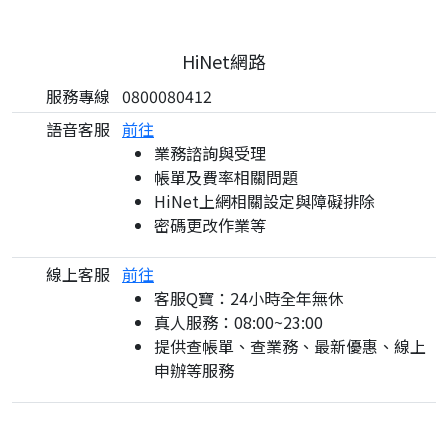
HiNet網路
服務專線
0800080412
語音客服
前往
業務諮詢與受理
帳單及費率相關問題
HiNet上網相關設定與障礙排除
密碼更改作業等
線上客服
前往
客服Q寶：24小時全年無休
真人服務：08:00~23:00
提供查帳單、查業務、最新優惠、線上
申辦等服務