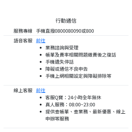
行動通信
服務專線
手機直撥0800080090或800
語音客服
前往
業務諮詢與受理
帳單及費率相關問題繳費後之復話
手機遺失停話
障礙或通信不良申告
手機上網相關設定與障礙排除等
線上客服
前往
客服Q寶：24小時全年無休
真人服務：08:00~23:00
提供查帳單、查業務、最新優惠、線上
申辦等服務