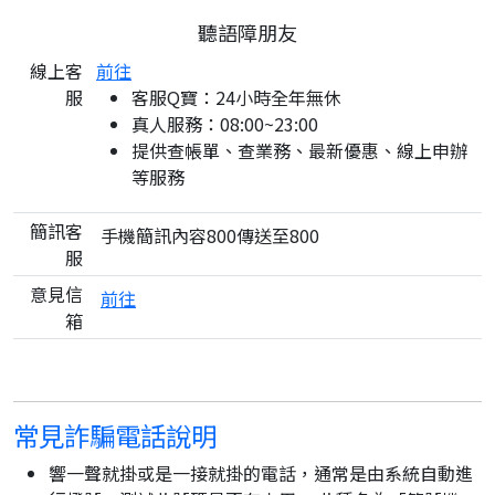
聽語障朋友
線上客
前往
服
客服Q寶：24小時全年無休
真人服務：08:00~23:00
提供查帳單、查業務、最新優惠、線上申辦
等服務
簡訊客
手機簡訊內容800傳送至800
服
意見信
前往
箱
常見詐騙電話說明
響一聲就掛或是一接就掛的電話，通常是由系統自動進