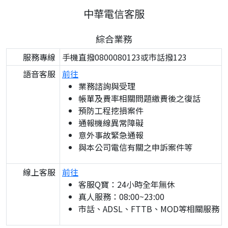
中華電信客服
綜合業務
服務專線
手機直撥0800080123或市話撥123
語音客服
前往
業務諮詢與受理
帳單及費率相關問題繳費後之復話
預防工程挖損案件
通報機線異常障礙
意外事故緊急通報
與本公司電信有關之申訴案件等
線上客服
前往
客服Q寶：24小時全年無休
真人服務：08:00~23:00
市話、ADSL、FTTB、MOD等相關服務