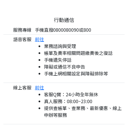
行動通信
服務專線
手機直撥0800080090或800
語音客服
前往
業務諮詢與受理
帳單及費率相關問題繳費後之復話
手機遺失停話
障礙或通信不良申告
手機上網相關設定與障礙排除等
線上客服
前往
客服Q寶：24小時全年無休
真人服務：08:00~23:00
提供查帳單、查業務、最新優惠、線上
申辦等服務