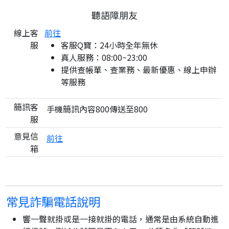
聽語障朋友
線上客
前往
服
客服Q寶：24小時全年無休
真人服務：08:00~23:00
提供查帳單、查業務、最新優惠、線上申辦
等服務
簡訊客
手機簡訊內容800傳送至800
服
意見信
前往
箱
常見詐騙電話說明
響一聲就掛或是一接就掛的電話，通常是由系統自動進