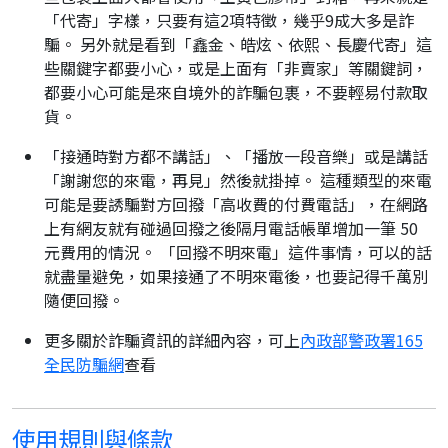
「代寄」字樣，只要有這2項特徵，幾乎9成大多是詐
騙。 另外就是看到「鑫金、皓炫、依熙、長慶代寄」這
些關鍵字都要小心，或是上面有「非賣家」等關鍵詞，
都要小心可能是來自境外的詐騙包裹，不要輕易付款取
貨。
「接通時對方都不講話」、「播放一段音樂」或是講話
「謝謝您的來電，再見」然後就掛掉。 這種類型的來電
可能是要誘騙對方回撥「高收費的付費電話」，在網路
上有網友就有碰過回撥之後隔月電話帳單增加一筆 50
元費用的情況。 「回撥不明來電」這件事情，可以的話
就盡量避免，如果接通了不明來電後，也要記得千萬別
隨便回撥。
更多關於詐騙資訊的詳細內容，可上
內政部警政署165
全民防騙網
查看
使用規則與條款