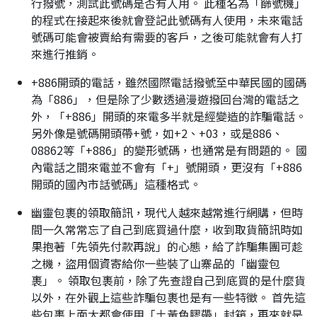
行撥號，測試此號碼是否有人用。 此種名為「篩號機」
的程式在接起來後就會登記此號碼有人使用，未來電話
號碼可能會被賣給有需要的客戶，之後可能就會有人打
來進行推銷。
+886開頭的電話，雖然國際電話撥號至中華民國的國碼
為「886」，但是除了少數透過漫遊撥回台灣的電話之
外，「+886」開頭的來電多半就是經變造的詐騙電話。
另外像是號碼開頭帶+號，如+2、+03，或是886、
08862等「+886」的變形號碼，也通常是有問題的。 國
內電話之間來電並不會有「+」號開頭，更沒有「+886
開頭的國內市話號碼」這種格式。
幽靈包裹的領取簡訊，現代人越來越常進行網購，但時
間一久常常忘了自己到底買過什麼，收到取貨簡訊時如
果抱著「先領先付款再說」的心態，給了詐騙集團可趁
之機，盜用個資寄給你一些裝了山寨品的「幽靈包
裹」。 領取包裹前，除了先查證自己到底買的是什麼貨
以外，在外觀上這些詐騙包裹也是有一些特徵。 首先這
些包裹上面大都會使用「土黃色膠帶」封箱，再來就是