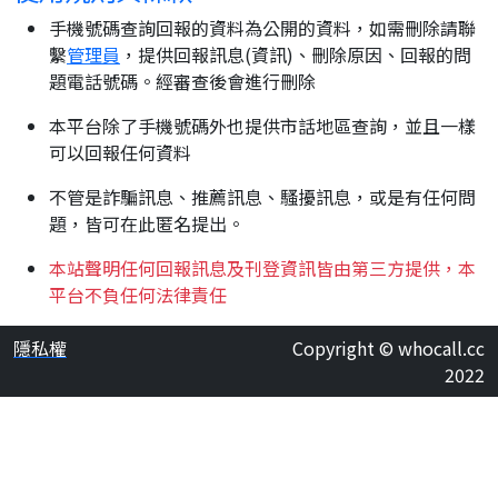
手機號碼查詢回報的資料為公開的資料，如需刪除請聯
繫
管理員
，提供回報訊息(資訊)、刪除原因、回報的問
題電話號碼。經審查後會進行刪除
本平台除了手機號碼外也提供市話地區查詢，並且一樣
可以回報任何資料
不管是詐騙訊息、推薦訊息、騷擾訊息，或是有任何問
題，皆可在此匿名提出。
本站聲明任何回報訊息及刊登資訊皆由第三方提供，本
平台不負任何法律責任
隱私權
Copyright © whocall.cc
2022