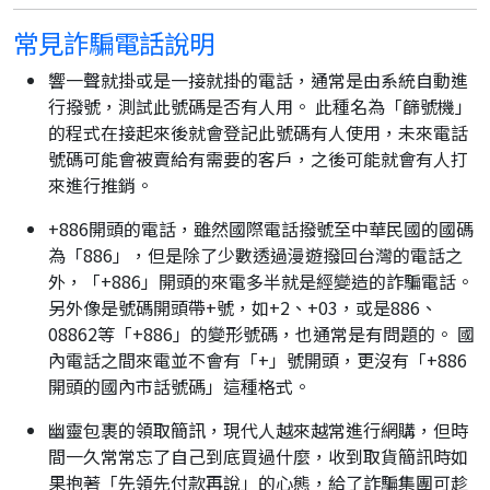
常見詐騙電話說明
響一聲就掛或是一接就掛的電話，通常是由系統自動進
行撥號，測試此號碼是否有人用。 此種名為「篩號機」
的程式在接起來後就會登記此號碼有人使用，未來電話
號碼可能會被賣給有需要的客戶，之後可能就會有人打
來進行推銷。
+886開頭的電話，雖然國際電話撥號至中華民國的國碼
為「886」，但是除了少數透過漫遊撥回台灣的電話之
外，「+886」開頭的來電多半就是經變造的詐騙電話。
另外像是號碼開頭帶+號，如+2、+03，或是886、
08862等「+886」的變形號碼，也通常是有問題的。 國
內電話之間來電並不會有「+」號開頭，更沒有「+886
開頭的國內市話號碼」這種格式。
幽靈包裹的領取簡訊，現代人越來越常進行網購，但時
間一久常常忘了自己到底買過什麼，收到取貨簡訊時如
果抱著「先領先付款再說」的心態，給了詐騙集團可趁