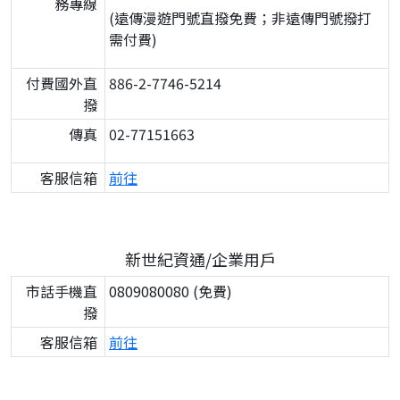
務專線
(遠傳漫遊門號直撥免費；非遠傳門號撥打
需付費)
付費國外直
886-2-7746-5214
撥
傳真
02-77151663
客服信箱
前往
新世紀資通/企業用戶
市話手機直
0809080080 (免費)
撥
客服信箱
前往