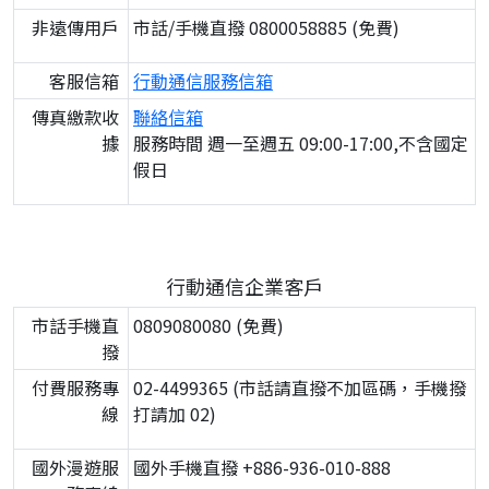
非遠傳用戶
市話/手機直撥 0800058885 (免費)
客服信箱
行動通信服務信箱
傳真繳款收
聯絡信箱
據
服務時間 週一至週五 09:00-17:00,不含國定
假日
行動通信企業客戶
市話手機直
0809080080 (免費)
撥
付費服務專
02-4499365 (市話請直撥不加區碼，手機撥
線
打請加 02)
國外漫遊服
國外手機直撥 +886-936-010-888