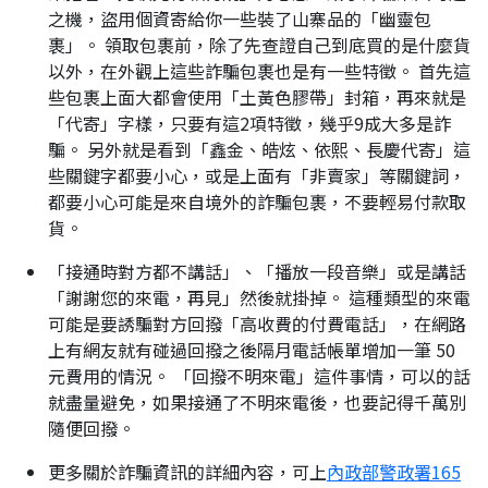
之機，盜用個資寄給你一些裝了山寨品的「幽靈包
裹」。 領取包裹前，除了先查證自己到底買的是什麼貨
以外，在外觀上這些詐騙包裹也是有一些特徵。 首先這
些包裹上面大都會使用「土黃色膠帶」封箱，再來就是
「代寄」字樣，只要有這2項特徵，幾乎9成大多是詐
騙。 另外就是看到「鑫金、皓炫、依熙、長慶代寄」這
些關鍵字都要小心，或是上面有「非賣家」等關鍵詞，
都要小心可能是來自境外的詐騙包裹，不要輕易付款取
貨。
「接通時對方都不講話」、「播放一段音樂」或是講話
「謝謝您的來電，再見」然後就掛掉。 這種類型的來電
可能是要誘騙對方回撥「高收費的付費電話」，在網路
上有網友就有碰過回撥之後隔月電話帳單增加一筆 50
元費用的情況。 「回撥不明來電」這件事情，可以的話
就盡量避免，如果接通了不明來電後，也要記得千萬別
隨便回撥。
更多關於詐騙資訊的詳細內容，可上
內政部警政署165