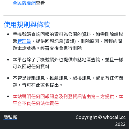
全民防騙網
查看
使用規則與條款
手機號碼查詢回報的資料為公開的資料，如需刪除請聯
繫
管理員
，提供回報訊息(資訊)、刪除原因、回報的問
題電話號碼。經審查後會進行刪除
本平台除了手機號碼外也提供市話地區查詢，並且一樣
可以回報任何資料
不管是詐騙訊息、推薦訊息、騷擾訊息，或是有任何問
題，皆可在此匿名提出。
本站聲明任何回報訊息及刊登資訊皆由第三方提供，本
平台不負任何法律責任
隱私權
Copyright © whocall.cc
2022