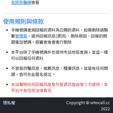
全民防騙網
查看
使用規則與條款
手機號碼查詢回報的資料為公開的資料，如需刪除請聯
繫
管理員
，提供回報訊息(資訊)、刪除原因、回報的問
題電話號碼。經審查後會進行刪除
本平台除了手機號碼外也提供市話地區查詢，並且一樣
可以回報任何資料
不管是詐騙訊息、推薦訊息、騷擾訊息，或是有任何問
題，皆可在此匿名提出。
本站聲明任何回報訊息及刊登資訊皆由第三方提供，本
平台不負任何法律責任
隱私權
Copyright © whocall.cc
2022