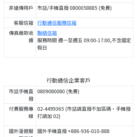
非遠傳用戶
市話/手機直撥 0800058885 (免費)
客服信箱
行動通信服務信箱
傳真繳款收
聯絡信箱
據
服務時間 週一至週五 09:00-17:00,不含國定
假日
行動通信企業客戶
市話手機直
0809080080 (免費)
撥
付費服務專
02-4499365 (市話請直撥不加區碼，手機撥
線
打請加 02)
國外漫遊服
國外手機直撥 +886-936-010-888