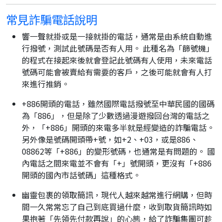
常見詐騙電話說明
響一聲就掛或是一接就掛的電話，通常是由系統自動進
行撥號，測試此號碼是否有人用。 此種名為「篩號機」
的程式在接起來後就會登記此號碼有人使用，未來電話
號碼可能會被賣給有需要的客戶，之後可能就會有人打
來進行推銷。
+886開頭的電話，雖然國際電話撥號至中華民國的國碼
為「886」，但是除了少數透過漫遊撥回台灣的電話之
外，「+886」開頭的來電多半就是經變造的詐騙電話。
另外像是號碼開頭帶+號，如+2、+03，或是886、
08862等「+886」的變形號碼，也通常是有問題的。 國
內電話之間來電並不會有「+」號開頭，更沒有「+886
開頭的國內市話號碼」這種格式。
幽靈包裹的領取簡訊，現代人越來越常進行網購，但時
間一久常常忘了自己到底買過什麼，收到取貨簡訊時如
果抱著「先領先付款再說」的心態，給了詐騙集團可趁