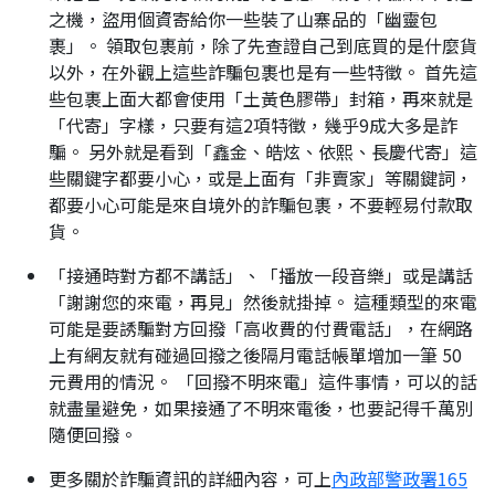
之機，盜用個資寄給你一些裝了山寨品的「幽靈包
裹」。 領取包裹前，除了先查證自己到底買的是什麼貨
以外，在外觀上這些詐騙包裹也是有一些特徵。 首先這
些包裹上面大都會使用「土黃色膠帶」封箱，再來就是
「代寄」字樣，只要有這2項特徵，幾乎9成大多是詐
騙。 另外就是看到「鑫金、皓炫、依熙、長慶代寄」這
些關鍵字都要小心，或是上面有「非賣家」等關鍵詞，
都要小心可能是來自境外的詐騙包裹，不要輕易付款取
貨。
「接通時對方都不講話」、「播放一段音樂」或是講話
「謝謝您的來電，再見」然後就掛掉。 這種類型的來電
可能是要誘騙對方回撥「高收費的付費電話」，在網路
上有網友就有碰過回撥之後隔月電話帳單增加一筆 50
元費用的情況。 「回撥不明來電」這件事情，可以的話
就盡量避免，如果接通了不明來電後，也要記得千萬別
隨便回撥。
更多關於詐騙資訊的詳細內容，可上
內政部警政署165