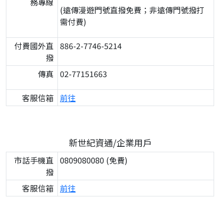
務專線
(遠傳漫遊門號直撥免費；非遠傳門號撥打
需付費)
付費國外直
886-2-7746-5214
撥
傳真
02-77151663
客服信箱
前往
新世紀資通/企業用戶
市話手機直
0809080080 (免費)
撥
客服信箱
前往