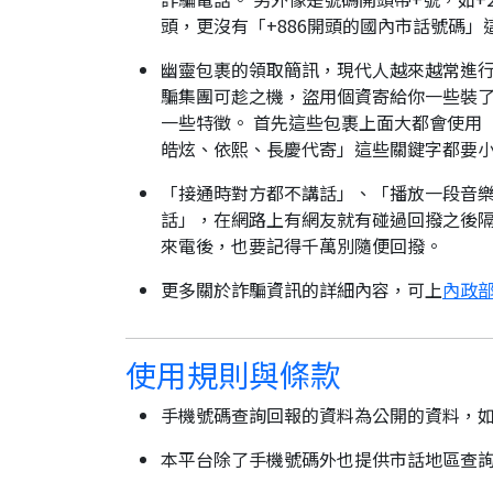
頭，更沒有「+886開頭的國內市話號碼」
幽靈包裹的領取簡訊，現代人越來越常進
騙集團可趁之機，盜用個資寄給你一些裝了
一些特徵。 首先這些包裹上面大都會使用
皓炫、依熙、長慶代寄」這些關鍵字都要
「接通時對方都不講話」、「播放一段音樂
話」，在網路上有網友就有碰過回撥之後隔
來電後，也要記得千萬別隨便回撥。
更多關於詐騙資訊的詳細內容，可上
內政部
使用規則與條款
手機號碼查詢回報的資料為公開的資料，
本平台除了手機號碼外也提供市話地區查