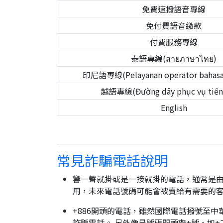
免費速撥語音專線
免付費語音繳款
付費服務專線
泰語專線(สายภาษาไทย)
印尼語專線(Pelayanan operator bahasa 
越語專線(Đường dây phục vụ tiếng
English
常見詐騙電話說明
響一聲就掛或是一接就掛的電話，通常是由
用，未來電話號碼可能會被賣給有需要的
+886開頭的電話，雖然國際電話撥號至中
詐騙電話。 另外像是號碼開頭帶+號，如+2