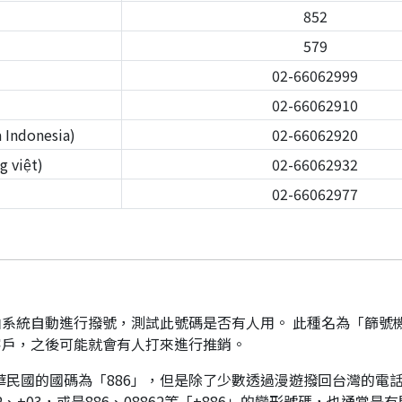
852
579
02-66062999
02-66062910
Indonesia)
02-66062920
 việt)
02-66062932
02-66062977
系統自動進行撥號，測試此號碼是否有人用。 此種名為「篩號
客戶，之後可能就會有人打來進行推銷。
華民國的國碼為「886」，但是除了少數透過漫遊撥回台灣的電話
、+03，或是886、08862等「+886」的變形號碼，也通常