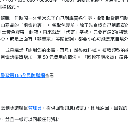
這種格式。
行網購，但時間一久常常忘了自己到底買過什麼，收到取貨簡訊
山寨品的「幽靈包裹」。 領取包裹前，除了先查證自己到底買
「土黃色膠帶」封箱，再來就是「代寄」字樣，只要有這2項特徵
小心，或是上面有「非賣家」等關鍵詞，都要小心可能是來自境
」或是講話「謝謝您的來電，再見」然後就掛掉。 這種類型的
月電話帳單增加一筆 50 元費用的情況。 「回撥不明來電」這
警政署165全民防騙網
查看
如需刪除請聯繫
管理員
，提供回報訊息(資訊)、刪除原因、回報
詢，並且一樣可以回報任何資料