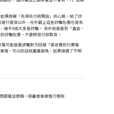
時如果抱著「先領先付款再說」的心態，給了詐
的是什麼貨以外，在外觀上這些詐騙包裹也是有
，幾乎9成大多是詐騙。 另外就是看到「鑫金、
外的詐騙包裹，不要輕易付款取貨。
來電可能是要誘騙對方回撥「高收費的付費電
件事情，可以的話就盡量避免，如果接通了不明
的問題電話號碼。經審查後會進行刪除