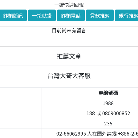
一鍵快速回報
詐騙簡訊
一接就掛
詐騙電話
貸款推銷
銀行推
目前尚未有留言
推薦文章
台灣大哥大客服
專線號碼
1988
188 或 0809000852
235
02-66062995 人在國外請撥 +886-2-6