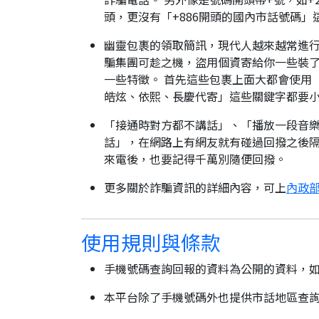
頭，更沒有「+886開頭的國內市話號碼」
幽靈包裹的領取簡訊，現代人越來越常進
騙集團可趁之機，盜用個資寄給你一些裝了
一些特徵。 首先這些包裹上面大都會使用
皓炫、依熙、長慶代寄」這些關鍵字都要
「接通時對方都不講話」、「播放一段音樂
話」，在網路上有網友就有碰過回撥之後隔
來電後，也要記得千萬別隨便回撥。
更多關於詐騙資訊的詳細內容，可上
內政部
使用規則與條款
手機號碼查詢回報的資料為公開的資料，
本平台除了手機號碼外也提供市話地區查