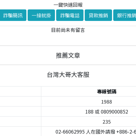
一鍵快速回報
詐騙簡訊
一接就掛
詐騙電話
貸款推銷
銀行推
目前尚未有留言
推薦文章
台灣大哥大客服
專線號碼
1988
188 或 0809000852
235
02-66062995 人在國外請撥 +886-2-6