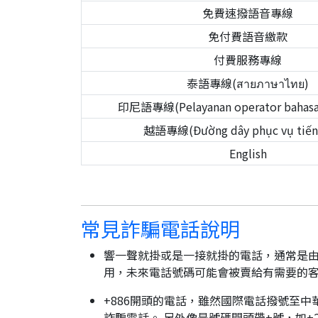
免費速撥語音專線
免付費語音繳款
付費服務專線
泰語專線(สายภาษาไทย)
印尼語專線(Pelayanan operator bahasa 
越語專線(Đường dây phục vụ tiếng
English
常見詐騙電話說明
響一聲就掛或是一接就掛的電話，通常是由
用，未來電話號碼可能會被賣給有需要的
+886開頭的電話，雖然國際電話撥號至中
詐騙電話。 另外像是號碼開頭帶+號，如+2