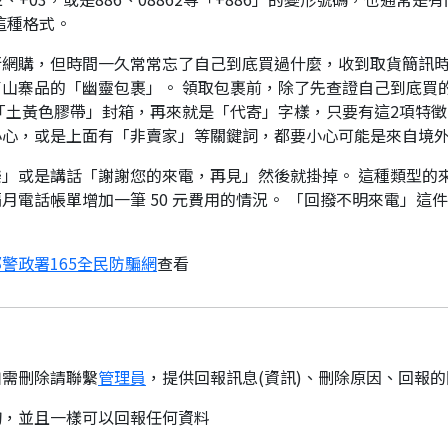
這種格式。
行網購，但時間一久常常忘了自己到底買過什麼，收到取貨簡訊
山寨品的「幽靈包裹」。 領取包裹前，除了先查證自己到底買
「土黃色膠帶」封箱，再來就是「代寄」字樣，只要有這2項特徵
小心，或是上面有「非賣家」等關鍵詞，都要小心可能是來自境
」或是講話「謝謝您的來電，再見」然後就掛掉。 這種類型的
月電話帳單增加一筆 50 元費用的情況。 「回撥不明來電」這
警政署165全民防騙網
查看
如需刪除請聯繫
管理員
，提供回報訊息(資訊)、刪除原因、回報
詢，並且一樣可以回報任何資料