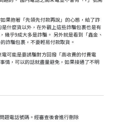
時如果抱著「先領先付款再說」的心態，給了詐
的是什麼貨以外，在外觀上這些詐騙包裹也是有
，幾乎9成大多是詐騙。 另外就是看到「鑫金、
外的詐騙包裹，不要輕易付款取貨。
來電可能是要誘騙對方回撥「高收費的付費電
件事情，可以的話就盡量避免，如果接通了不明
的問題電話號碼。經審查後會進行刪除