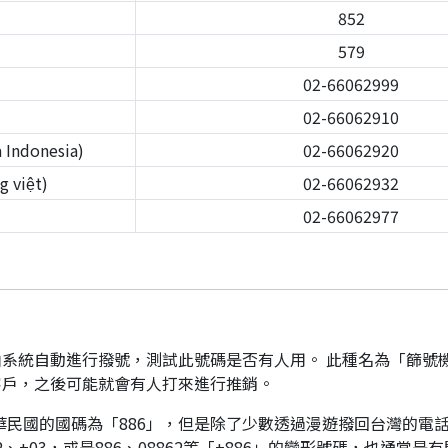
852
579
02-66062999
02-66062910
Indonesia)
02-66062920
 việt)
02-66062932
02-66062977
系統自動進行撥號，測試此號碼是否有人用。 此種名為「篩號
客戶，之後可能就會有人打來進行推銷。
華民國的國碼為「886」，但是除了少數透過漫遊撥回台灣的電話
、+03，或是886、08862等「+886」的變形號碼，也通常