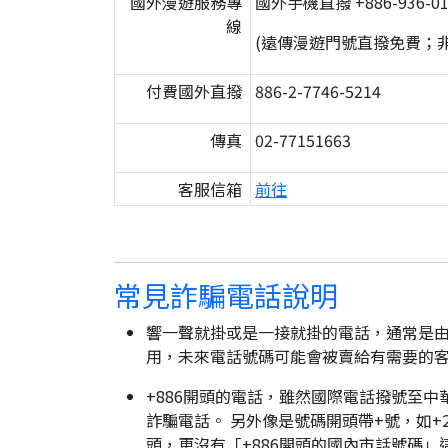
國外漫遊服務專
國外手機直撥 +886-936-01
線
(遠傳漫遊門號直撥免費；
付費國外直撥
886-2-7746-5214
傳真
02-77151663
客服信箱
前往
常見詐騙電話說明
響一聲就掛或是一接就掛的電話，通常是由
用，未來電話號碼可能會被賣給有需要的
+886開頭的電話，雖然國際電話撥號至中
詐騙電話。 另外像是號碼開頭帶+號，如+2
頭，更沒有「+886開頭的國內市話號碼」