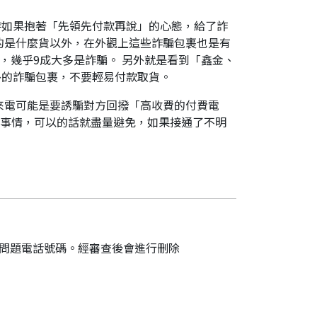
時如果抱著「先領先付款再說」的心態，給了詐
的是什麼貨以外，在外觀上這些詐騙包裹也是有
，幾乎9成大多是詐騙。 另外就是看到「鑫金、
外的詐騙包裹，不要輕易付款取貨。
來電可能是要誘騙對方回撥「高收費的付費電
件事情，可以的話就盡量避免，如果接通了不明
的問題電話號碼。經審查後會進行刪除