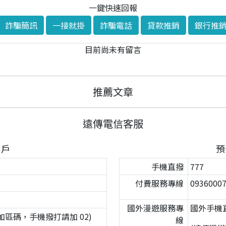
一鍵快速回報
詐騙簡訊
一接就掛
詐騙電話
貸款推銷
銀行推
目前尚未有留言
推薦文章
遠傳電信客服
用戶
預
手機直撥
777
付費服務專線
093600
國外漫遊服務專
國外手機直撥
撥不加區碼，手機撥打請加 02)
線