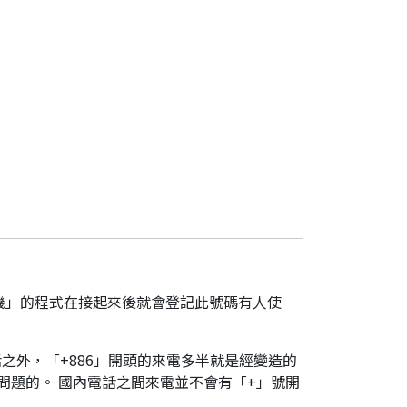
機」的程式在接起來後就會登記此號碼有人使
之外，「+886」開頭的來電多半就是經變造的
是有問題的。 國內電話之間來電並不會有「+」號開