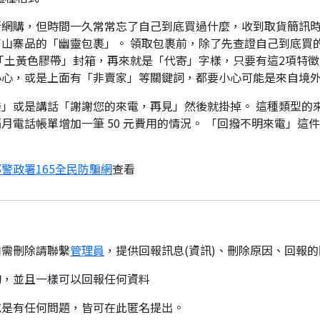
行網購，但時間一久常常忘了自己到底買過什麼，收到取貨簡訊
山寨品的「幽靈包裹」。 領取包裹前，除了先查證自己到底買
「土黃色膠帶」封箱，再來就是「代寄」字樣，只要有這2項特徵
小心，或是上面有「非賣家」等關鍵詞，都要小心可能是來自境
」或是講話「謝謝您的來電，再見」然後就掛掉。 這種類型的
月電話帳單增加一筆 50 元費用的情況。 「回撥不明來電」這
警政署165全民防騙網
查看
如需刪除請聯繫
管理員
，提供回報訊息(資訊)、刪除原因、回報
詢，並且一樣可以回報任何資料
或是有任何問題，皆可在此匿名提出。