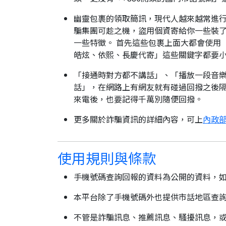
幽靈包裹的領取簡訊，現代人越來越常進
騙集團可趁之機，盜用個資寄給你一些裝了
一些特徵。 首先這些包裹上面大都會使用
皓炫、依熙、長慶代寄」這些關鍵字都要
「接通時對方都不講話」、「播放一段音樂
話」，在網路上有網友就有碰過回撥之後隔
來電後，也要記得千萬別隨便回撥。
更多關於詐騙資訊的詳細內容，可上
內政部
使用規則與條款
手機號碼查詢回報的資料為公開的資料，
本平台除了手機號碼外也提供市話地區查
不管是詐騙訊息、推薦訊息、騷擾訊息，