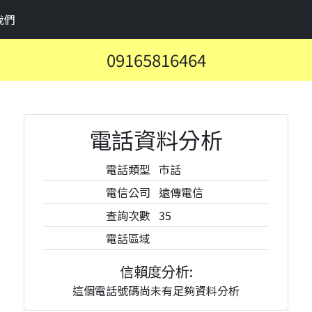
我們
09165816464
電話資料分析
電話類型
市話
電信公司
遠傳電信
查詢次數
35
電話區域
信賴度分析:
這個電話號碼尚未有足夠資料分析