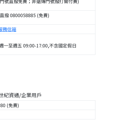
遊門號直撥免費；非遠傳門號撥打需付費)
撥 0800058885 (免費)
服務信箱
一至週五 09:00-17:00,不含國定假日
世紀資通/企業用戶
080 (免費)