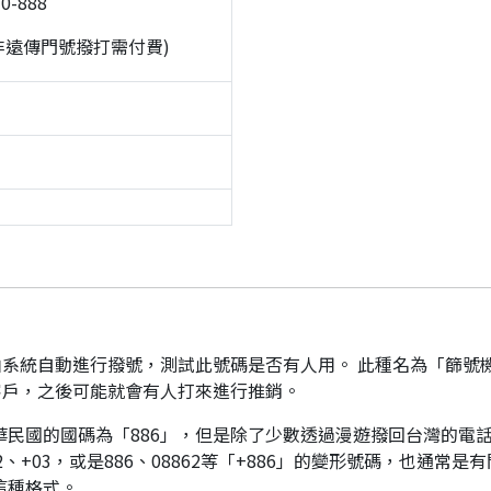
0-888
非遠傳門號撥打需付費)
系統自動進行撥號，測試此號碼是否有人用。 此種名為「篩號
客戶，之後可能就會有人打來進行推銷。
華民國的國碼為「886」，但是除了少數透過漫遊撥回台灣的電話
、+03，或是886、08862等「+886」的變形號碼，也通常
這種格式。