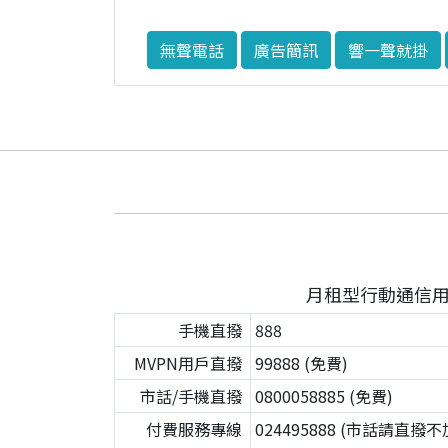
無聲電話
廣告簡訊
響一聲就掛
月租型行動通信
手機直撥
888
MVPN用戶直撥
99888 (免費)
市話/手機直撥
0800058885 (免費)
付費服務專線
024495888 (市話請直