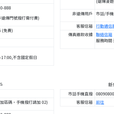
(遠傳漫
0-888
非遠傳用戶
市話/手機直
非遠傳門號撥打需付費)
客服信箱
行動通信
 (免費)
傳真繳款收據
聯絡信箱
服務時間 週
-17:00,不含國定假日
戶
新
市話手機直撥
0809080
撥不加區碼，手機撥打請加 02)
客服信箱
前往