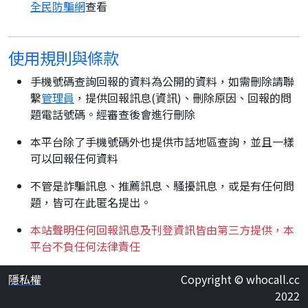
全民防騙網
查看
使用規則與條款
手機號碼查詢回報的資料為公開的資料，如需刪除請聯
繫
管理員
，提供回報訊息(資訊)、刪除原因、回報的問
題電話號碼。經審查後會進行刪除
本平台除了手機號碼外也提供市話地區查詢，並且一樣
可以回報任何資料
不管是詐騙訊息、推薦訊息、騷擾訊息，或是有任何問
題，皆可在此匿名提出。
本站聲明任何回報訊息及刊登資訊皆由第三方提供，本
平台不負任何法律責任
隱私權
Copyright © whocall.cc
2022