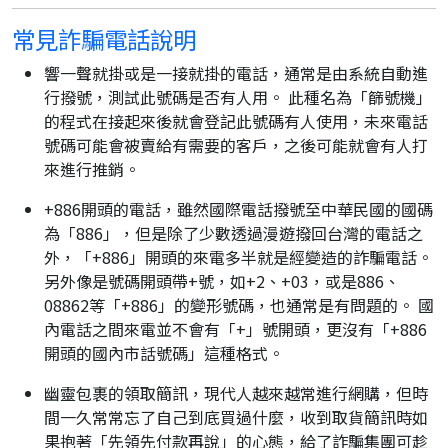
常見詐騙電話說明
響一聲就掛或是一接就掛的電話，通常是由系統自動進
行撥號，測試此號碼是否有人用。 此種名為「篩號機」
的程式在接起來後就會登記此號碼有人使用，未來電話
號碼可能會被賣給有需要的客戶，之後可能就會有人打
來進行推銷。
+886開頭的電話，雖然國際電話撥號至中華民國的國碼
為「886」，但是除了少數透過漫遊撥回台灣的電話之
外，「+886」開頭的來電多半就是經變造的詐騙電話。
另外像是號碼開頭帶+號，如+2、+03，或是886、
08862等「+886」的變形號碼，也通常是有問題的。 國
內電話之間來電並不會有「+」號開頭，更沒有「+886
開頭的國內市話號碼」這種格式。
幽靈包裹的領取簡訊，現代人越來越常進行網購，但時
間一久常常忘了自己到底買過什麼，收到取貨簡訊時如
果抱著「先領先付款再說」的心態，給了詐騙集團可趁