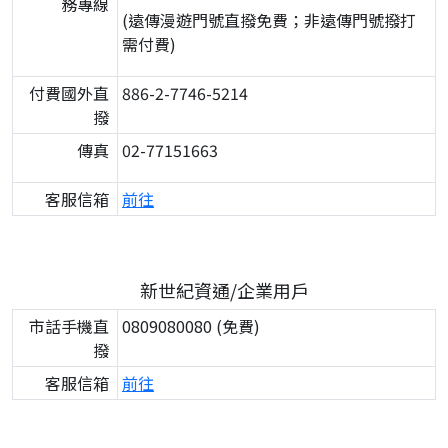
務專線
(遠傳漫遊門號直撥免費；非遠傳門號撥打
需付費)
付費國外直
886-2-7746-5214
撥
傳真
02-77151663
客服信箱
前往
新世紀資通/企業用戶
市話手機直
0809080080 (免費)
撥
客服信箱
前往