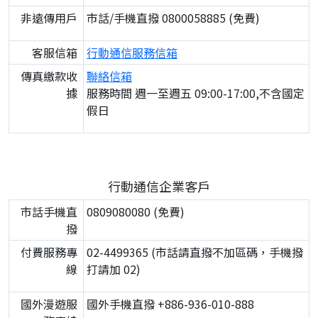
非遠傳用戶
市話/手機直撥 0800058885 (免費)
客服信箱
行動通信服務信箱
傳真繳款收
聯絡信箱
據
服務時間 週一至週五 09:00-17:00,不含國定
假日
行動通信企業客戶
市話手機直
0809080080 (免費)
撥
付費服務專
02-4499365 (市話請直撥不加區碼，手機撥
線
打請加 02)
國外漫遊服
國外手機直撥 +886-936-010-888