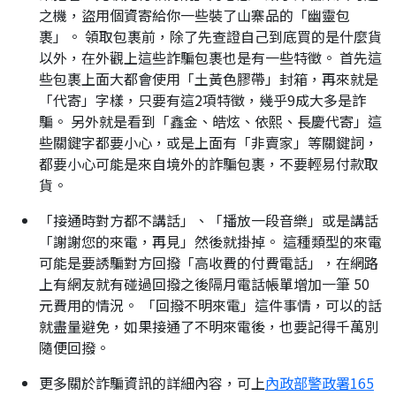
之機，盜用個資寄給你一些裝了山寨品的「幽靈包
裹」。 領取包裹前，除了先查證自己到底買的是什麼貨
以外，在外觀上這些詐騙包裹也是有一些特徵。 首先這
些包裹上面大都會使用「土黃色膠帶」封箱，再來就是
「代寄」字樣，只要有這2項特徵，幾乎9成大多是詐
騙。 另外就是看到「鑫金、皓炫、依熙、長慶代寄」這
些關鍵字都要小心，或是上面有「非賣家」等關鍵詞，
都要小心可能是來自境外的詐騙包裹，不要輕易付款取
貨。
「接通時對方都不講話」、「播放一段音樂」或是講話
「謝謝您的來電，再見」然後就掛掉。 這種類型的來電
可能是要誘騙對方回撥「高收費的付費電話」，在網路
上有網友就有碰過回撥之後隔月電話帳單增加一筆 50
元費用的情況。 「回撥不明來電」這件事情，可以的話
就盡量避免，如果接通了不明來電後，也要記得千萬別
隨便回撥。
更多關於詐騙資訊的詳細內容，可上
內政部警政署165