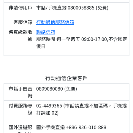
非遠傳用戶
市話/手機直撥 0800058885 (免費)
客服信箱
行動通信服務信箱
傳真繳款收
聯絡信箱
據
服務時間 週一至週五 09:00-17:00,不含國定
假日
行動通信企業客戶
市話手機直
0809080080 (免費)
撥
付費服務專
02-4499365 (市話請直撥不加區碼，手機撥
線
打請加 02)
國外漫遊服
國外手機直撥 +886-936-010-888