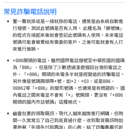
常見詐騙電話說明
響一聲就掛或是一接就掛的電話，通常是由系統自動進
行撥號，測試此號碼是否有人用。 此種名為「篩號機」
的程式在接起來後就會登記此號碼有人使用，未來電話
號碼可能會被賣給有需要的客戶，之後可能就會有人打
來進行推銷。
+886開頭的電話，雖然國際電話撥號至中華民國的國碼
為「886」，但是除了少數透過漫遊撥回台灣的電話之
外，「+886」開頭的來電多半就是經變造的詐騙電話。
另外像是號碼開頭帶+號，如+2、+03，或是886、
08862等「+886」的變形號碼，也通常是有問題的。 國
內電話之間來電並不會有「+」號開頭，更沒有「+886
開頭的國內市話號碼」這種格式。
幽靈包裹的領取簡訊，現代人越來越常進行網購，但時
間一久常常忘了自己到底買過什麼，收到取貨簡訊時如
果抱著「先領先付款再說」的心態，給了詐騙集團可趁