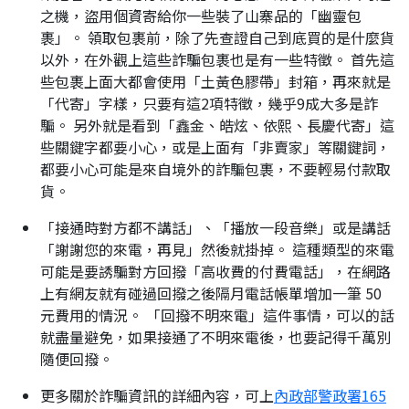
之機，盜用個資寄給你一些裝了山寨品的「幽靈包
裹」。 領取包裹前，除了先查證自己到底買的是什麼貨
以外，在外觀上這些詐騙包裹也是有一些特徵。 首先這
些包裹上面大都會使用「土黃色膠帶」封箱，再來就是
「代寄」字樣，只要有這2項特徵，幾乎9成大多是詐
騙。 另外就是看到「鑫金、皓炫、依熙、長慶代寄」這
些關鍵字都要小心，或是上面有「非賣家」等關鍵詞，
都要小心可能是來自境外的詐騙包裹，不要輕易付款取
貨。
「接通時對方都不講話」、「播放一段音樂」或是講話
「謝謝您的來電，再見」然後就掛掉。 這種類型的來電
可能是要誘騙對方回撥「高收費的付費電話」，在網路
上有網友就有碰過回撥之後隔月電話帳單增加一筆 50
元費用的情況。 「回撥不明來電」這件事情，可以的話
就盡量避免，如果接通了不明來電後，也要記得千萬別
隨便回撥。
更多關於詐騙資訊的詳細內容，可上
內政部警政署165