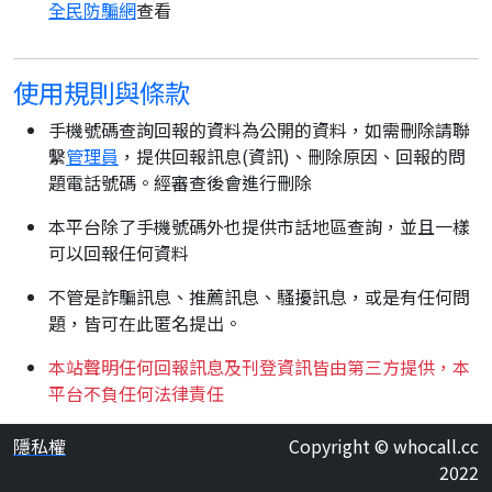
全民防騙網
查看
使用規則與條款
手機號碼查詢回報的資料為公開的資料，如需刪除請聯
繫
管理員
，提供回報訊息(資訊)、刪除原因、回報的問
題電話號碼。經審查後會進行刪除
本平台除了手機號碼外也提供市話地區查詢，並且一樣
可以回報任何資料
不管是詐騙訊息、推薦訊息、騷擾訊息，或是有任何問
題，皆可在此匿名提出。
本站聲明任何回報訊息及刊登資訊皆由第三方提供，本
平台不負任何法律責任
隱私權
Copyright © whocall.cc
2022