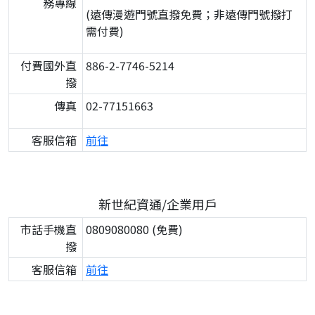
務專線
(遠傳漫遊門號直撥免費；非遠傳門號撥打
需付費)
付費國外直
886-2-7746-5214
撥
傳真
02-77151663
客服信箱
前往
新世紀資通/企業用戶
市話手機直
0809080080 (免費)
撥
客服信箱
前往