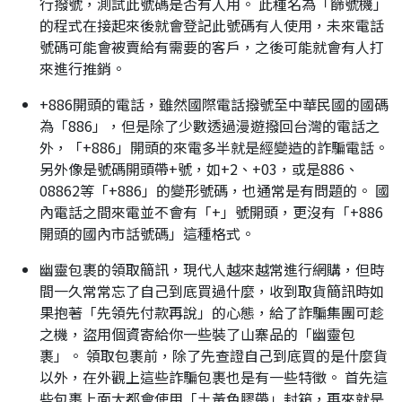
行撥號，測試此號碼是否有人用。 此種名為「篩號機」
的程式在接起來後就會登記此號碼有人使用，未來電話
號碼可能會被賣給有需要的客戶，之後可能就會有人打
來進行推銷。
+886開頭的電話，雖然國際電話撥號至中華民國的國碼
為「886」，但是除了少數透過漫遊撥回台灣的電話之
外，「+886」開頭的來電多半就是經變造的詐騙電話。
另外像是號碼開頭帶+號，如+2、+03，或是886、
08862等「+886」的變形號碼，也通常是有問題的。 國
內電話之間來電並不會有「+」號開頭，更沒有「+886
開頭的國內市話號碼」這種格式。
幽靈包裹的領取簡訊，現代人越來越常進行網購，但時
間一久常常忘了自己到底買過什麼，收到取貨簡訊時如
果抱著「先領先付款再說」的心態，給了詐騙集團可趁
之機，盜用個資寄給你一些裝了山寨品的「幽靈包
裹」。 領取包裹前，除了先查證自己到底買的是什麼貨
以外，在外觀上這些詐騙包裹也是有一些特徵。 首先這
些包裹上面大都會使用「土黃色膠帶」封箱，再來就是