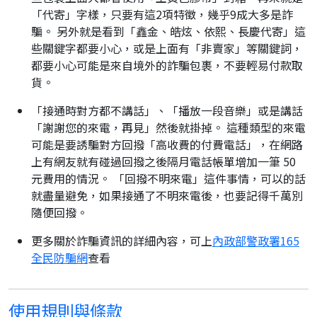
「代寄」字樣，只要有這2項特徵，幾乎9成大多是詐
騙。 另外就是看到「鑫金、皓炫、依熙、長慶代寄」這
些關鍵字都要小心，或是上面有「非賣家」等關鍵詞，
都要小心可能是來自境外的詐騙包裹，不要輕易付款取
貨。
「接通時對方都不講話」、「播放一段音樂」或是講話
「謝謝您的來電，再見」然後就掛掉。 這種類型的來電
可能是要誘騙對方回撥「高收費的付費電話」，在網路
上有網友就有碰過回撥之後隔月電話帳單增加一筆 50
元費用的情況。 「回撥不明來電」這件事情，可以的話
就盡量避免，如果接通了不明來電後，也要記得千萬別
隨便回撥。
更多關於詐騙資訊的詳細內容，可上
內政部警政署165
全民防騙網
查看
使用規則與條款