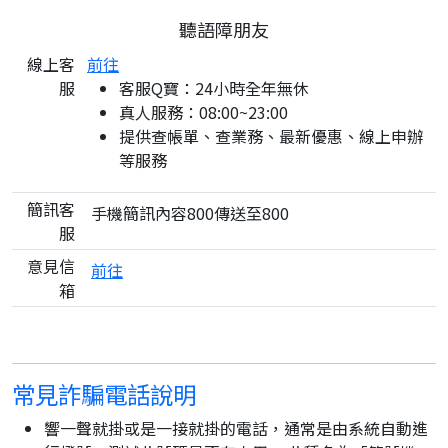
聽語障朋友
線上客
前往
服
客服Q寶：24小時全年無休
真人服務：08:00~23:00
提供查帳單、查業務、最新優惠、線上申辦
等服務
簡訊客
手機簡訊內容800傳送至800
服
意見信
前往
箱
常見詐騙電話說明
響一聲就掛或是一接就掛的電話，通常是由系統自動進