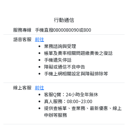
行動通信
服務專線
手機直撥0800080090或800
語音客服
前往
業務諮詢與受理
帳單及費率相關問題繳費後之復話
手機遺失停話
障礙或通信不良申告
手機上網相關設定與障礙排除等
線上客服
前往
客服Q寶：24小時全年無休
真人服務：08:00~23:00
提供查帳單、查業務、最新優惠、線上
申辦等服務