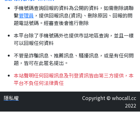
手機號碼查詢回報的資料為公開的資料，如需刪除請聯
繫
管理員
，提供回報訊息(資訊)、刪除原因、回報的問
題電話號碼。經審查後會進行刪除
本平台除了手機號碼外也提供市話地區查詢，並且一樣
可以回報任何資料
不管是詐騙訊息、推薦訊息、騷擾訊息，或是有任何問
題，皆可在此匿名提出。
本站聲明任何回報訊息及刊登資訊皆由第三方提供，本
平台不負任何法律責任
隱私權
Copyright © whocall.cc
2022