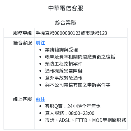
中華電信客服
綜合業務
服務專線
手機直撥0800080123或市話撥123
語音客服
前往
業務諮詢與受理
帳單及費率相關問題繳費後之復話
預防工程挖損案件
通報機線異常障礙
意外事故緊急通報
與本公司電信有關之申訴案件等
線上客服
前往
客服Q寶：24小時全年無休
真人服務：08:00~23:00
市話、ADSL、FTTB、MOD等相關服務