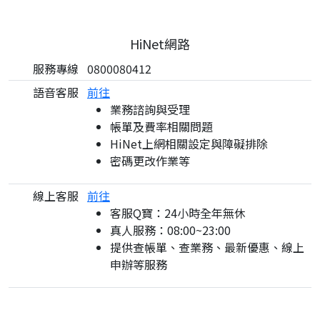
HiNet網路
服務專線
0800080412
語音客服
前往
業務諮詢與受理
帳單及費率相關問題
HiNet上網相關設定與障礙排除
密碼更改作業等
線上客服
前往
客服Q寶：24小時全年無休
真人服務：08:00~23:00
提供查帳單、查業務、最新優惠、線上
申辦等服務