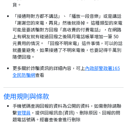
貨。
「接通時對方都不講話」、「播放一段音樂」或是講話
「謝謝您的來電，再見」然後就掛掉。 這種類型的來電
可能是要誘騙對方回撥「高收費的付費電話」，在網路
上有網友就有碰過回撥之後隔月電話帳單增加一筆 50
元費用的情況。 「回撥不明來電」這件事情，可以的話
就盡量避免，如果接通了不明來電後，也要記得千萬別
隨便回撥。
更多關於詐騙資訊的詳細內容，可上
內政部警政署165
全民防騙網
查看
使用規則與條款
手機號碼查詢回報的資料為公開的資料，如需刪除請聯
繫
管理員
，提供回報訊息(資訊)、刪除原因、回報的問
題電話號碼。經審查後會進行刪除