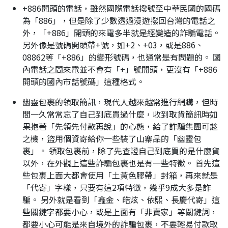
+886開頭的電話，雖然國際電話撥號至中華民國的國碼
為「886」，但是除了少數透過漫遊撥回台灣的電話之
外，「+886」開頭的來電多半就是經變造的詐騙電話。
另外像是號碼開頭帶+號，如+2、+03，或是886、
08862等「+886」的變形號碼，也通常是有問題的。 國
內電話之間來電並不會有「+」號開頭，更沒有「+886
開頭的國內市話號碼」這種格式。
幽靈包裹的領取簡訊，現代人越來越常進行網購，但時
間一久常常忘了自己到底買過什麼，收到取貨簡訊時如
果抱著「先領先付款再說」的心態，給了詐騙集團可趁
之機，盜用個資寄給你一些裝了山寨品的「幽靈包
裹」。 領取包裹前，除了先查證自己到底買的是什麼貨
以外，在外觀上這些詐騙包裹也是有一些特徵。 首先這
些包裹上面大都會使用「土黃色膠帶」封箱，再來就是
「代寄」字樣，只要有這2項特徵，幾乎9成大多是詐
騙。 另外就是看到「鑫金、皓炫、依熙、長慶代寄」這
些關鍵字都要小心，或是上面有「非賣家」等關鍵詞，
都要小心可能是來自境外的詐騙包裹，不要輕易付款取