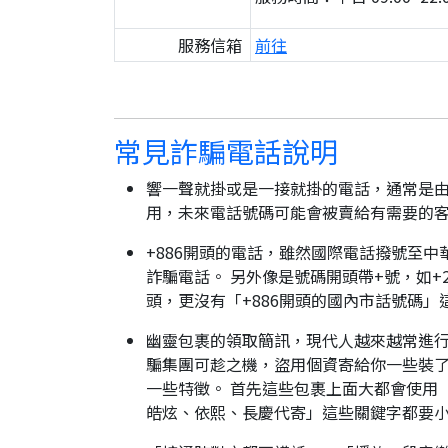
服務信箱
前往
常見詐騙電話說明
響一聲就掛或是一接就掛的電話，通常是由
用，未來電話號碼可能會被賣給有需要的
+886開頭的電話，雖然國際電話撥號至中
詐騙電話。 另外像是號碼開頭帶+號，如+2
頭，更沒有「+886開頭的國內市話號碼」
幽靈包裹的領取簡訊，現代人越來越常進
騙集團可趁之機，盜用個資寄給你一些裝了
一些特徵。 首先這些包裹上面大都會使用
皓炫、依熙、長慶代寄」這些關鍵字都要