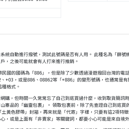
系統自動進行撥號，測試此號碼是否有人用。 此種名為「篩號
客戶，之後可能就會有人打來進行推銷。
華民國的國碼為「886」，但是除了少數透過漫遊撥回台灣的電話
、+03，或是886、08862等「+886」的變形號碼，也通常
這種格式。
行網購，但時間一久常常忘了自己到底買過什麼，收到取貨簡訊
山寨品的「幽靈包裹」。 領取包裹前，除了先查證自己到底買
「土黃色膠帶」封箱，再來就是「代寄」字樣，只要有這2項特徵
小心，或是上面有「非賣家」等關鍵詞，都要小心可能是來自境