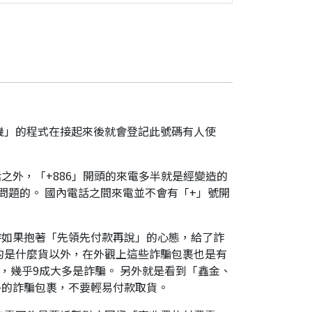
機」的程式在接起來後就會登記此號碼有人使
之外，「+886」開頭的來電多半就是經變造的
是有問題的。 國內電話之間來電並不會有「+」號開
時如果抱著「先領先付款再說」的心態，給了詐
的是什麼貨以外，在外觀上這些詐騙包裹也是有
，幾乎9成大多是詐騙。 另外就是看到「鑫金、
外的詐騙包裹，不要輕易付款取貨。