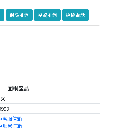
銷
保險推銷
投資推銷
騷擾電話
固網產品
050
0999
戶客服信箱
戶服務信箱