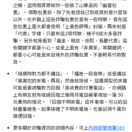
之機，盜用個資寄給你一些裝了山寨品的「幽靈包
裹」。 領取包裹前，除了先查證自己到底買的是什麼貨
以外，在外觀上這些詐騙包裹也是有一些特徵。 首先這
些包裹上面大都會使用「土黃色膠帶」封箱，再來就是
「代寄」字樣，只要有這2項特徵，幾乎9成大多是詐
騙。 另外就是看到「鑫金、皓炫、依熙、長慶代寄」這
些關鍵字都要小心，或是上面有「非賣家」等關鍵詞，
都要小心可能是來自境外的詐騙包裹，不要輕易付款取
貨。
「接通時對方都不講話」、「播放一段音樂」或是講話
「謝謝您的來電，再見」然後就掛掉。 這種類型的來電
可能是要誘騙對方回撥「高收費的付費電話」，在網路
上有網友就有碰過回撥之後隔月電話帳單增加一筆 50
元費用的情況。 「回撥不明來電」這件事情，可以的話
就盡量避免，如果接通了不明來電後，也要記得千萬別
隨便回撥。
更多關於詐騙資訊的詳細內容，可上
內政部警政署165