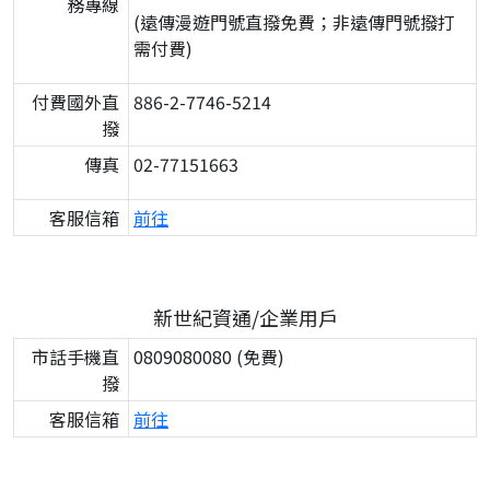
務專線
(遠傳漫遊門號直撥免費；非遠傳門號撥打
需付費)
付費國外直
886-2-7746-5214
撥
傳真
02-77151663
客服信箱
前往
新世紀資通/企業用戶
市話手機直
0809080080 (免費)
撥
客服信箱
前往