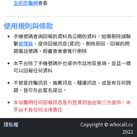
全民防騙網
查看
使用規則與條款
手機號碼查詢回報的資料為公開的資料，如需刪除請聯
繫
管理員
，提供回報訊息(資訊)、刪除原因、回報的問
題電話號碼。經審查後會進行刪除
本平台除了手機號碼外也提供市話地區查詢，並且一樣
可以回報任何資料
不管是詐騙訊息、推薦訊息、騷擾訊息，或是有任何問
題，皆可在此匿名提出。
本站聲明任何回報訊息及刊登資訊皆由第三方提供，本
平台不負任何法律責任
隱私權
Copyright © whocall.cc
2022