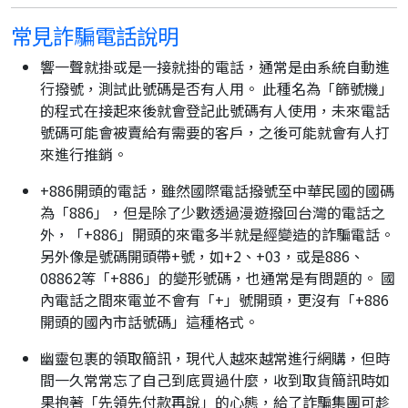
常見詐騙電話說明
響一聲就掛或是一接就掛的電話，通常是由系統自動進
行撥號，測試此號碼是否有人用。 此種名為「篩號機」
的程式在接起來後就會登記此號碼有人使用，未來電話
號碼可能會被賣給有需要的客戶，之後可能就會有人打
來進行推銷。
+886開頭的電話，雖然國際電話撥號至中華民國的國碼
為「886」，但是除了少數透過漫遊撥回台灣的電話之
外，「+886」開頭的來電多半就是經變造的詐騙電話。
另外像是號碼開頭帶+號，如+2、+03，或是886、
08862等「+886」的變形號碼，也通常是有問題的。 國
內電話之間來電並不會有「+」號開頭，更沒有「+886
開頭的國內市話號碼」這種格式。
幽靈包裹的領取簡訊，現代人越來越常進行網購，但時
間一久常常忘了自己到底買過什麼，收到取貨簡訊時如
果抱著「先領先付款再說」的心態，給了詐騙集團可趁