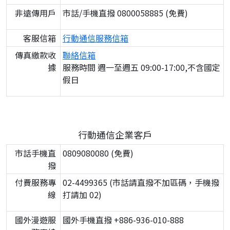
非遠傳用戶
市話/手機直撥 0800058885 (免費)
客服信箱
行動通信服務信箱
傳真繳款收
聯絡信箱
據
服務時間 週一至週五 09:00-17:00,不含國定
假日
行動通信企業客戶
市話手機直
0809080080 (免費)
撥
付費服務專
02-4499365 (市話請直撥不加區碼，手機撥
線
打請加 02)
國外漫遊服
國外手機直撥 +886-936-010-888