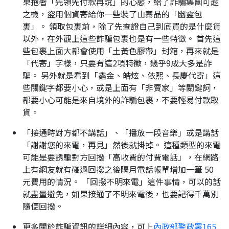
果抱著「先領先付款再說」的心態，給了詐騙集團可趁
之機，盜用個資寄給你一些裝了山寨品的「幽靈包
裹」。 領取包裹前，除了先查證自己到底買的是什麼貨
以外，在外觀上這些詐騙包裹也是有一些特徵。 首先這
些包裹上面大都會使用「土黃色膠帶」封箱，再來就是
「代寄」字樣，只要有這2項特徵，幾乎9成大多是詐
騙。 另外就是看到「鑫金、皓炫、依熙、長慶代寄」這
些關鍵字都要小心，或是上面有「非賣家」等關鍵詞，
都要小心可能是來自境外的詐騙包裹，不要輕易付款取
貨。
「接通時對方都不講話」、「播放一段音樂」或是講話
「謝謝您的來電，再見」然後就掛掉。 這種類型的來電
可能是要誘騙對方回撥「高收費的付費電話」，在網路
上有網友就有碰過回撥之後隔月電話帳單增加一筆 50
元費用的情況。 「回撥不明來電」這件事情，可以的話
就盡量避免，如果接通了不明來電後，也要記得千萬別
隨便回撥。
更多關於詐騙資訊的詳細內容，可上
內政部警政署165