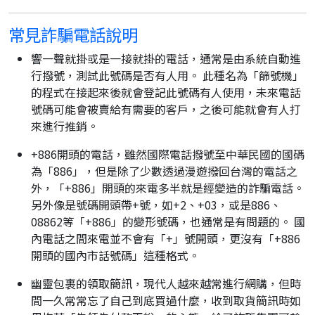
常見詐騙電話說明
響一聲就掛或是一接就掛的電話，通常是由系統自動進
行撥號，測試此號碼是否有人用。 此種名為「篩號機」
的程式在接起來後就會登記此號碼有人使用，未來電話
號碼可能會被賣給有需要的客戶，之後可能就會有人打
來進行推銷。
+886開頭的電話，雖然國際電話撥號至中華民國的國碼
為「886」，但是除了少數透過漫遊撥回台灣的電話之
外，「+886」開頭的來電多半就是經變造的詐騙電話。
另外像是號碼開頭帶+號，如+2、+03，或是886、
08862等「+886」的變形號碼，也通常是有問題的。 國
內電話之間來電並不會有「+」號開頭，更沒有「+886
開頭的國內市話號碼」這種格式。
幽靈包裹的領取簡訊，現代人越來越常進行網購，但時
間一久常常忘了自己到底買過什麼，收到取貨簡訊時如