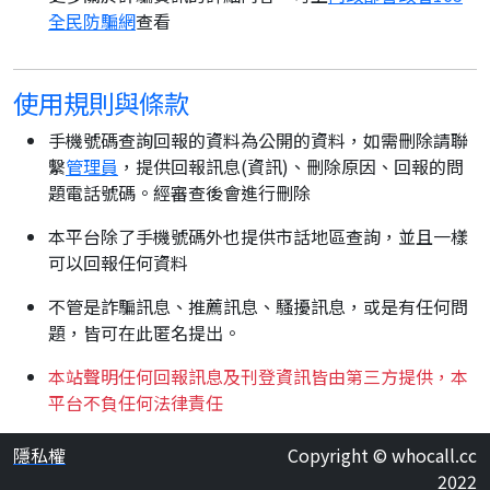
全民防騙網
查看
使用規則與條款
手機號碼查詢回報的資料為公開的資料，如需刪除請聯
繫
管理員
，提供回報訊息(資訊)、刪除原因、回報的問
題電話號碼。經審查後會進行刪除
本平台除了手機號碼外也提供市話地區查詢，並且一樣
可以回報任何資料
不管是詐騙訊息、推薦訊息、騷擾訊息，或是有任何問
題，皆可在此匿名提出。
本站聲明任何回報訊息及刊登資訊皆由第三方提供，本
平台不負任何法律責任
隱私權
Copyright © whocall.cc
2022