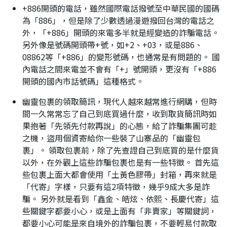
+886開頭的電話，雖然國際電話撥號至中華民國的國碼
為「886」，但是除了少數透過漫遊撥回台灣的電話之
外，「+886」開頭的來電多半就是經變造的詐騙電話。
另外像是號碼開頭帶+號，如+2、+03，或是886、
08862等「+886」的變形號碼，也通常是有問題的。 國
內電話之間來電並不會有「+」號開頭，更沒有「+886
開頭的國內市話號碼」這種格式。
幽靈包裹的領取簡訊，現代人越來越常進行網購，但時
間一久常常忘了自己到底買過什麼，收到取貨簡訊時如
果抱著「先領先付款再說」的心態，給了詐騙集團可趁
之機，盜用個資寄給你一些裝了山寨品的「幽靈包
裹」。 領取包裹前，除了先查證自己到底買的是什麼貨
以外，在外觀上這些詐騙包裹也是有一些特徵。 首先這
些包裹上面大都會使用「土黃色膠帶」封箱，再來就是
「代寄」字樣，只要有這2項特徵，幾乎9成大多是詐
騙。 另外就是看到「鑫金、皓炫、依熙、長慶代寄」這
些關鍵字都要小心，或是上面有「非賣家」等關鍵詞，
都要小心可能是來自境外的詐騙包裹，不要輕易付款取