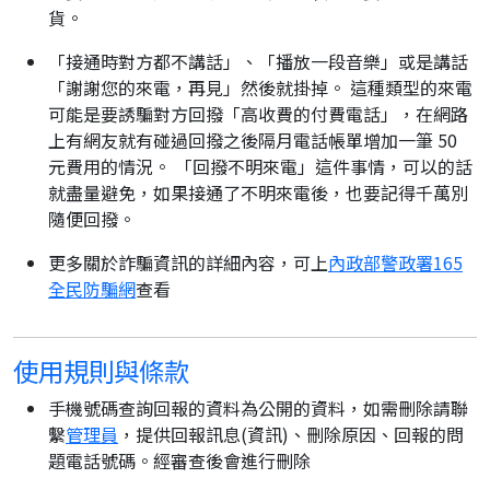
貨。
「接通時對方都不講話」、「播放一段音樂」或是講話
「謝謝您的來電，再見」然後就掛掉。 這種類型的來電
可能是要誘騙對方回撥「高收費的付費電話」，在網路
上有網友就有碰過回撥之後隔月電話帳單增加一筆 50
元費用的情況。 「回撥不明來電」這件事情，可以的話
就盡量避免，如果接通了不明來電後，也要記得千萬別
隨便回撥。
更多關於詐騙資訊的詳細內容，可上
內政部警政署165
全民防騙網
查看
使用規則與條款
手機號碼查詢回報的資料為公開的資料，如需刪除請聯
繫
管理員
，提供回報訊息(資訊)、刪除原因、回報的問
題電話號碼。經審查後會進行刪除