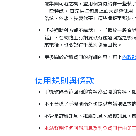
騙集團可趁之機，盜用個資寄給你一些裝了
一些特徵。 首先這些包裹上面大都會使用
皓炫、依熙、長慶代寄」這些關鍵字都要
「接通時對方都不講話」、「播放一段音樂
話」，在網路上有網友就有碰過回撥之後隔
來電後，也要記得千萬別隨便回撥。
更多關於詐騙資訊的詳細內容，可上
內政部
使用規則與條款
手機號碼查詢回報的資料為公開的資料，
本平台除了手機號碼外也提供市話地區查
不管是詐騙訊息、推薦訊息、騷擾訊息，
本站聲明任何回報訊息及刊登資訊皆由第