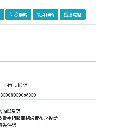
銷
保險推銷
投資推銷
騷擾電話
行動通信
00080090或800
諮詢與受理
及費率相關問題繳費後之復話
遺失停話