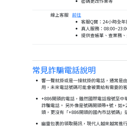
密碼更改作業等
線上客服
前往
客服Q寶：24小時全年
真人服務：08:00~23:0
提供查帳單、查業務、
常見詐騙電話說明
響一聲就掛或是一接就掛的電話，通常是由
用，未來電話號碼可能會被賣給有需要的
+886開頭的電話，雖然國際電話撥號至中
詐騙電話。 另外像是號碼開頭帶+號，如+2
頭，更沒有「+886開頭的國內市話號碼」
幽靈包裹的領取簡訊，現代人越來越常進