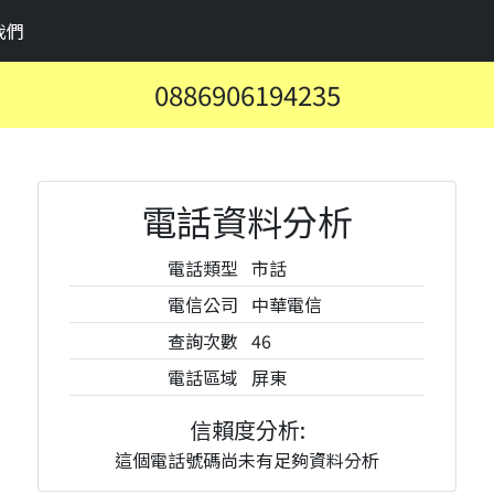
我們
0886906194235
電話資料分析
電話類型
市話
電信公司
中華電信
查詢次數
46
電話區域
屏東
信賴度分析:
這個電話號碼尚未有足夠資料分析