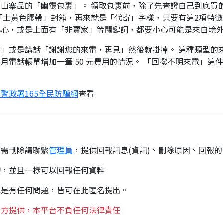
山寨品的「幽靈包裹」。 領取包裹前，除了先查證自己到底買
「土黃色膠帶」封箱，再來就是「代寄」字樣，只要有這2項特徵
小心，或是上面有「非賣家」等關鍵詞，都要小心可能是來自境
」或是講話「謝謝您的來電，再見」然後就掛掉。 這種類型的
月電話帳單增加一筆 50 元費用的情況。 「回撥不明來電」這
警政署165全民防騙網
查看
如需刪除請聯繫
管理員
，提供回報訊息(資訊)、刪除原因、回報
詢，並且一樣可以回報任何資料
或是有任何問題，皆可在此匿名提出。
三方提供，本平台不負任何法律責任