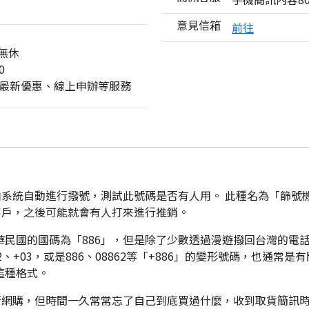
意見信箱
前往
無休
0
最新優惠、線上申辦等服務
系統自動進行撥號，測試此號碼是否有人用。 此種名為「篩號
客戶，之後可能就會有人打來進行推銷。
華民國的國碼為「886」，但是除了少數透過漫遊撥回台灣的電話
、+03，或是886、08862等「+886」的變形號碼，也通常
這種格式。
行網購，但時間一久常常忘了自己到底買過什麼，收到取貨簡訊