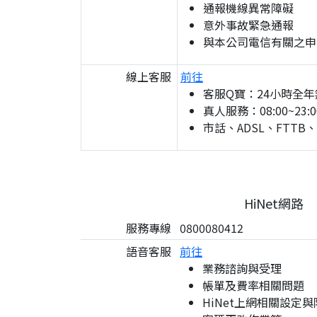
通報機線異常障礙
意外事故緊急通報
與本公司電信有關之申
線上客服
前往
客服Q寶：24小時全年
真人服務：08:00~23:0
市話、ADSL、FTTB
HiNet網路
服務專線
0800080412
語音客服
前往
業務諮詢與受理
帳單及費率相關問題
HiNet上網相關設定