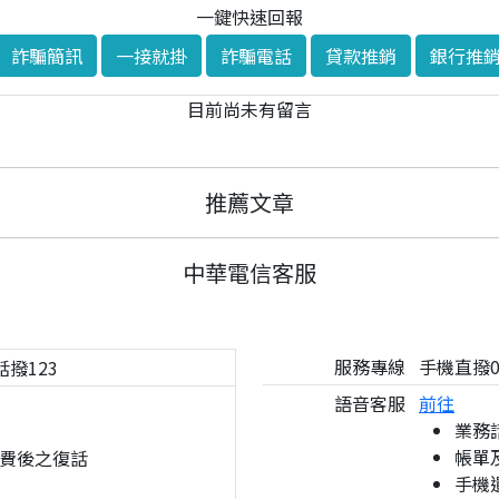
一鍵快速回報
詐騙簡訊
一接就掛
詐騙電話
貸款推銷
銀行推
目前尚未有留言
推薦文章
中華電信客服
服務專線
手機直撥08
話撥123
語音客服
前往
業務
帳單
費後之復話
手機