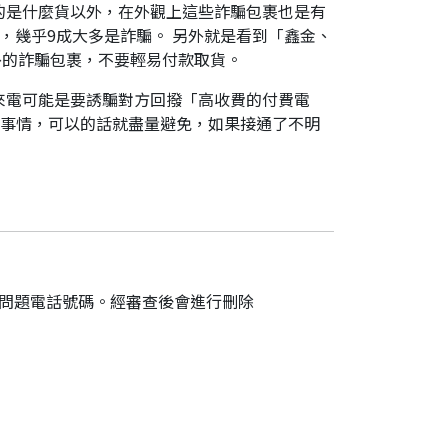
的是什麼貨以外，在外觀上這些詐騙包裹也是有
，幾乎9成大多是詐騙。 另外就是看到「鑫金、
外的詐騙包裹，不要輕易付款取貨。
來電可能是要誘騙對方回撥「高收費的付費電
件事情，可以的話就盡量避免，如果接通了不明
的問題電話號碼。經審查後會進行刪除