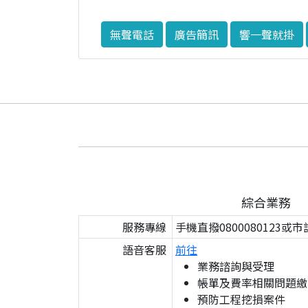
無聲電話
廣告簡訊
響一聲就掛
綜合業務
服務專線
手機直撥0800080123或市
語音客服
前往
業務諮詢與受理
帳單及費率相關問題繳
預防工程挖損案件