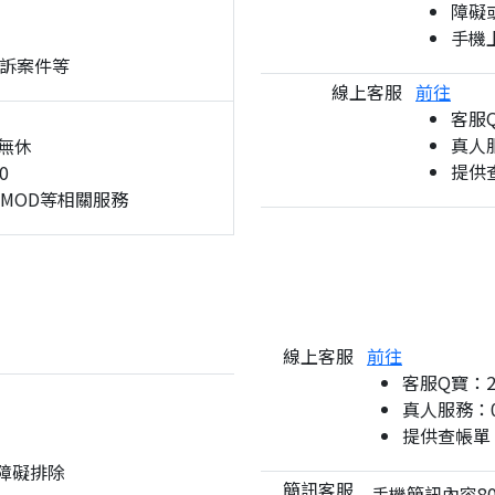
障礙
手機
訴案件等
線上客服
前往
客服
真人服
無休
提供
0
、MOD等相關服務
線上客服
前往
客服Q寶：
真人服務：08
提供查帳單
與障礙排除
簡訊客服
手機簡訊內容80