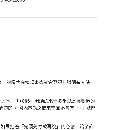
機」的程式在接起來後就會登記此號碼有人使
之外，「+886」開頭的來電多半就是經變造的
是有問題的。 國內電話之間來電並不會有「+」號開
時如果抱著「先領先付款再說」的心態，給了詐