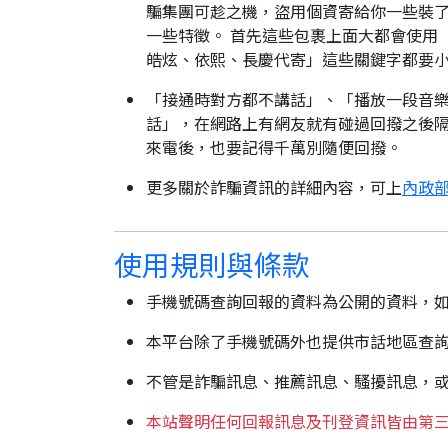
騙集團可趁之機，盜用個資寄給你一些裝了
一些特徵。 首先這些包裹上面大都會使用
皓炫、依熙、長慶代寄」這些關鍵字都要
「接通時對方都不講話」、「播放一段音樂
話」，在網路上有網友就有碰過回撥之後隔
來電後，也要記得千萬別隨便回撥。
更多關於詐騙資訊的詳細內容，可上
內政部
使用規則與條款
手機號碼查詢回報的資料為公開的資料，
本平台除了手機號碼外也提供市話地區查
不管是詐騙訊息、推薦訊息、騷擾訊息，
本站聲明任何回報訊息及刊登資訊皆由第