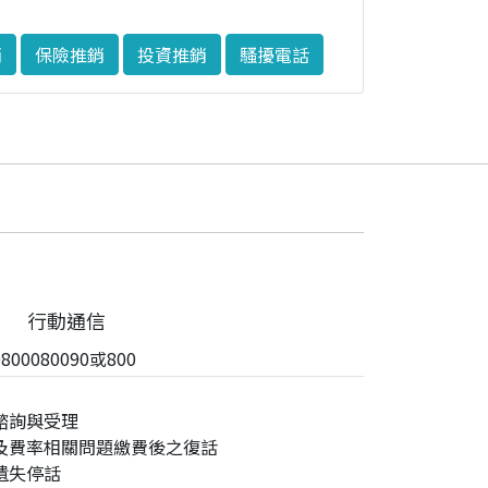
銷
保險推銷
投資推銷
騷擾電話
行動通信
00080090或800
諮詢與受理
及費率相關問題繳費後之復話
遺失停話