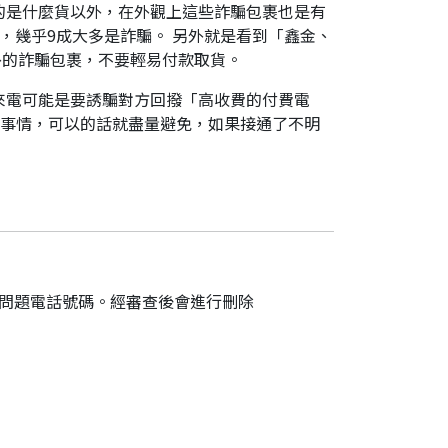
的是什麼貨以外，在外觀上這些詐騙包裹也是有
，幾乎9成大多是詐騙。 另外就是看到「鑫金、
外的詐騙包裹，不要輕易付款取貨。
來電可能是要誘騙對方回撥「高收費的付費電
件事情，可以的話就盡量避免，如果接通了不明
的問題電話號碼。經審查後會進行刪除