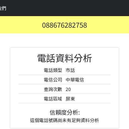
我們
088676282758
電話資料分析
電話類型
市話
電信公司
中華電信
查詢次數
20
電話區域
屏東
信賴度分析:
這個電話號碼尚未有足夠資料分析