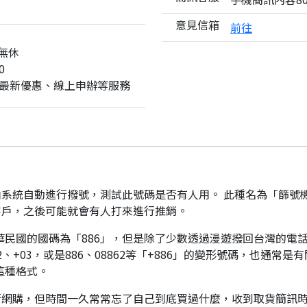
意見信箱
前往
無休
0
最新優惠、線上申辦等服務
系統自動進行撥號，測試此號碼是否有人用。 此種名為「篩號
客戶，之後可能就會有人打來進行推銷。
華民國的國碼為「886」，但是除了少數透過漫遊撥回台灣的電話
、+03，或是886、08862等「+886」的變形號碼，也通常
這種格式。
行網購，但時間一久常常忘了自己到底買過什麼，收到取貨簡訊