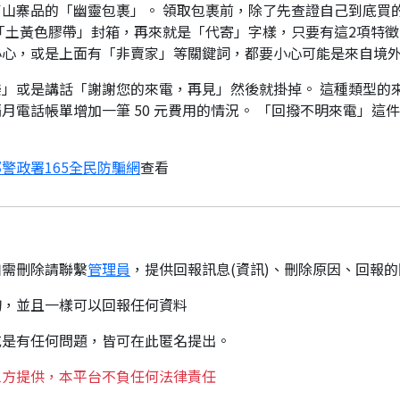
山寨品的「幽靈包裹」。 領取包裹前，除了先查證自己到底買
「土黃色膠帶」封箱，再來就是「代寄」字樣，只要有這2項特徵
小心，或是上面有「非賣家」等關鍵詞，都要小心可能是來自境
」或是講話「謝謝您的來電，再見」然後就掛掉。 這種類型的
月電話帳單增加一筆 50 元費用的情況。 「回撥不明來電」這
警政署165全民防騙網
查看
如需刪除請聯繫
管理員
，提供回報訊息(資訊)、刪除原因、回報
詢，並且一樣可以回報任何資料
或是有任何問題，皆可在此匿名提出。
三方提供，本平台不負任何法律責任