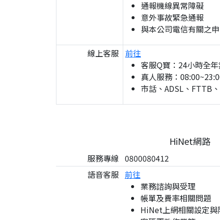
通報機線異常障礙
意外事故緊急通報
與本公司電信有關之申
線上客服
前往
客服Q寶：24小時全年
真人服務：08:00~23:0
市話、ADSL、FTTB
HiNet網路
服務專線
0800080412
語音客服
前往
業務諮詢與受理
帳單及費率相關問題
HiNet上網相關設定