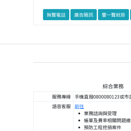
無聲電話
廣告簡訊
響一聲就掛
綜合業務
服務專線
手機直撥0800080123或市
語音客服
前往
業務諮詢與受理
帳單及費率相關問題繳
預防工程挖損案件