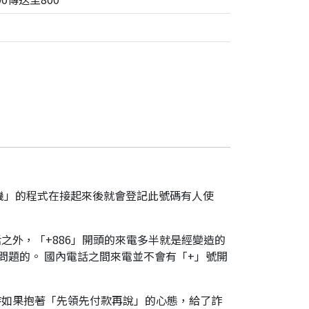
機」的程式在接起來後就會登記此號碼有人使
之外，「+886」開頭的來電多半就是經變造的
是有問題的。 國內電話之間來電並不會有「+」號開
時如果抱著「先領先付款再說」的心態，給了詐