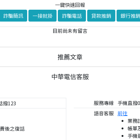
一鍵快速回報
詐騙簡訊
一接就掛
詐騙電話
貸款推銷
銀行推
目前尚未有留言
推薦文章
中華電信客服
服務專線
手機直撥08
話撥123
語音客服
前往
業務
帳單
費後之復話
手機