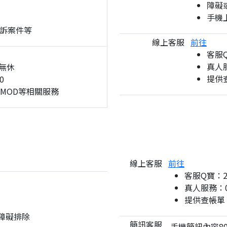
障礙
手機
訴案件等
線上客服
前往
客服
真人服
無休
提供
0
、MOD等相關服務
線上客服
前往
客服Q寶：
真人服務：08
提供查帳單
與障礙排除
簡訊客服
手機簡訊內容80