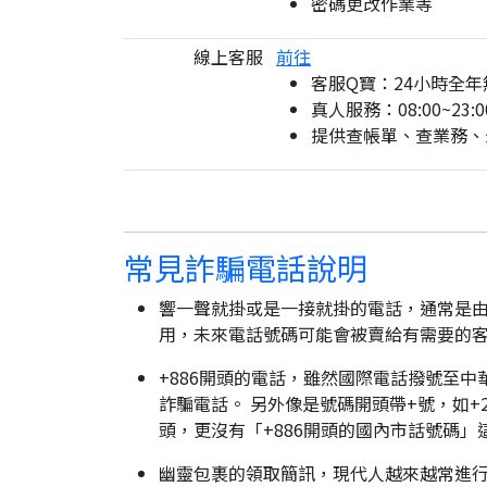
密碼更改作業等
線上客服
前往
客服Q寶：24小時全年
真人服務：08:00~23:0
提供查帳單、查業務、
常見詐騙電話說明
響一聲就掛或是一接就掛的電話，通常是由
用，未來電話號碼可能會被賣給有需要的
+886開頭的電話，雖然國際電話撥號至中
詐騙電話。 另外像是號碼開頭帶+號，如+2
頭，更沒有「+886開頭的國內市話號碼」
幽靈包裹的領取簡訊，現代人越來越常進