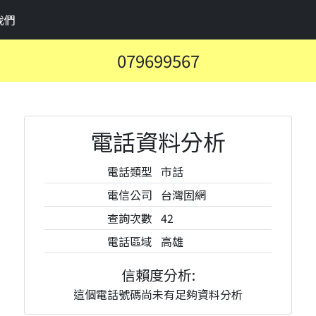
我們
079699567
電話資料分析
電話類型
市話
電信公司
台灣固網
查詢次數
42
電話區域
高雄
信賴度分析:
這個電話號碼尚未有足夠資料分析