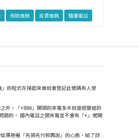
銷
保險推銷
投資推銷
騷擾電話
機」的程式在接起來後就會登記此號碼有人使
之外，「+886」開頭的來電多半就是經變造的
是有問題的。 國內電話之間來電並不會有「+」號開
時如果抱著「先領先付款再說」的心態，給了詐