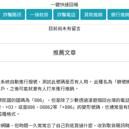
一鍵快速回報
詐騙簡訊
一接就掛
詐騙電話
貸款推銷
銀行推
目前尚未有留言
推薦文章
系統自動進行撥號，測試此號碼是否有人用。 此種名為「篩號
客戶，之後可能就會有人打來進行推銷。
華民國的國碼為「886」，但是除了少數透過漫遊撥回台灣的電話
、+03，或是886、08862等「+886」的變形號碼，也通常
這種格式。
行網購，但時間一久常常忘了自己到底買過什麼，收到取貨簡訊