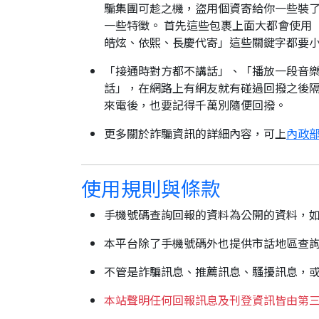
騙集團可趁之機，盜用個資寄給你一些裝了
一些特徵。 首先這些包裹上面大都會使用
皓炫、依熙、長慶代寄」這些關鍵字都要
「接通時對方都不講話」、「播放一段音樂
話」，在網路上有網友就有碰過回撥之後隔
來電後，也要記得千萬別隨便回撥。
更多關於詐騙資訊的詳細內容，可上
內政部
使用規則與條款
手機號碼查詢回報的資料為公開的資料，
本平台除了手機號碼外也提供市話地區查
不管是詐騙訊息、推薦訊息、騷擾訊息，
本站聲明任何回報訊息及刊登資訊皆由第