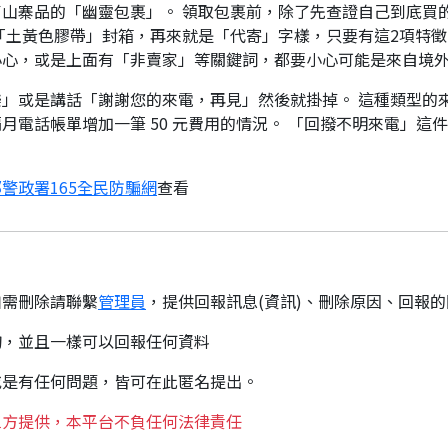
山寨品的「幽靈包裹」。 領取包裹前，除了先查證自己到底買
「土黃色膠帶」封箱，再來就是「代寄」字樣，只要有這2項特徵
小心，或是上面有「非賣家」等關鍵詞，都要小心可能是來自境
」或是講話「謝謝您的來電，再見」然後就掛掉。 這種類型的
月電話帳單增加一筆 50 元費用的情況。 「回撥不明來電」這
警政署165全民防騙網
查看
如需刪除請聯繫
管理員
，提供回報訊息(資訊)、刪除原因、回報
詢，並且一樣可以回報任何資料
或是有任何問題，皆可在此匿名提出。
三方提供，本平台不負任何法律責任