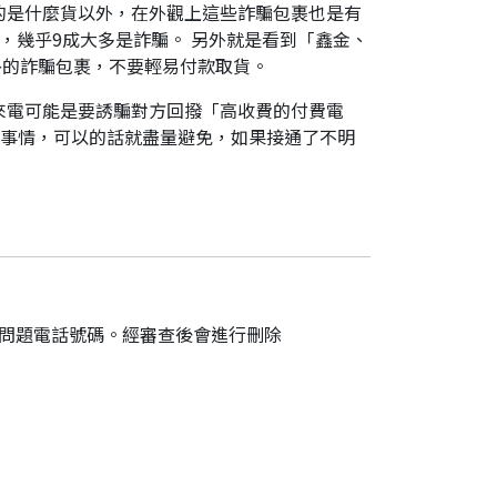
的是什麼貨以外，在外觀上這些詐騙包裹也是有
，幾乎9成大多是詐騙。 另外就是看到「鑫金、
外的詐騙包裹，不要輕易付款取貨。
來電可能是要誘騙對方回撥「高收費的付費電
件事情，可以的話就盡量避免，如果接通了不明
的問題電話號碼。經審查後會進行刪除