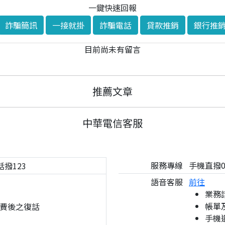
一鍵快速回報
詐騙簡訊
一接就掛
詐騙電話
貸款推銷
銀行推
目前尚未有留言
推薦文章
中華電信客服
服務專線
手機直撥08
話撥123
語音客服
前往
業務
帳單
費後之復話
手機