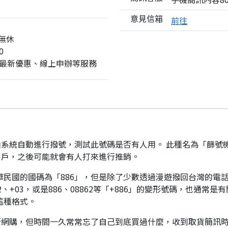
意見信箱
前往
無休
0
最新優惠、線上申辦等服務
系統自動進行撥號，測試此號碼是否有人用。 此種名為「篩號
客戶，之後可能就會有人打來進行推銷。
華民國的國碼為「886」，但是除了少數透過漫遊撥回台灣的電話
、+03，或是886、08862等「+886」的變形號碼，也通常
這種格式。
行網購，但時間一久常常忘了自己到底買過什麼，收到取貨簡訊