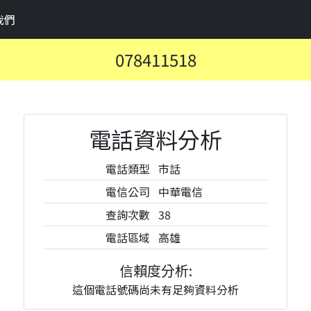
我們
078411518
電話資料分析
電話類型
市話
電信公司
中華電信
查詢次數
38
電話區域
高雄
信賴度分析:
這個電話號碼尚未有足夠資料分析