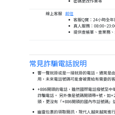
密碼更改作業等
線上客服
前往
客服Q寶：24小時全年
真人服務：08:00~23:0
提供查帳單、查業務、
常見詐騙電話說明
響一聲就掛或是一接就掛的電話，通常是由
用，未來電話號碼可能會被賣給有需要的
+886開頭的電話，雖然國際電話撥號至中
詐騙電話。 另外像是號碼開頭帶+號，如+2
頭，更沒有「+886開頭的國內市話號碼」
幽靈包裹的領取簡訊，現代人越來越常進