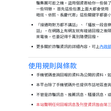
騙集團可趁之機，盜用個資寄給你一些裝了
一些特徵。 首先這些包裹上面大都會使用
皓炫、依熙、長慶代寄」這些關鍵字都要
「接通時對方都不講話」、「播放一段音樂
話」，在網路上有網友就有碰過回撥之後隔
來電後，也要記得千萬別隨便回撥。
更多關於詐騙資訊的詳細內容，可上
內政部
使用規則與條款
手機號碼查詢回報的資料為公開的資料，
本平台除了手機號碼外也提供市話地區查
不管是詐騙訊息、推薦訊息、騷擾訊息，
本站聲明任何回報訊息及刊登資訊皆由第