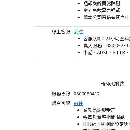
通報機線異常障礙
意外事故緊急通報
與本公司電信有關之申
線上客服
前往
客服Q寶：24小時全年
真人服務：08:00~23:0
市話、ADSL、FTTB
HiNet網路
服務專線
0800080412
語音客服
前往
業務諮詢與受理
帳單及費率相關問題
HiNet上網相關設定