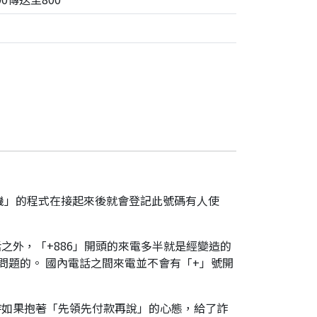
機」的程式在接起來後就會登記此號碼有人使
之外，「+886」開頭的來電多半就是經變造的
是有問題的。 國內電話之間來電並不會有「+」號開
時如果抱著「先領先付款再說」的心態，給了詐