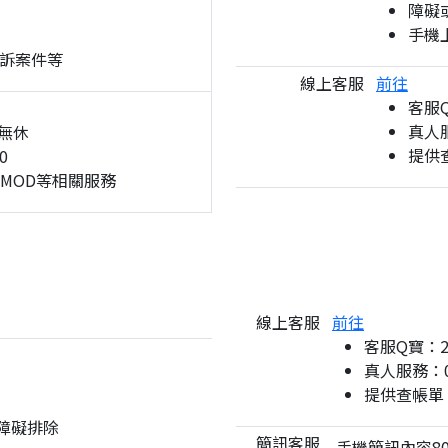
障礙
手機
訴案件等
線上客服
前往
客服
真人服
無休
提供
0
、MOD等相關服務
線上客服
前往
客服Q寶：
真人服務：08
提供查帳單
與障礙排除
簡訊客服
手機簡訊內容80