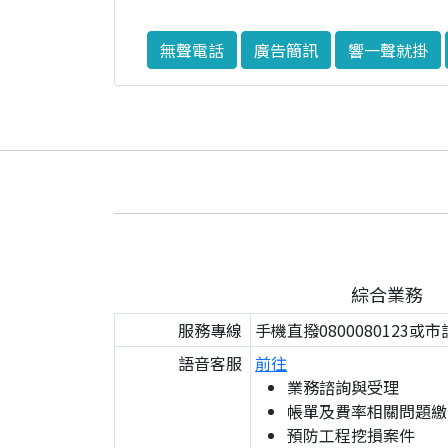
無聲電話
廣告簡訊
響一聲就掛
綜合業務
服務專線
手機直撥0800080123或市
語音客服
前往
業務諮詢與受理
帳單及費率相關問題繳
預防工程挖損案件