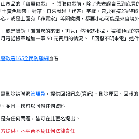
山寨品的「幽靈包裹」。 領取包裹前，除了先查證自己到底買
「土黃色膠帶」封箱，再來就是「代寄」字樣，只要有這2項特徵
小心，或是上面有「非賣家」等關鍵詞，都要小心可能是來自境
」或是講話「謝謝您的來電，再見」然後就掛掉。 這種類型的
月電話帳單增加一筆 50 元費用的情況。 「回撥不明來電」這
警政署165全民防騙網
查看
如需刪除請聯繫
管理員
，提供回報訊息(資訊)、刪除原因、回報
詢，並且一樣可以回報任何資料
或是有任何問題，皆可在此匿名提出。
三方提供，本平台不負任何法律責任