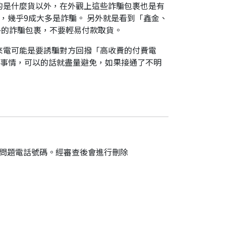
的是什麼貨以外，在外觀上這些詐騙包裹也是有
，幾乎9成大多是詐騙。 另外就是看到「鑫金、
外的詐騙包裹，不要輕易付款取貨。
來電可能是要誘騙對方回撥「高收費的付費電
件事情，可以的話就盡量避免，如果接通了不明
的問題電話號碼。經審查後會進行刪除