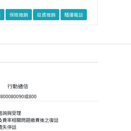
銷
保險推銷
投資推銷
騷擾電話
行動通信
00080090或800
諮詢與受理
及費率相關問題繳費後之復話
遺失停話