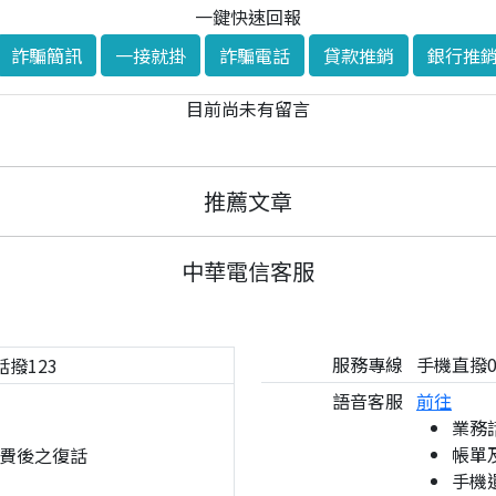
一鍵快速回報
詐騙簡訊
一接就掛
詐騙電話
貸款推銷
銀行推
目前尚未有留言
推薦文章
中華電信客服
服務專線
手機直撥08
話撥123
語音客服
前往
業務
帳單
費後之復話
手機