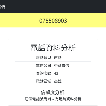
我們
075508903
電話資料分析
電話類型
市話
電信公司
中華電信
查詢次數
43
電話區域
高雄
信賴度分析:
這個電話號碼尚未有足夠資料分析