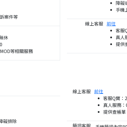
障礙
手機
訴案件等
線上客服
前往
客服
真人服
無休
提供
0
、MOD等相關服務
線上客服
前往
客服Q寶：
真人服務：08
提供查帳單
與障礙排除
簡訊客服
手機簡訊內容80