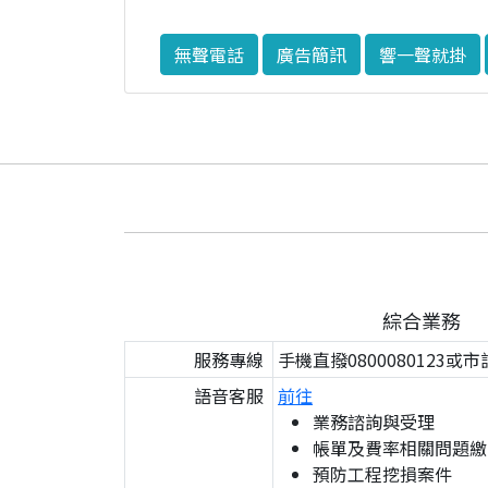
無聲電話
廣告簡訊
響一聲就掛
綜合業務
服務專線
手機直撥0800080123或市
語音客服
前往
業務諮詢與受理
帳單及費率相關問題繳
預防工程挖損案件