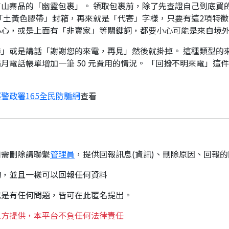
山寨品的「幽靈包裹」。 領取包裹前，除了先查證自己到底買
「土黃色膠帶」封箱，再來就是「代寄」字樣，只要有這2項特徵
小心，或是上面有「非賣家」等關鍵詞，都要小心可能是來自境
」或是講話「謝謝您的來電，再見」然後就掛掉。 這種類型的
月電話帳單增加一筆 50 元費用的情況。 「回撥不明來電」這
警政署165全民防騙網
查看
如需刪除請聯繫
管理員
，提供回報訊息(資訊)、刪除原因、回報
詢，並且一樣可以回報任何資料
或是有任何問題，皆可在此匿名提出。
三方提供，本平台不負任何法律責任