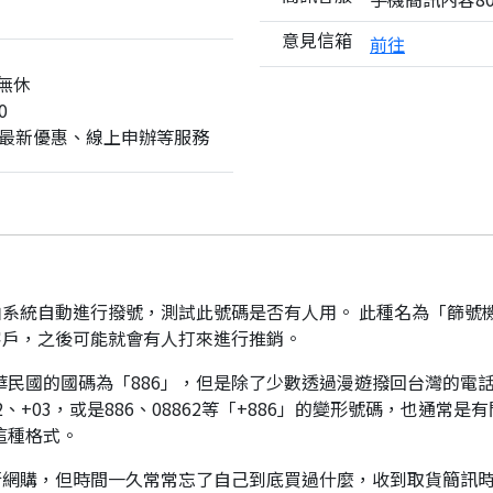
意見信箱
前往
無休
0
最新優惠、線上申辦等服務
系統自動進行撥號，測試此號碼是否有人用。 此種名為「篩號
客戶，之後可能就會有人打來進行推銷。
華民國的國碼為「886」，但是除了少數透過漫遊撥回台灣的電話
、+03，或是886、08862等「+886」的變形號碼，也通常
這種格式。
行網購，但時間一久常常忘了自己到底買過什麼，收到取貨簡訊