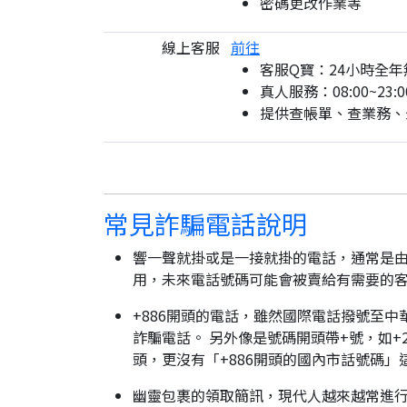
密碼更改作業等
線上客服
前往
客服Q寶：24小時全年
真人服務：08:00~23:0
提供查帳單、查業務、
常見詐騙電話說明
響一聲就掛或是一接就掛的電話，通常是由
用，未來電話號碼可能會被賣給有需要的
+886開頭的電話，雖然國際電話撥號至中
詐騙電話。 另外像是號碼開頭帶+號，如+2
頭，更沒有「+886開頭的國內市話號碼」
幽靈包裹的領取簡訊，現代人越來越常進