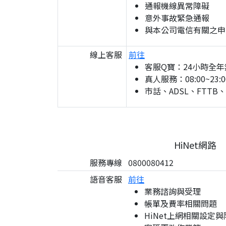
通報機線異常障礙
意外事故緊急通報
與本公司電信有關之申
線上客服
前往
客服Q寶：24小時全年
真人服務：08:00~23:0
市話、ADSL、FTTB
HiNet網路
服務專線
0800080412
語音客服
前往
業務諮詢與受理
帳單及費率相關問題
HiNet上網相關設定