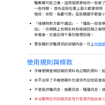
騙集團可趁之機，盜用個資寄給你一些裝了
一些特徵。 首先這些包裹上面大都會使用
皓炫、依熙、長慶代寄」這些關鍵字都要
「接通時對方都不講話」、「播放一段音樂
話」，在網路上有網友就有碰過回撥之後隔
來電後，也要記得千萬別隨便回撥。
更多關於詐騙資訊的詳細內容，可上
內政部
使用規則與條款
手機號碼查詢回報的資料為公開的資料，
本平台除了手機號碼外也提供市話地區查
不管是詐騙訊息、推薦訊息、騷擾訊息，
本站聲明任何回報訊息及刊登資訊皆由第