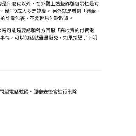
的是什麼貨以外，在外觀上這些詐騙包裹也是有
，幾乎9成大多是詐騙。 另外就是看到「鑫金、
外的詐騙包裹，不要輕易付款取貨。
來電可能是要誘騙對方回撥「高收費的付費電
件事情，可以的話就盡量避免，如果接通了不明
的問題電話號碼。經審查後會進行刪除