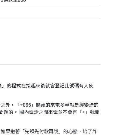
機」的程式在接起來後就會登記此號碼有人使
之外，「+886」開頭的來電多半就是經變造的
是有問題的。 國內電話之間來電並不會有「+」號開
時如果抱著「先領先付款再說」的心態，給了詐