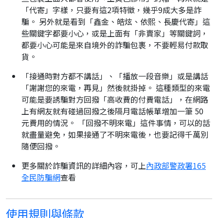
「代寄」字樣，只要有這2項特徵，幾乎9成大多是詐
騙。 另外就是看到「鑫金、皓炫、依熙、長慶代寄」這
些關鍵字都要小心，或是上面有「非賣家」等關鍵詞，
都要小心可能是來自境外的詐騙包裹，不要輕易付款取
貨。
「接通時對方都不講話」、「播放一段音樂」或是講話
「謝謝您的來電，再見」然後就掛掉。 這種類型的來電
可能是要誘騙對方回撥「高收費的付費電話」，在網路
上有網友就有碰過回撥之後隔月電話帳單增加一筆 50
元費用的情況。 「回撥不明來電」這件事情，可以的話
就盡量避免，如果接通了不明來電後，也要記得千萬別
隨便回撥。
更多關於詐騙資訊的詳細內容，可上
內政部警政署165
全民防騙網
查看
使用規則與條款