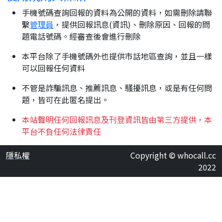
手機號碼查詢回報的資料為公開的資料，如需刪除請聯
繫
管理員
，提供回報訊息(資訊)、刪除原因、回報的問
題電話號碼。經審查後會進行刪除
本平台除了手機號碼外也提供市話地區查詢，並且一樣
可以回報任何資料
不管是詐騙訊息、推薦訊息、騷擾訊息，或是有任何問
題，皆可在此匿名提出。
本站聲明任何回報訊息及刊登資訊皆由第三方提供，本
平台不負任何法律責任
隱私權
Copyright © whocall.cc
2022