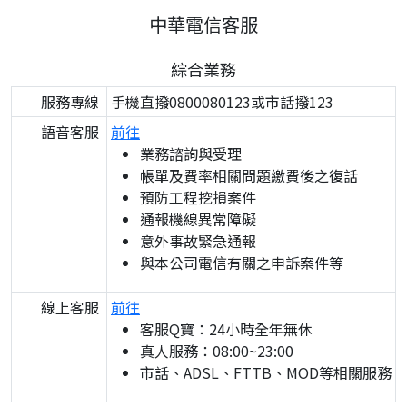
中華電信客服
綜合業務
服務專線
手機直撥0800080123或市話撥123
語音客服
前往
業務諮詢與受理
帳單及費率相關問題繳費後之復話
預防工程挖損案件
通報機線異常障礙
意外事故緊急通報
與本公司電信有關之申訴案件等
線上客服
前往
客服Q寶：24小時全年無休
真人服務：08:00~23:00
市話、ADSL、FTTB、MOD等相關服務