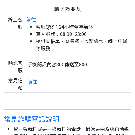
聽語障朋友
線上客
前往
服
客服Q寶：24小時全年無休
真人服務：08:00~23:00
提供查帳單、查業務、最新優惠、線上申辦
等服務
簡訊客
手機簡訊內容800傳送至800
服
意見信
前往
箱
常見詐騙電話說明
響一聲就掛或是一接就掛的電話，通常是由系統自動進