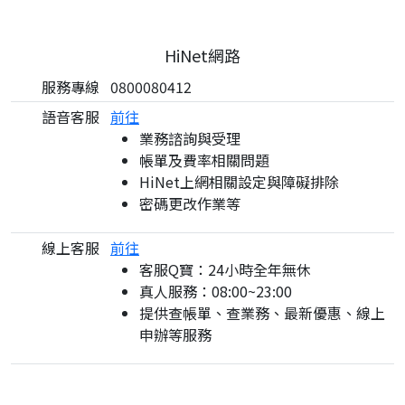
HiNet網路
服務專線
0800080412
語音客服
前往
業務諮詢與受理
帳單及費率相關問題
HiNet上網相關設定與障礙排除
密碼更改作業等
線上客服
前往
客服Q寶：24小時全年無休
真人服務：08:00~23:00
提供查帳單、查業務、最新優惠、線上
申辦等服務