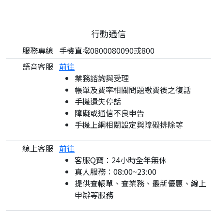
行動通信
服務專線
手機直撥0800080090或800
語音客服
前往
業務諮詢與受理
帳單及費率相關問題繳費後之復話
手機遺失停話
障礙或通信不良申告
手機上網相關設定與障礙排除等
線上客服
前往
客服Q寶：24小時全年無休
真人服務：08:00~23:00
提供查帳單、查業務、最新優惠、線上
申辦等服務