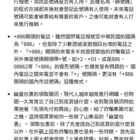
行撥號，測試此號碼是否有人用。 此種名為「篩號機」
的程式在接起來後就會登記此號碼有人使用，未來電話
號碼可能會被賣給有需要的客戶，之後可能就會有人打
來進行推銷。
+886開頭的電話，雖然國際電話撥號至中華民國的國碼
為「886」，但是除了少數透過漫遊撥回台灣的電話之
外，「+886」開頭的來電多半就是經變造的詐騙電話。
另外像是號碼開頭帶+號，如+2、+03，或是886、
08862等「+886」的變形號碼，也通常是有問題的。 國
內電話之間來電並不會有「+」號開頭，更沒有「+886
開頭的國內市話號碼」這種格式。
幽靈包裹的領取簡訊，現代人越來越常進行網購，但時
間一久常常忘了自己到底買過什麼，收到取貨簡訊時如
果抱著「先領先付款再說」的心態，給了詐騙集團可趁
之機，盜用個資寄給你一些裝了山寨品的「幽靈包
裹」。 領取包裹前，除了先查證自己到底買的是什麼貨
以外，在外觀上這些詐騙包裹也是有一些特徵。 首先這
些包裹上面大都會使用「土黃色膠帶」封箱，再來就是