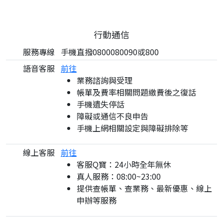
行動通信
服務專線
手機直撥0800080090或800
語音客服
前往
業務諮詢與受理
帳單及費率相關問題繳費後之復話
手機遺失停話
障礙或通信不良申告
手機上網相關設定與障礙排除等
線上客服
前往
客服Q寶：24小時全年無休
真人服務：08:00~23:00
提供查帳單、查業務、最新優惠、線上
申辦等服務