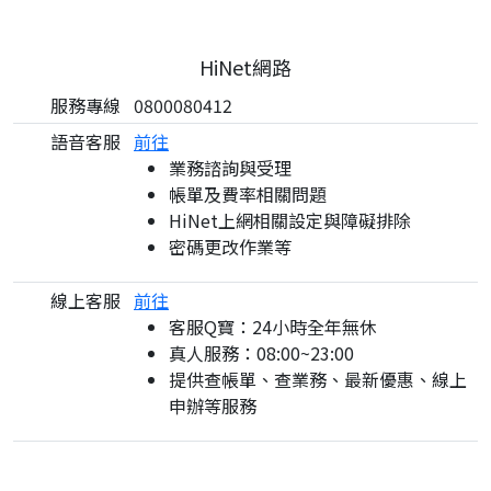
HiNet網路
服務專線
0800080412
語音客服
前往
業務諮詢與受理
帳單及費率相關問題
HiNet上網相關設定與障礙排除
密碼更改作業等
線上客服
前往
客服Q寶：24小時全年無休
真人服務：08:00~23:00
提供查帳單、查業務、最新優惠、線上
申辦等服務