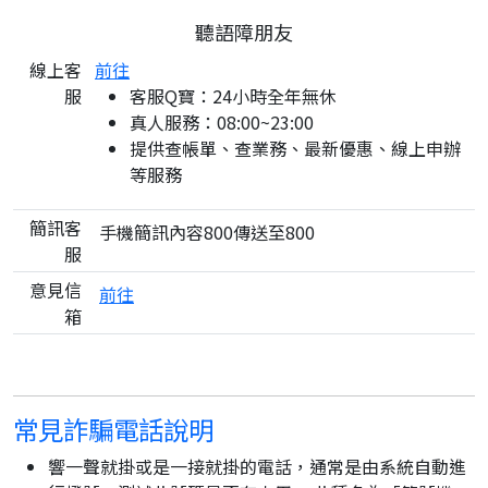
聽語障朋友
線上客
前往
服
客服Q寶：24小時全年無休
真人服務：08:00~23:00
提供查帳單、查業務、最新優惠、線上申辦
等服務
簡訊客
手機簡訊內容800傳送至800
服
意見信
前往
箱
常見詐騙電話說明
響一聲就掛或是一接就掛的電話，通常是由系統自動進