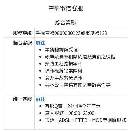
中華電信客服
綜合業務
服務專線
手機直撥0800080123或市話撥123
語音客服
前往
業務諮詢與受理
帳單及費率相關問題繳費後之復話
預防工程挖損案件
通報機線異常障礙
意外事故緊急通報
與本公司電信有關之申訴案件等
線上客服
前往
客服Q寶：24小時全年無休
真人服務：08:00~23:00
市話、ADSL、FTTB、MOD等相關服務