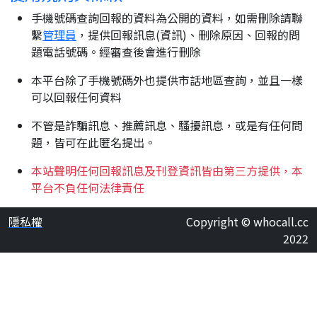
手機號碼查詢回報的資料為公開的資料，如需刪除請聯
繫
管理員
，提供回報訊息(資訊)、刪除原因、回報的問
題電話號碼。經審查後會進行刪除
本平台除了手機號碼外也提供市話地區查詢，並且一樣
可以回報任何資料
不管是詐騙訊息、推薦訊息、騷擾訊息，或是有任何問
題，皆可在此匿名提出。
本站聲明任何回報訊息及刊登資訊皆由第三方提供，本
平台不負任何法律責任
隱私權
Copyright © whocall.cc
2022