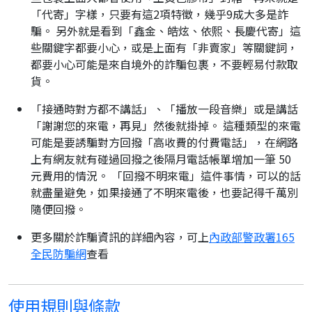
「代寄」字樣，只要有這2項特徵，幾乎9成大多是詐
騙。 另外就是看到「鑫金、皓炫、依熙、長慶代寄」這
些關鍵字都要小心，或是上面有「非賣家」等關鍵詞，
都要小心可能是來自境外的詐騙包裹，不要輕易付款取
貨。
「接通時對方都不講話」、「播放一段音樂」或是講話
「謝謝您的來電，再見」然後就掛掉。 這種類型的來電
可能是要誘騙對方回撥「高收費的付費電話」，在網路
上有網友就有碰過回撥之後隔月電話帳單增加一筆 50
元費用的情況。 「回撥不明來電」這件事情，可以的話
就盡量避免，如果接通了不明來電後，也要記得千萬別
隨便回撥。
更多關於詐騙資訊的詳細內容，可上
內政部警政署165
全民防騙網
查看
使用規則與條款