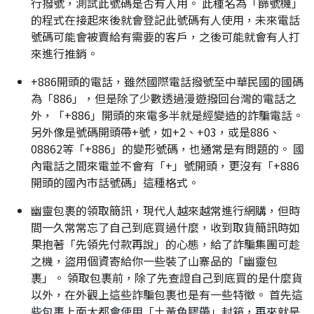
行撥號，測試此號碼是否有人用。 此種名為「篩號機」
的程式在接起來後就會登記此號碼有人使用，未來電話
號碼可能會被賣給有需要的客戶，之後可能就會有人打
來進行推銷。
+886開頭的電話，雖然國際電話撥號至中華民國的國碼
為「886」，但是除了少數透過漫遊撥回台灣的電話之
外，「+886」開頭的來電多半就是經變造的詐騙電話。
另外像是號碼開頭帶+號，如+2、+03，或是886、
08862等「+886」的變形號碼，也通常是有問題的。 國
內電話之間來電並不會有「+」號開頭，更沒有「+886
開頭的國內市話號碼」這種格式。
幽靈包裹的領取簡訊，現代人越來越常進行網購，但時
間一久常常忘了自己到底買過什麼，收到取貨簡訊時如
果抱著「先領先付款再說」的心態，給了詐騙集團可趁
之機，盜用個資寄給你一些裝了山寨品的「幽靈包
裹」。 領取包裹前，除了先查證自己到底買的是什麼貨
以外，在外觀上這些詐騙包裹也是有一些特徵。 首先這
些包裹上面大都會使用「土黃色膠帶」封箱，再來就是