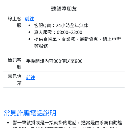
聽語障朋友
線上客
前往
服
客服Q寶：24小時全年無休
真人服務：08:00~23:00
提供查帳單、查業務、最新優惠、線上申辦
等服務
簡訊客
手機簡訊內容800傳送至800
服
意見信
前往
箱
常見詐騙電話說明
響一聲就掛或是一接就掛的電話，通常是由系統自動進