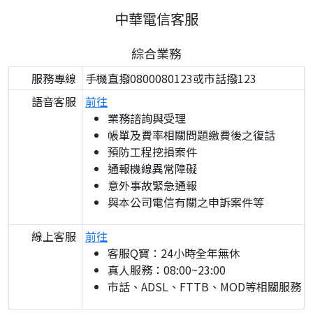
中華電信客服
綜合業務
服務專線
手機直撥0800080123或市話撥123
語音客服
前往
業務諮詢與受理
帳單及費率相關問題繳費後之復話
預防工程挖損案件
通報機線異常障礙
意外事故緊急通報
與本公司電信有關之申訴案件等
線上客服
前往
客服Q寶：24小時全年無休
真人服務：08:00~23:00
市話、ADSL、FTTB、MOD等相關服務