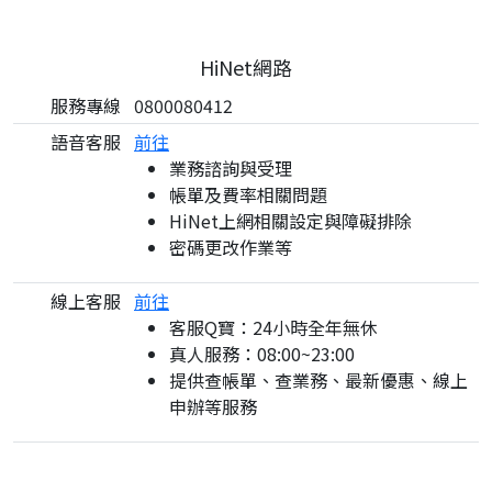
HiNet網路
服務專線
0800080412
語音客服
前往
業務諮詢與受理
帳單及費率相關問題
HiNet上網相關設定與障礙排除
密碼更改作業等
線上客服
前往
客服Q寶：24小時全年無休
真人服務：08:00~23:00
提供查帳單、查業務、最新優惠、線上
申辦等服務