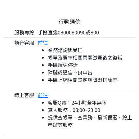
行動通信
服務專線
手機直撥0800080090或800
語音客服
前往
業務諮詢與受理
帳單及費率相關問題繳費後之復話
手機遺失停話
障礙或通信不良申告
手機上網相關設定與障礙排除等
線上客服
前往
客服Q寶：24小時全年無休
真人服務：08:00~23:00
提供查帳單、查業務、最新優惠、線上
申辦等服務