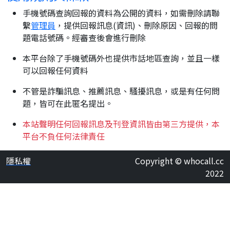
手機號碼查詢回報的資料為公開的資料，如需刪除請聯
繫
管理員
，提供回報訊息(資訊)、刪除原因、回報的問
題電話號碼。經審查後會進行刪除
本平台除了手機號碼外也提供市話地區查詢，並且一樣
可以回報任何資料
不管是詐騙訊息、推薦訊息、騷擾訊息，或是有任何問
題，皆可在此匿名提出。
本站聲明任何回報訊息及刊登資訊皆由第三方提供，本
平台不負任何法律責任
隱私權
Copyright © whocall.cc
2022