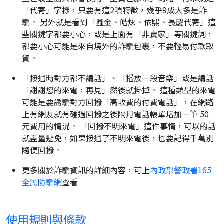
「代寄」字樣，只要有這2項特徵，幾乎9成大多是詐
騙。 另外就是看到「鑫金、皓炫、依熙、長慶代寄」這
些關鍵字都要小心，或是上面有「非賣家」等關鍵詞，
都要小心可能是來自境外的詐騙包裹，不要輕易付款取
貨。
「接通時對方都不講話」、「播放一段音樂」或是講話
「謝謝您的來電，再見」然後就掛掉。 這種類型的來電
可能是要誘騙對方回撥「高收費的付費電話」，在網路
上有網友就有碰過回撥之後隔月電話帳單增加一筆 50
元費用的情況。 「回撥不明來電」這件事情，可以的話
就盡量避免，如果接通了不明來電後，也要記得千萬別
隨便回撥。
更多關於詐騙資訊的詳細內容，可上
內政部警政署165
全民防騙網
查看
使用規則與條款