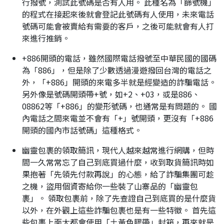
行撥號，測試此號碼是否有人用。 此種名為「篩號機」
的程式在接起來後就會登記此號碼有人使用，未來電話
號碼可能會被賣給有需要的客戶，之後可能就會有人打
來進行推銷。
+886開頭的電話，雖然國際電話撥號至中華民國的國碼
為「886」，但是除了少數透過漫遊撥回台灣的電話之
外，「+886」開頭的來電多半就是經變造的詐騙電話。
另外像是號碼開頭帶+號，如+2、+03，或是886、
08862等「+886」的變形號碼，也通常是有問題的。 國
內電話之間來電並不會有「+」號開頭，更沒有「+886
開頭的國內市話號碼」這種格式。
幽靈包裹的領取簡訊，現代人越來越常進行網購，但時
間一久常常忘了自己到底買過什麼，收到取貨簡訊時如
果抱著「先領先付款再說」的心態，給了詐騙集團可趁
之機，盜用個資寄給你一些裝了山寨品的「幽靈包
裹」。 領取包裹前，除了先查證自己到底買的是什麼貨
以外，在外觀上這些詐騙包裹也是有一些特徵。 首先這
些包裹上面大都會使用「土黃色膠帶」封箱，再來就是