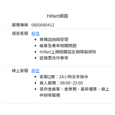
HiNet網路
服務專線
0800080412
語音客服
前往
業務諮詢與受理
帳單及費率相關問題
HiNet上網相關設定與障礙排除
密碼更改作業等
線上客服
前往
客服Q寶：24小時全年無休
真人服務：08:00~23:00
提供查帳單、查業務、最新優惠、線上
申辦等服務