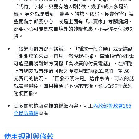
「代寄」字樣，只要有這2項特徵，幾乎9成大多是詐
騙。 另外就是看到「鑫金、皓炫、依熙、長慶代寄」這
些關鍵字都要小心，或是上面有「非賣家」等關鍵詞，
都要小心可能是來自境外的詐騙包裹，不要輕易付款取
貨。
「接通時對方都不講話」、「播放一段音樂」或是講話
「謝謝您的來電，再見」然後就掛掉。 這種類型的來電
可能是要誘騙對方回撥「高收費的付費電話」，在網路
上有網友就有碰過回撥之後隔月電話帳單增加一筆 50
元費用的情況。 「回撥不明來電」這件事情，可以的話
就盡量避免，如果接通了不明來電後，也要記得千萬別
隨便回撥。
更多關於詐騙資訊的詳細內容，可上
內政部警政署165
全民防騙網
查看
使用規則與條款