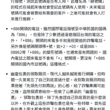
行撥號，測試此號碼是否有人用。 此種名為「篩號機」
的程式在接起來後就會登記此號碼有人使用，未來電話
號碼可能會被賣給有需要的客戶，之後可能就會有人打
來進行推銷。
+886開頭的電話，雖然國際電話撥號至中華民國的國碼
為「886」，但是除了少數透過漫遊撥回台灣的電話之
外，「+886」開頭的來電多半就是經變造的詐騙電話。
另外像是號碼開頭帶+號，如+2、+03，或是886、
08862等「+886」的變形號碼，也通常是有問題的。 國
內電話之間來電並不會有「+」號開頭，更沒有「+886
開頭的國內市話號碼」這種格式。
幽靈包裹的領取簡訊，現代人越來越常進行網購，但時
間一久常常忘了自己到底買過什麼，收到取貨簡訊時如
果抱著「先領先付款再說」的心態，給了詐騙集團可趁
之機，盜用個資寄給你一些裝了山寨品的「幽靈包
裹」。 領取包裹前，除了先查證自己到底買的是什麼貨
以外，在外觀上這些詐騙包裹也是有一些特徵。 首先這
些包裹上面大都會使用「土黃色膠帶」封箱，再來就是