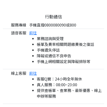
行動通信
服務專線
手機直撥0800080090或800
語音客服
前往
業務諮詢與受理
帳單及費率相關問題繳費後之復話
手機遺失停話
障礙或通信不良申告
手機上網相關設定與障礙排除等
線上客服
前往
客服Q寶：24小時全年無休
真人服務：08:00~23:00
提供查帳單、查業務、最新優惠、線上
申辦等服務