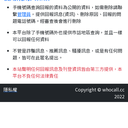
手機號碼查詢回報的資料為公開的資料，如需刪除請聯
繫
管理員
，提供回報訊息(資訊)、刪除原因、回報的問
題電話號碼。經審查後會進行刪除
本平台除了手機號碼外也提供市話地區查詢，並且一樣
可以回報任何資料
不管是詐騙訊息、推薦訊息、騷擾訊息，或是有任何問
題，皆可在此匿名提出。
本站聲明任何回報訊息及刊登資訊皆由第三方提供，本
平台不負任何法律責任
隱私權
Copyright © whocall.cc
2022