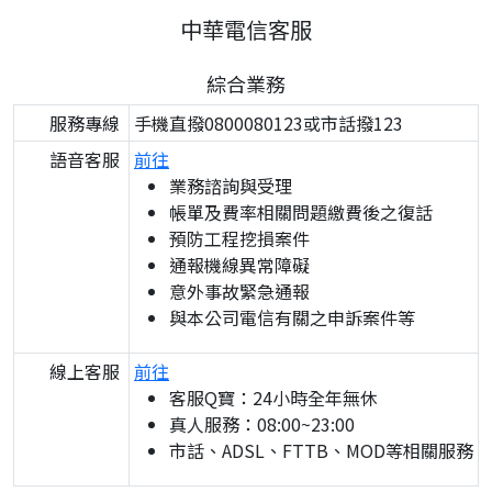
中華電信客服
綜合業務
服務專線
手機直撥0800080123或市話撥123
語音客服
前往
業務諮詢與受理
帳單及費率相關問題繳費後之復話
預防工程挖損案件
通報機線異常障礙
意外事故緊急通報
與本公司電信有關之申訴案件等
線上客服
前往
客服Q寶：24小時全年無休
真人服務：08:00~23:00
市話、ADSL、FTTB、MOD等相關服務