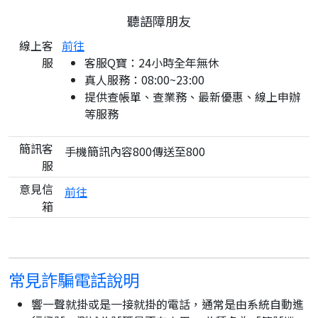
聽語障朋友
線上客
前往
服
客服Q寶：24小時全年無休
真人服務：08:00~23:00
提供查帳單、查業務、最新優惠、線上申辦
等服務
簡訊客
手機簡訊內容800傳送至800
服
意見信
前往
箱
常見詐騙電話說明
響一聲就掛或是一接就掛的電話，通常是由系統自動進