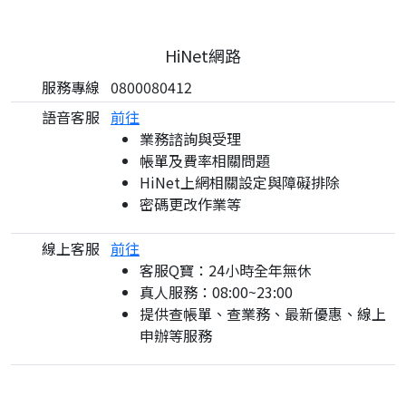
HiNet網路
服務專線
0800080412
語音客服
前往
業務諮詢與受理
帳單及費率相關問題
HiNet上網相關設定與障礙排除
密碼更改作業等
線上客服
前往
客服Q寶：24小時全年無休
真人服務：08:00~23:00
提供查帳單、查業務、最新優惠、線上
申辦等服務