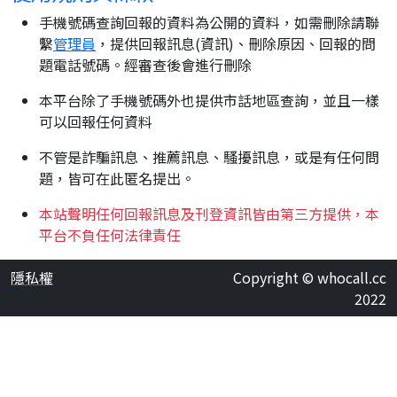
手機號碼查詢回報的資料為公開的資料，如需刪除請聯
繫
管理員
，提供回報訊息(資訊)、刪除原因、回報的問
題電話號碼。經審查後會進行刪除
本平台除了手機號碼外也提供市話地區查詢，並且一樣
可以回報任何資料
不管是詐騙訊息、推薦訊息、騷擾訊息，或是有任何問
題，皆可在此匿名提出。
本站聲明任何回報訊息及刊登資訊皆由第三方提供，本
平台不負任何法律責任
隱私權
Copyright © whocall.cc
2022