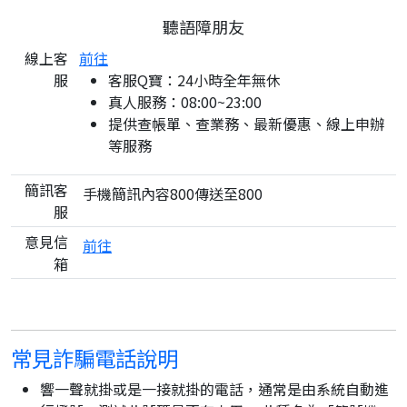
聽語障朋友
線上客
前往
服
客服Q寶：24小時全年無休
真人服務：08:00~23:00
提供查帳單、查業務、最新優惠、線上申辦
等服務
簡訊客
手機簡訊內容800傳送至800
服
意見信
前往
箱
常見詐騙電話說明
響一聲就掛或是一接就掛的電話，通常是由系統自動進