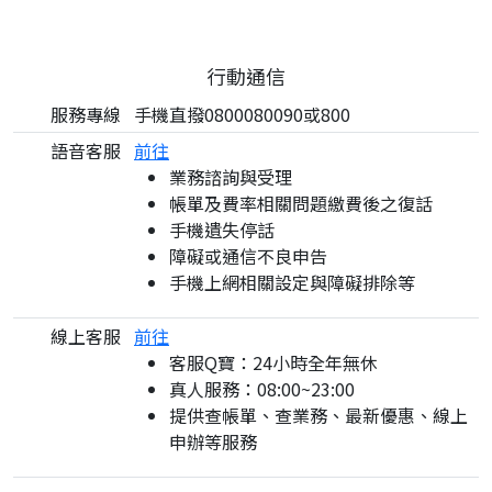
行動通信
服務專線
手機直撥0800080090或800
語音客服
前往
業務諮詢與受理
帳單及費率相關問題繳費後之復話
手機遺失停話
障礙或通信不良申告
手機上網相關設定與障礙排除等
線上客服
前往
客服Q寶：24小時全年無休
真人服務：08:00~23:00
提供查帳單、查業務、最新優惠、線上
申辦等服務