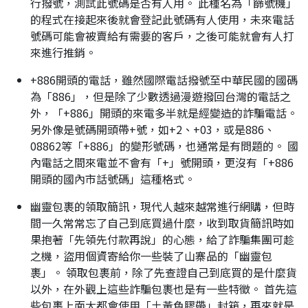
行撥號，測試此號碼是否有人用。 此種名為「篩號機」
的程式在接起來後就會登記此號碼有人使用，未來電話
號碼可能會被賣給有需要的客戶，之後可能就會有人打
來進行推銷。
+886開頭的電話，雖然國際電話撥號至中華民國的國碼
為「886」，但是除了少數透過漫遊撥回台灣的電話之
外，「+886」開頭的來電多半就是經變造的詐騙電話。
另外像是號碼開頭帶+號，如+2、+03，或是886、
08862等「+886」的變形號碼，也通常是有問題的。 國
內電話之間來電並不會有「+」號開頭，更沒有「+886
開頭的國內市話號碼」這種格式。
幽靈包裹的領取簡訊，現代人越來越常進行網購，但時
間一久常常忘了自己到底買過什麼，收到取貨簡訊時如
果抱著「先領先付款再說」的心態，給了詐騙集團可趁
之機，盜用個資寄給你一些裝了山寨品的「幽靈包
裹」。 領取包裹前，除了先查證自己到底買的是什麼貨
以外，在外觀上這些詐騙包裹也是有一些特徵。 首先這
些包裹上面大都會使用「土黃色膠帶」封箱，再來就是