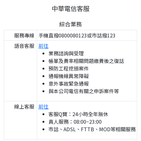
中華電信客服
綜合業務
服務專線
手機直撥0800080123或市話撥123
語音客服
前往
業務諮詢與受理
帳單及費率相關問題繳費後之復話
預防工程挖損案件
通報機線異常障礙
意外事故緊急通報
與本公司電信有關之申訴案件等
線上客服
前往
客服Q寶：24小時全年無休
真人服務：08:00~23:00
市話、ADSL、FTTB、MOD等相關服務