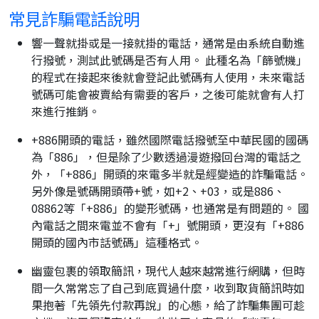
常見詐騙電話說明
響一聲就掛或是一接就掛的電話，通常是由系統自動進
行撥號，測試此號碼是否有人用。 此種名為「篩號機」
的程式在接起來後就會登記此號碼有人使用，未來電話
號碼可能會被賣給有需要的客戶，之後可能就會有人打
來進行推銷。
+886開頭的電話，雖然國際電話撥號至中華民國的國碼
為「886」，但是除了少數透過漫遊撥回台灣的電話之
外，「+886」開頭的來電多半就是經變造的詐騙電話。
另外像是號碼開頭帶+號，如+2、+03，或是886、
08862等「+886」的變形號碼，也通常是有問題的。 國
內電話之間來電並不會有「+」號開頭，更沒有「+886
開頭的國內市話號碼」這種格式。
幽靈包裹的領取簡訊，現代人越來越常進行網購，但時
間一久常常忘了自己到底買過什麼，收到取貨簡訊時如
果抱著「先領先付款再說」的心態，給了詐騙集團可趁