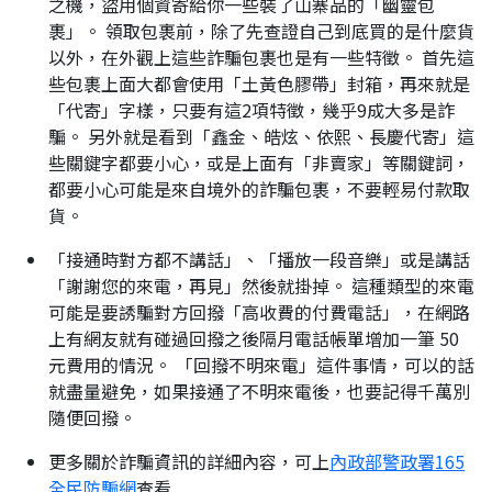
之機，盜用個資寄給你一些裝了山寨品的「幽靈包
裹」。 領取包裹前，除了先查證自己到底買的是什麼貨
以外，在外觀上這些詐騙包裹也是有一些特徵。 首先這
些包裹上面大都會使用「土黃色膠帶」封箱，再來就是
「代寄」字樣，只要有這2項特徵，幾乎9成大多是詐
騙。 另外就是看到「鑫金、皓炫、依熙、長慶代寄」這
些關鍵字都要小心，或是上面有「非賣家」等關鍵詞，
都要小心可能是來自境外的詐騙包裹，不要輕易付款取
貨。
「接通時對方都不講話」、「播放一段音樂」或是講話
「謝謝您的來電，再見」然後就掛掉。 這種類型的來電
可能是要誘騙對方回撥「高收費的付費電話」，在網路
上有網友就有碰過回撥之後隔月電話帳單增加一筆 50
元費用的情況。 「回撥不明來電」這件事情，可以的話
就盡量避免，如果接通了不明來電後，也要記得千萬別
隨便回撥。
更多關於詐騙資訊的詳細內容，可上
內政部警政署165
全民防騙網
查看