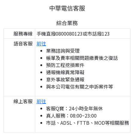
中華電信客服
綜合業務
服務專線
手機直撥0800080123或市話撥123
語音客服
前往
業務諮詢與受理
帳單及費率相關問題繳費後之復話
預防工程挖損案件
通報機線異常障礙
意外事故緊急通報
與本公司電信有關之申訴案件等
線上客服
前往
客服Q寶：24小時全年無休
真人服務：08:00~23:00
市話、ADSL、FTTB、MOD等相關服務