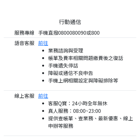
行動通信
服務專線
手機直撥0800080090或800
語音客服
前往
業務諮詢與受理
帳單及費率相關問題繳費後之復話
手機遺失停話
障礙或通信不良申告
手機上網相關設定與障礙排除等
線上客服
前往
客服Q寶：24小時全年無休
真人服務：08:00~23:00
提供查帳單、查業務、最新優惠、線上
申辦等服務