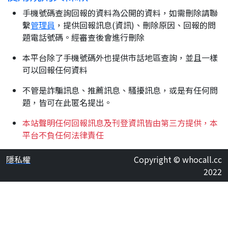
手機號碼查詢回報的資料為公開的資料，如需刪除請聯
繫
管理員
，提供回報訊息(資訊)、刪除原因、回報的問
題電話號碼。經審查後會進行刪除
本平台除了手機號碼外也提供市話地區查詢，並且一樣
可以回報任何資料
不管是詐騙訊息、推薦訊息、騷擾訊息，或是有任何問
題，皆可在此匿名提出。
本站聲明任何回報訊息及刊登資訊皆由第三方提供，本
平台不負任何法律責任
隱私權
Copyright © whocall.cc
2022