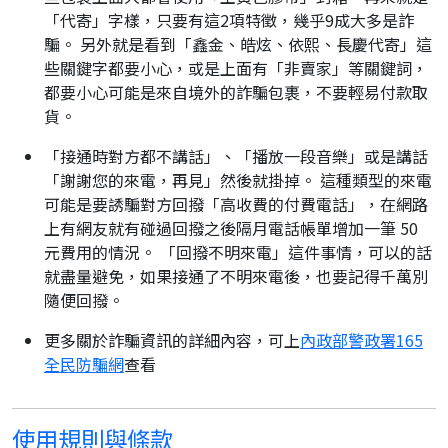
「代寄」字樣，只要有這2項特徵，幾乎9成大多是詐
騙。 另外就是看到「鑫金、皓炫、依熙、長慶代寄」這
些關鍵字都要小心，或是上面有「非賣家」等關鍵詞，
都要小心可能是來自境外的詐騙包裹，不要輕易付款取
貨。
「接通時對方都不講話」、「播放一段音樂」或是講話
「謝謝您的來電，再見」然後就掛掉。 這種類型的來電
可能是要誘騙對方回撥「高收費的付費電話」，在網路
上有網友就有碰過回撥之後隔月電話帳單增加一筆 50
元費用的情況。 「回撥不明來電」這件事情，可以的話
就盡量避免，如果接通了不明來電後，也要記得千萬別
隨便回撥。
更多關於詐騙資訊的詳細內容，可上
內政部警政署165
全民防騙網
查看
使用規則與條款