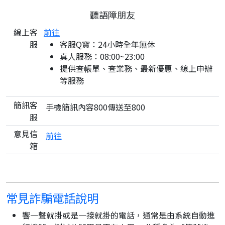
聽語障朋友
線上客
前往
服
客服Q寶：24小時全年無休
真人服務：08:00~23:00
提供查帳單、查業務、最新優惠、線上申辦
等服務
簡訊客
手機簡訊內容800傳送至800
服
意見信
前往
箱
常見詐騙電話說明
響一聲就掛或是一接就掛的電話，通常是由系統自動進