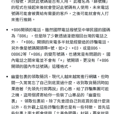
行撥號，測試此號碼是否有人用。 此種名為「篩號機」
的程式在接起來後就會登記此號碼有人使用，未來電話
號碼可能會被賣給有需要的客戶，之後可能就會有人打
來進行推銷。
+886開頭的電話，雖然國際電話撥號至中華民國的國碼
為「886」，但是除了少數透過漫遊撥回台灣的電話之
外，「+886」開頭的來電多半就是經變造的詐騙電話。
另外像是號碼開頭帶+號，如+2、+03，或是886、
08862等「+886」的變形號碼，也通常是有問題的。 國
內電話之間來電並不會有「+」號開頭，更沒有「+886
開頭的國內市話號碼」這種格式。
幽靈包裹的領取簡訊，現代人越來越常進行網購，但時
間一久常常忘了自己到底買過什麼，收到取貨簡訊時如
果抱著「先領先付款再說」的心態，給了詐騙集團可趁
之機，盜用個資寄給你一些裝了山寨品的「幽靈包
裹」。 領取包裹前，除了先查證自己到底買的是什麼貨
以外，在外觀上這些詐騙包裹也是有一些特徵。 首先這
些包裹上面大都會使用「土黃色膠帶」封箱，再來就是