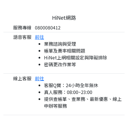
HiNet網路
服務專線
0800080412
語音客服
前往
業務諮詢與受理
帳單及費率相關問題
HiNet上網相關設定與障礙排除
密碼更改作業等
線上客服
前往
客服Q寶：24小時全年無休
真人服務：08:00~23:00
提供查帳單、查業務、最新優惠、線上
申辦等服務