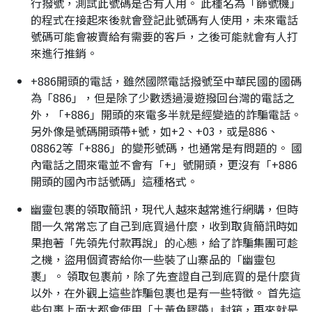
行撥號，測試此號碼是否有人用。 此種名為「篩號機」
的程式在接起來後就會登記此號碼有人使用，未來電話
號碼可能會被賣給有需要的客戶，之後可能就會有人打
來進行推銷。
+886開頭的電話，雖然國際電話撥號至中華民國的國碼
為「886」，但是除了少數透過漫遊撥回台灣的電話之
外，「+886」開頭的來電多半就是經變造的詐騙電話。
另外像是號碼開頭帶+號，如+2、+03，或是886、
08862等「+886」的變形號碼，也通常是有問題的。 國
內電話之間來電並不會有「+」號開頭，更沒有「+886
開頭的國內市話號碼」這種格式。
幽靈包裹的領取簡訊，現代人越來越常進行網購，但時
間一久常常忘了自己到底買過什麼，收到取貨簡訊時如
果抱著「先領先付款再說」的心態，給了詐騙集團可趁
之機，盜用個資寄給你一些裝了山寨品的「幽靈包
裹」。 領取包裹前，除了先查證自己到底買的是什麼貨
以外，在外觀上這些詐騙包裹也是有一些特徵。 首先這
些包裹上面大都會使用「土黃色膠帶」封箱，再來就是