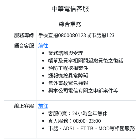
中華電信客服
綜合業務
服務專線
手機直撥0800080123或市話撥123
語音客服
前往
業務諮詢與受理
帳單及費率相關問題繳費後之復話
預防工程挖損案件
通報機線異常障礙
意外事故緊急通報
與本公司電信有關之申訴案件等
線上客服
前往
客服Q寶：24小時全年無休
真人服務：08:00~23:00
市話、ADSL、FTTB、MOD等相關服務