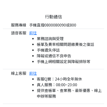
行動通信
服務專線
手機直撥0800080090或800
語音客服
前往
業務諮詢與受理
帳單及費率相關問題繳費後之復話
手機遺失停話
障礙或通信不良申告
手機上網相關設定與障礙排除等
線上客服
前往
客服Q寶：24小時全年無休
真人服務：08:00~23:00
提供查帳單、查業務、最新優惠、線上
申辦等服務