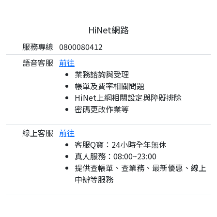
HiNet網路
服務專線
0800080412
語音客服
前往
業務諮詢與受理
帳單及費率相關問題
HiNet上網相關設定與障礙排除
密碼更改作業等
線上客服
前往
客服Q寶：24小時全年無休
真人服務：08:00~23:00
提供查帳單、查業務、最新優惠、線上
申辦等服務