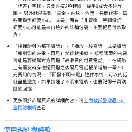
「代寄」字樣，只要有這2項特徵，幾乎9成大多是詐
騙。 另外就是看到「鑫金、皓炫、依熙、長慶代寄」這
些關鍵字都要小心，或是上面有「非賣家」等關鍵詞，
都要小心可能是來自境外的詐騙包裹，不要輕易付款取
貨。
「接通時對方都不講話」、「播放一段音樂」或是講話
「謝謝您的來電，再見」然後就掛掉。 這種類型的來電
可能是要誘騙對方回撥「高收費的付費電話」，在網路
上有網友就有碰過回撥之後隔月電話帳單增加一筆 50
元費用的情況。 「回撥不明來電」這件事情，可以的話
就盡量避免，如果接通了不明來電後，也要記得千萬別
隨便回撥。
更多關於詐騙資訊的詳細內容，可上
內政部警政署165
全民防騙網
查看
使用規則與條款