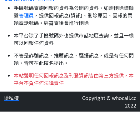
手機號碼查詢回報的資料為公開的資料，如需刪除請聯
繫
管理員
，提供回報訊息(資訊)、刪除原因、回報的問
題電話號碼。經審查後會進行刪除
本平台除了手機號碼外也提供市話地區查詢，並且一樣
可以回報任何資料
不管是詐騙訊息、推薦訊息、騷擾訊息，或是有任何問
題，皆可在此匿名提出。
本站聲明任何回報訊息及刊登資訊皆由第三方提供，本
平台不負任何法律責任
隱私權
Copyright © whocall.cc
2022