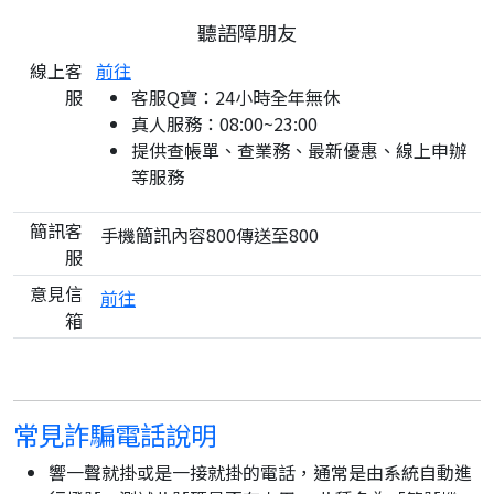
聽語障朋友
線上客
前往
服
客服Q寶：24小時全年無休
真人服務：08:00~23:00
提供查帳單、查業務、最新優惠、線上申辦
等服務
簡訊客
手機簡訊內容800傳送至800
服
意見信
前往
箱
常見詐騙電話說明
響一聲就掛或是一接就掛的電話，通常是由系統自動進