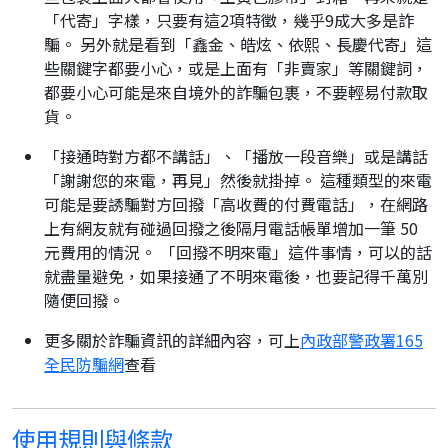
「代寄」字樣，只要有這2項特徵，幾乎9成大多是詐
騙。 另外就是看到「鑫金、皓炫、依熙、長慶代寄」這
些關鍵字都要小心，或是上面有「非賣家」等關鍵詞，
都要小心可能是來自境外的詐騙包裹，不要輕易付款取
貨。
「接通時對方都不講話」、「播放一段音樂」或是講話
「謝謝您的來電，再見」然後就掛掉。 這種類型的來電
可能是要誘騙對方回撥「高收費的付費電話」，在網路
上有網友就有碰過回撥之後隔月電話帳單增加一筆 50
元費用的情況。 「回撥不明來電」這件事情，可以的話
就盡量避免，如果接通了不明來電後，也要記得千萬別
隨便回撥。
更多關於詐騙資訊的詳細內容，可上
內政部警政署165
全民防騙網
查看
使用規則與條款