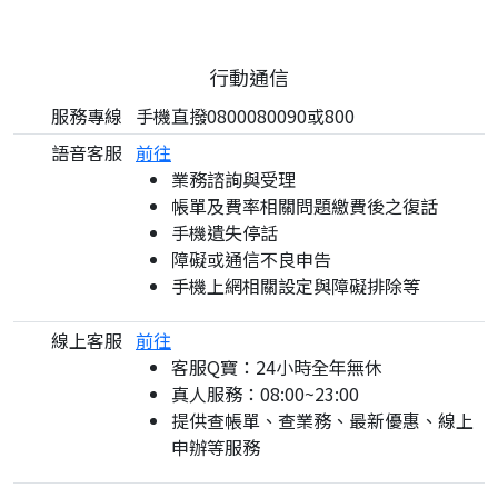
行動通信
服務專線
手機直撥0800080090或800
語音客服
前往
業務諮詢與受理
帳單及費率相關問題繳費後之復話
手機遺失停話
障礙或通信不良申告
手機上網相關設定與障礙排除等
線上客服
前往
客服Q寶：24小時全年無休
真人服務：08:00~23:00
提供查帳單、查業務、最新優惠、線上
申辦等服務