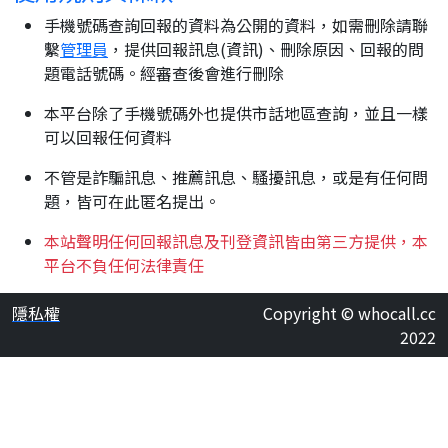
手機號碼查詢回報的資料為公開的資料，如需刪除請聯
繫
管理員
，提供回報訊息(資訊)、刪除原因、回報的問
題電話號碼。經審查後會進行刪除
本平台除了手機號碼外也提供市話地區查詢，並且一樣
可以回報任何資料
不管是詐騙訊息、推薦訊息、騷擾訊息，或是有任何問
題，皆可在此匿名提出。
本站聲明任何回報訊息及刊登資訊皆由第三方提供，本
平台不負任何法律責任
隱私權
Copyright © whocall.cc
2022