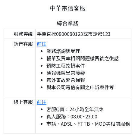
中華電信客服
綜合業務
服務專線
手機直撥0800080123或市話撥123
語音客服
前往
業務諮詢與受理
帳單及費率相關問題繳費後之復話
預防工程挖損案件
通報機線異常障礙
意外事故緊急通報
與本公司電信有關之申訴案件等
線上客服
前往
客服Q寶：24小時全年無休
真人服務：08:00~23:00
市話、ADSL、FTTB、MOD等相關服務