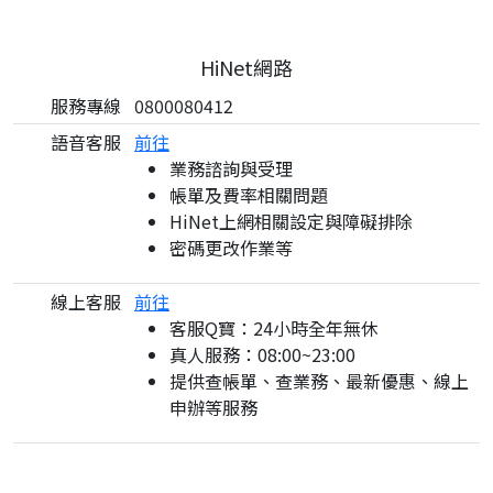
HiNet網路
服務專線
0800080412
語音客服
前往
業務諮詢與受理
帳單及費率相關問題
HiNet上網相關設定與障礙排除
密碼更改作業等
線上客服
前往
客服Q寶：24小時全年無休
真人服務：08:00~23:00
提供查帳單、查業務、最新優惠、線上
申辦等服務