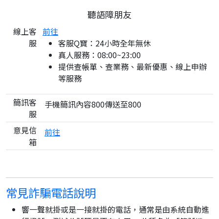
聽語障朋友
線上客
前往
服
客服Q寶：24小時全年無休
真人服務：08:00~23:00
提供查帳單、查業務、最新優惠、線上申辦
等服務
簡訊客
手機簡訊內容800傳送至800
服
意見信
前往
箱
常見詐騙電話說明
響一聲就掛或是一接就掛的電話，通常是由系統自動進