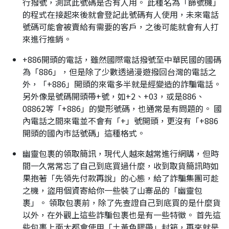
行撥號，測試此號碼是否有人用。 此種名為「篩號機」
的程式在接起來後就會登記此號碼有人使用，未來電話
號碼可能會被賣給有需要的客戶，之後可能就會有人打
來進行推銷。
+886開頭的電話，雖然國際電話撥號至中華民國的國碼
為「886」，但是除了少數透過漫遊撥回台灣的電話之
外，「+886」開頭的來電多半就是經變造的詐騙電話。
另外像是號碼開頭帶+號，如+2、+03，或是886、
08862等「+886」的變形號碼，也通常是有問題的。 國
內電話之間來電並不會有「+」號開頭，更沒有「+886
開頭的國內市話號碼」這種格式。
幽靈包裹的領取簡訊，現代人越來越常進行網購，但時
間一久常常忘了自己到底買過什麼，收到取貨簡訊時如
果抱著「先領先付款再說」的心態，給了詐騙集團可趁
之機，盜用個資寄給你一些裝了山寨品的「幽靈包
裹」。 領取包裹前，除了先查證自己到底買的是什麼貨
以外，在外觀上這些詐騙包裹也是有一些特徵。 首先這
些包裹上面大都會使用「土黃色膠帶」封箱，再來就是