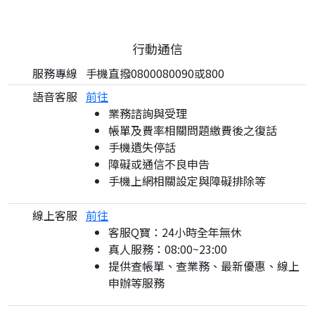
行動通信
服務專線
手機直撥0800080090或800
語音客服
前往
業務諮詢與受理
帳單及費率相關問題繳費後之復話
手機遺失停話
障礙或通信不良申告
手機上網相關設定與障礙排除等
線上客服
前往
客服Q寶：24小時全年無休
真人服務：08:00~23:00
提供查帳單、查業務、最新優惠、線上
申辦等服務