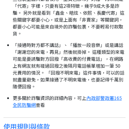
「代寄」字樣，只要有這2項特徵，幾乎9成大多是詐
騙。 另外就是看到「鑫金、皓炫、依熙、長慶代寄」這
些關鍵字都要小心，或是上面有「非賣家」等關鍵詞，
都要小心可能是來自境外的詐騙包裹，不要輕易付款取
貨。
「接通時對方都不講話」、「播放一段音樂」或是講話
「謝謝您的來電，再見」然後就掛掉。 這種類型的來電
可能是要誘騙對方回撥「高收費的付費電話」，在網路
上有網友就有碰過回撥之後隔月電話帳單增加一筆 50
元費用的情況。 「回撥不明來電」這件事情，可以的話
就盡量避免，如果接通了不明來電後，也要記得千萬別
隨便回撥。
更多關於詐騙資訊的詳細內容，可上
內政部警政署165
全民防騙網
查看
使用規則與條款