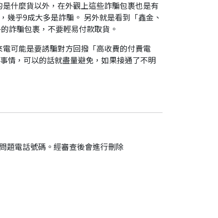
的是什麼貨以外，在外觀上這些詐騙包裹也是有
，幾乎9成大多是詐騙。 另外就是看到「鑫金、
外的詐騙包裹，不要輕易付款取貨。
來電可能是要誘騙對方回撥「高收費的付費電
件事情，可以的話就盡量避免，如果接通了不明
的問題電話號碼。經審查後會進行刪除