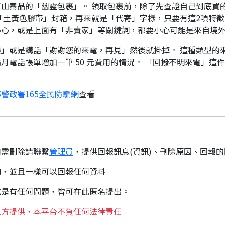
山寨品的「幽靈包裹」。 領取包裹前，除了先查證自己到底買
「土黃色膠帶」封箱，再來就是「代寄」字樣，只要有這2項特徵
小心，或是上面有「非賣家」等關鍵詞，都要小心可能是來自境
」或是講話「謝謝您的來電，再見」然後就掛掉。 這種類型的
月電話帳單增加一筆 50 元費用的情況。 「回撥不明來電」這
警政署165全民防騙網
查看
如需刪除請聯繫
管理員
，提供回報訊息(資訊)、刪除原因、回報
詢，並且一樣可以回報任何資料
或是有任何問題，皆可在此匿名提出。
三方提供，本平台不負任何法律責任