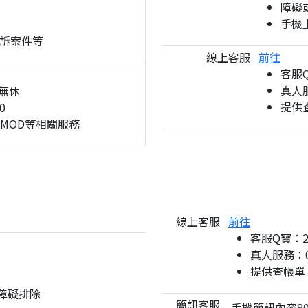
障礙
手機
訴案件等
線上客服
前往
客服
真人服
無休
提供
0
、MOD等相關服務
線上客服
前往
客服Q寶：
真人服務：08
提供查帳單
與障礙排除
簡訊客服
手機簡訊內容80