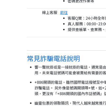
密碼更改作業等
線上客服
前往
客服Q寶：24小時全年
真人服務：08:00~23:0
提供查帳單、查業務、
常見詐騙電話說明
響一聲就掛或是一接就掛的電話，通常是由
用，未來電話號碼可能會被賣給有需要的
+886開頭的電話，雖然國際電話撥號至中
詐騙電話。 另外像是號碼開頭帶+號，如+2
頭，更沒有「+886開頭的國內市話號碼」
幽靈包裹的領取簡訊，現代人越來越常進