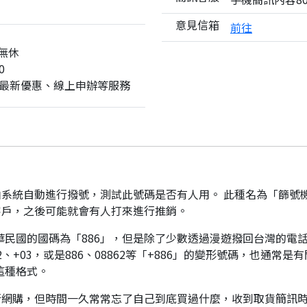
意見信箱
前往
無休
0
最新優惠、線上申辦等服務
系統自動進行撥號，測試此號碼是否有人用。 此種名為「篩號
客戶，之後可能就會有人打來進行推銷。
華民國的國碼為「886」，但是除了少數透過漫遊撥回台灣的電話
、+03，或是886、08862等「+886」的變形號碼，也通常
這種格式。
行網購，但時間一久常常忘了自己到底買過什麼，收到取貨簡訊