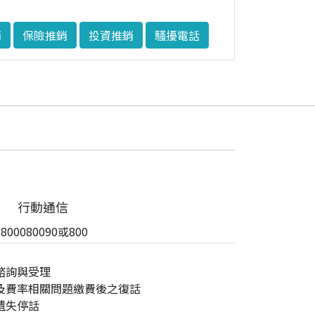
銷
保險推銷
投資推銷
騷擾電話
行動通信
00080090或800
諮詢與受理
及費率相關問題繳費後之復話
遺失停話