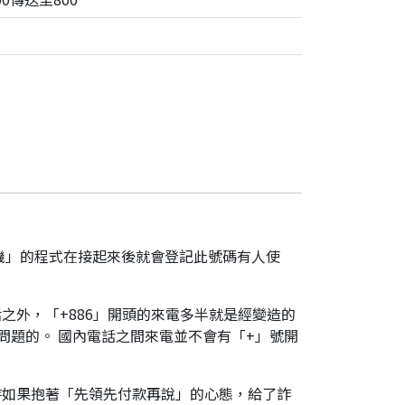
機」的程式在接起來後就會登記此號碼有人使
之外，「+886」開頭的來電多半就是經變造的
是有問題的。 國內電話之間來電並不會有「+」號開
時如果抱著「先領先付款再說」的心態，給了詐