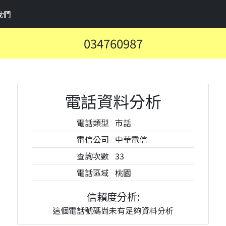
我們
034760987
電話資料分析
電話類型
市話
電信公司
中華電信
查詢次數
33
電話區域
桃園
信賴度分析:
這個電話號碼尚未有足夠資料分析