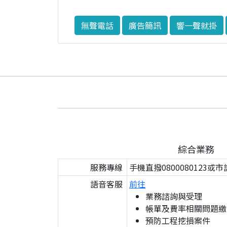
無聲電話
廣告簡訊
響一聲就掛
綜合業務
服務專線
手機直撥0800080123或市
語音客服
前往
業務諮詢與受理
帳單及費率相關問題繳
預防工程挖損案件