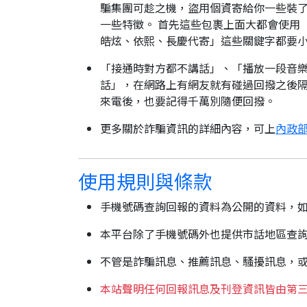
騙集團可趁之機，盜用個資寄給你一些裝了
一些特徵。 首先這些包裹上面大都會使用
皓炫、依熙、長慶代寄」這些關鍵字都要
「接通時對方都不講話」、「播放一段音樂
話」，在網路上有網友就有碰過回撥之後隔
來電後，也要記得千萬別隨便回撥。
更多關於詐騙資訊的詳細內容，可上
內政部
使用規則與條款
手機號碼查詢回報的資料為公開的資料，
本平台除了手機號碼外也提供市話地區查
不管是詐騙訊息、推薦訊息、騷擾訊息，
本站聲明任何回報訊息及刊登資訊皆由第