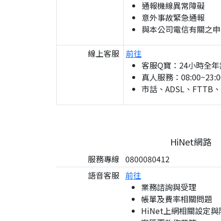
通報機線異常障礙
意外事故緊急通報
與本公司電信有關之申
線上客服
前往
客服Q寶：24小時全年
真人服務：08:00~23:0
市話、ADSL、FTTB
HiNet網路
服務專線
0800080412
語音客服
前往
業務諮詢與受理
帳單及費率相關問題
HiNet上網相關設定