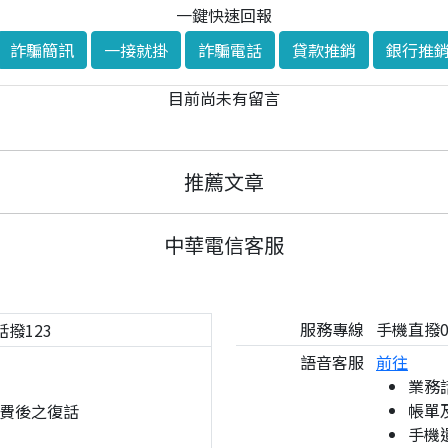
一鍵快速回報
詐騙簡訊
一接就掛
詐騙電話
貸款推銷
銀行推
目前尚未有留言
推薦文章
中華電信客服
服務專線
手機直撥08
話撥123
語音客服
前往
業務
帳單
費後之復話
手機