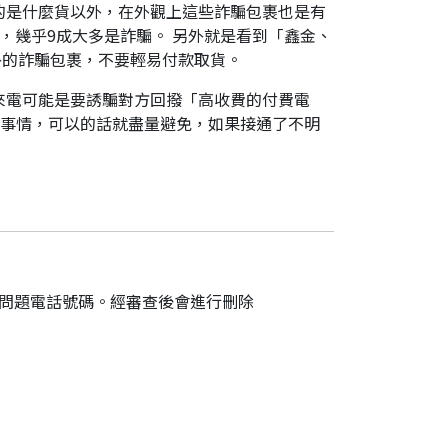
的是什麼貨以外，在外觀上這些詐騙包裹也是有
，幾乎9成大多是詐騙。 另外就是看到「鑫金、
外的詐騙包裹，不要輕易付款取貨。
來電可能是要誘騙對方回撥「高收費的付費電
件事情，可以的話就盡量避免，如果接通了不明
的問題電話號碼。經審查後會進行刪除