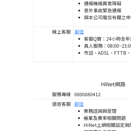
通報機線異常障礙
意外事故緊急通報
與本公司電信有關之申
線上客服
前往
客服Q寶：24小時全年
真人服務：08:00~23:0
市話、ADSL、FTTB
HiNet網路
服務專線
0800080412
語音客服
前往
業務諮詢與受理
帳單及費率相關問題
HiNet上網相關設定