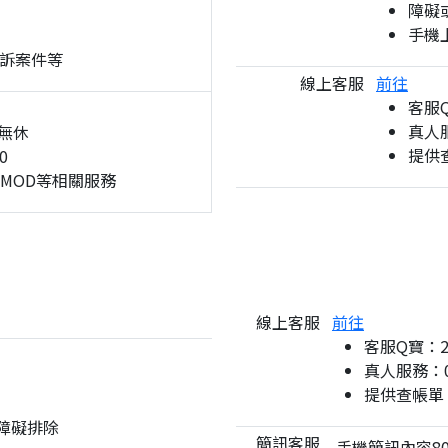
障礙
手機
訴案件等
線上客服
前往
客服
真人服
無休
提供
0
、MOD等相關服務
線上客服
前往
客服Q寶：
真人服務：08
提供查帳單
與障礙排除
簡訊客服
手機簡訊內容80