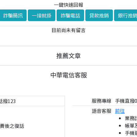
一鍵快速回報
詐騙簡訊
一接就掛
詐騙電話
貸款推銷
銀行推
目前尚未有留言
推薦文章
中華電信客服
服務專線
手機直撥08
話撥123
語音客服
前往
業務
帳單
費後之復話
手機