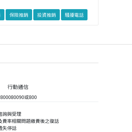
銷
保險推銷
投資推銷
騷擾電話
行動通信
00080090或800
諮詢與受理
及費率相關問題繳費後之復話
遺失停話