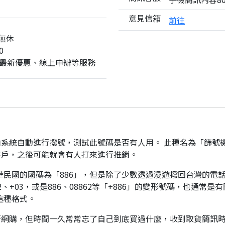
意見信箱
前往
無休
0
最新優惠、線上申辦等服務
系統自動進行撥號，測試此號碼是否有人用。 此種名為「篩號
客戶，之後可能就會有人打來進行推銷。
華民國的國碼為「886」，但是除了少數透過漫遊撥回台灣的電話
、+03，或是886、08862等「+886」的變形號碼，也通常
這種格式。
行網購，但時間一久常常忘了自己到底買過什麼，收到取貨簡訊