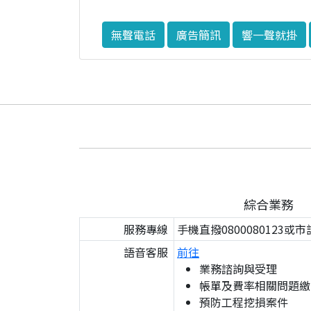
無聲電話
廣告簡訊
響一聲就掛
綜合業務
服務專線
手機直撥0800080123或市
語音客服
前往
業務諮詢與受理
帳單及費率相關問題繳
預防工程挖損案件