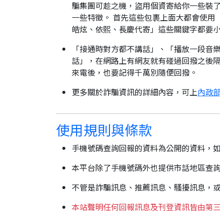
騙集團可趁之機，盜用個資寄給你一些裝了
一些特徵。 首先這些包裹上面大都會使用
皓炫、依熙、長慶代寄」這些關鍵字都要
「接通時對方都不講話」、「播放一段音樂
話」，在網路上有網友就有碰過回撥之後隔
來電後，也要記得千萬別隨便回撥。
更多關於詐騙資訊的詳細內容，可上
內政部
使用規則與條款
手機號碼查詢回報的資料為公開的資料，
本平台除了手機號碼外也提供市話地區查
不管是詐騙訊息、推薦訊息、騷擾訊息，
本站聲明任何回報訊息及刊登資訊皆由第