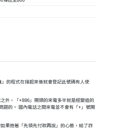
機」的程式在接起來後就會登記此號碼有人使
之外，「+886」開頭的來電多半就是經變造的
是有問題的。 國內電話之間來電並不會有「+」號開
時如果抱著「先領先付款再說」的心態，給了詐