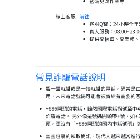
密碼更改作業等
線上客服
前往
客服Q寶：24小時全年
真人服務：08:00~23:0
提供查帳單、查業務、
常見詐騙電話說明
響一聲就掛或是一接就掛的電話，通常是由
用，未來電話號碼可能會被賣給有需要的
+886開頭的電話，雖然國際電話撥號至中
詐騙電話。 另外像是號碼開頭帶+號，如+2
頭，更沒有「+886開頭的國內市話號碼」
幽靈包裹的領取簡訊，現代人越來越常進