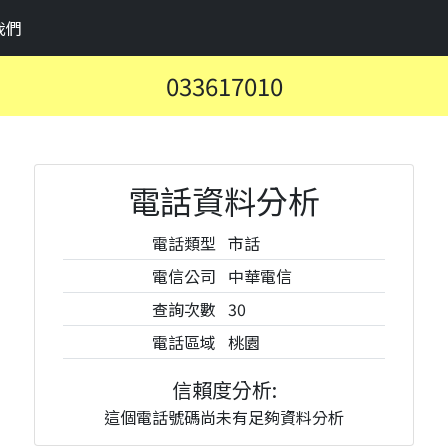
我們
033617010
電話資料分析
電話類型
市話
電信公司
中華電信
查詢次數
30
電話區域
桃園
信賴度分析:
這個電話號碼尚未有足夠資料分析