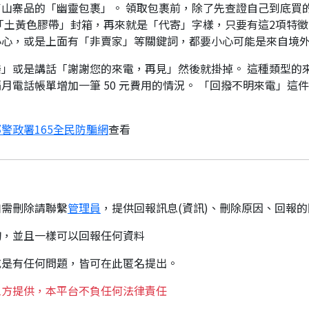
山寨品的「幽靈包裹」。 領取包裹前，除了先查證自己到底買
「土黃色膠帶」封箱，再來就是「代寄」字樣，只要有這2項特徵
小心，或是上面有「非賣家」等關鍵詞，都要小心可能是來自境
」或是講話「謝謝您的來電，再見」然後就掛掉。 這種類型的
月電話帳單增加一筆 50 元費用的情況。 「回撥不明來電」這
警政署165全民防騙網
查看
如需刪除請聯繫
管理員
，提供回報訊息(資訊)、刪除原因、回報
詢，並且一樣可以回報任何資料
或是有任何問題，皆可在此匿名提出。
三方提供，本平台不負任何法律責任