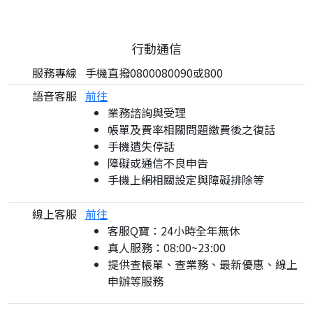
行動通信
服務專線
手機直撥0800080090或800
語音客服
前往
業務諮詢與受理
帳單及費率相關問題繳費後之復話
手機遺失停話
障礙或通信不良申告
手機上網相關設定與障礙排除等
線上客服
前往
客服Q寶：24小時全年無休
真人服務：08:00~23:00
提供查帳單、查業務、最新優惠、線上
申辦等服務