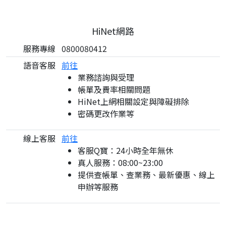
HiNet網路
服務專線
0800080412
語音客服
前往
業務諮詢與受理
帳單及費率相關問題
HiNet上網相關設定與障礙排除
密碼更改作業等
線上客服
前往
客服Q寶：24小時全年無休
真人服務：08:00~23:00
提供查帳單、查業務、最新優惠、線上
申辦等服務