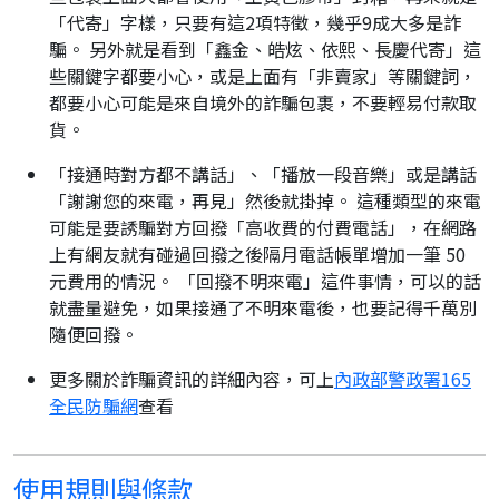
「代寄」字樣，只要有這2項特徵，幾乎9成大多是詐
騙。 另外就是看到「鑫金、皓炫、依熙、長慶代寄」這
些關鍵字都要小心，或是上面有「非賣家」等關鍵詞，
都要小心可能是來自境外的詐騙包裹，不要輕易付款取
貨。
「接通時對方都不講話」、「播放一段音樂」或是講話
「謝謝您的來電，再見」然後就掛掉。 這種類型的來電
可能是要誘騙對方回撥「高收費的付費電話」，在網路
上有網友就有碰過回撥之後隔月電話帳單增加一筆 50
元費用的情況。 「回撥不明來電」這件事情，可以的話
就盡量避免，如果接通了不明來電後，也要記得千萬別
隨便回撥。
更多關於詐騙資訊的詳細內容，可上
內政部警政署165
全民防騙網
查看
使用規則與條款