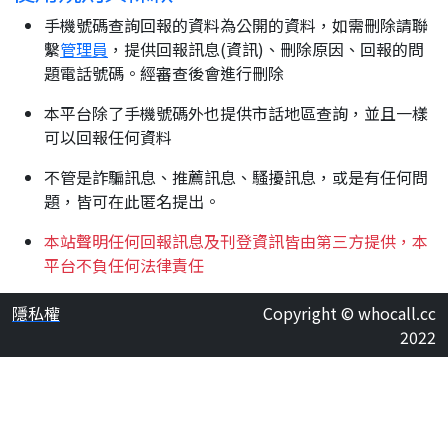
手機號碼查詢回報的資料為公開的資料，如需刪除請聯
繫
管理員
，提供回報訊息(資訊)、刪除原因、回報的問
題電話號碼。經審查後會進行刪除
本平台除了手機號碼外也提供市話地區查詢，並且一樣
可以回報任何資料
不管是詐騙訊息、推薦訊息、騷擾訊息，或是有任何問
題，皆可在此匿名提出。
本站聲明任何回報訊息及刊登資訊皆由第三方提供，本
平台不負任何法律責任
隱私權
Copyright © whocall.cc
2022