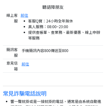
聽語障朋友
線上客
前往
服
客服Q寶：24小時全年無休
真人服務：08:00~23:00
提供查帳單、查業務、最新優惠、線上申辦
等服務
簡訊客
手機簡訊內容800傳送至800
服
意見信
前往
箱
常見詐騙電話說明
響一聲就掛或是一接就掛的電話，通常是由系統自動進