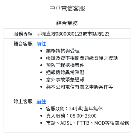
中華電信客服
綜合業務
服務專線
手機直撥0800080123或市話撥123
語音客服
前往
業務諮詢與受理
帳單及費率相關問題繳費後之復話
預防工程挖損案件
通報機線異常障礙
意外事故緊急通報
與本公司電信有關之申訴案件等
線上客服
前往
客服Q寶：24小時全年無休
真人服務：08:00~23:00
市話、ADSL、FTTB、MOD等相關服務