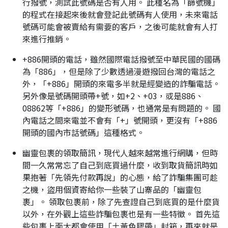
行撥號，測試此號碼是否有人用。 此種名為「篩號機」
的程式在接起來後就會登記此號碼有人使用，未來電話
號碼可能會被賣給有需要的客戶，之後可能就會有人打
來進行推銷。
+886開頭的電話，雖然國際電話撥號至中華民國的國碼
為「886」，但是除了少數透過漫遊撥回台灣的電話之
外，「+886」開頭的來電多半就是經變造的詐騙電話。
另外像是號碼開頭帶+號，如+2、+03，或是886、
08862等「+886」的變形號碼，也通常是有問題的。 國
內電話之間來電並不會有「+」號開頭，更沒有「+886
開頭的國內市話號碼」這種格式。
幽靈包裹的領取簡訊，現代人越來越常進行網購，但時
間一久常常忘了自己到底買過什麼，收到取貨簡訊時如
果抱著「先領先付款再說」的心態，給了詐騙集團可趁
之機，盜用個資寄給你一些裝了山寨品的「幽靈包
裹」。 領取包裹前，除了先查證自己到底買的是什麼貨
以外，在外觀上這些詐騙包裹也是有一些特徵。 首先這
些包裹上面大都會使用「土黃色膠帶」封箱，再來就是