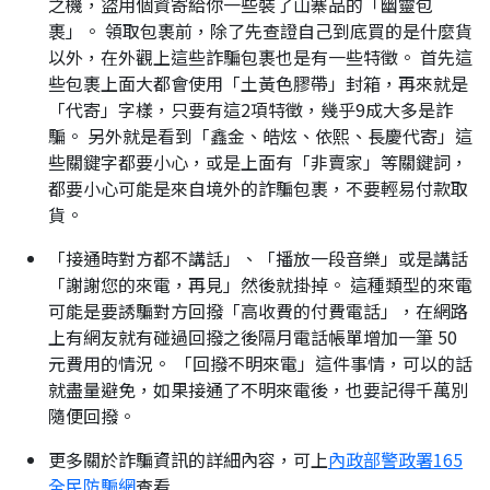
之機，盜用個資寄給你一些裝了山寨品的「幽靈包
裹」。 領取包裹前，除了先查證自己到底買的是什麼貨
以外，在外觀上這些詐騙包裹也是有一些特徵。 首先這
些包裹上面大都會使用「土黃色膠帶」封箱，再來就是
「代寄」字樣，只要有這2項特徵，幾乎9成大多是詐
騙。 另外就是看到「鑫金、皓炫、依熙、長慶代寄」這
些關鍵字都要小心，或是上面有「非賣家」等關鍵詞，
都要小心可能是來自境外的詐騙包裹，不要輕易付款取
貨。
「接通時對方都不講話」、「播放一段音樂」或是講話
「謝謝您的來電，再見」然後就掛掉。 這種類型的來電
可能是要誘騙對方回撥「高收費的付費電話」，在網路
上有網友就有碰過回撥之後隔月電話帳單增加一筆 50
元費用的情況。 「回撥不明來電」這件事情，可以的話
就盡量避免，如果接通了不明來電後，也要記得千萬別
隨便回撥。
更多關於詐騙資訊的詳細內容，可上
內政部警政署165
全民防騙網
查看