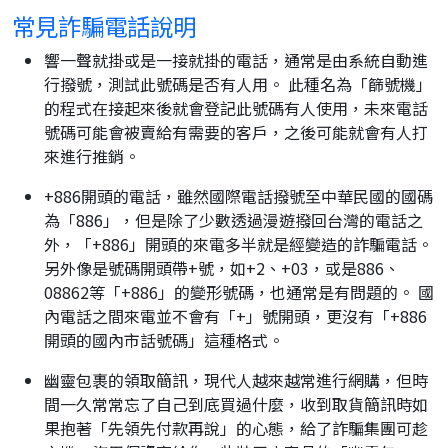
常見詐騙電話說明
響一聲就掛或是一接就掛的電話，通常是由系統自動進
行撥號，測試此號碼是否有人用。 此種名為「篩號機」
的程式在接起來後就會登記此號碼有人使用，未來電話
號碼可能會被賣給有需要的客戶，之後可能就會有人打
來進行推銷。
+886開頭的電話，雖然國際電話撥號至中華民國的國碼
為「886」，但是除了少數透過漫遊撥回台灣的電話之
外，「+886」開頭的來電多半就是經變造的詐騙電話。
另外像是號碼開頭帶+號，如+2、+03，或是886、
08862等「+886」的變形號碼，也通常是有問題的。 國
內電話之間來電並不會有「+」號開頭，更沒有「+886
開頭的國內市話號碼」這種格式。
幽靈包裹的領取簡訊，現代人越來越常進行網購，但時
間一久常常忘了自己到底買過什麼，收到取貨簡訊時如
果抱著「先領先付款再說」的心態，給了詐騙集團可趁