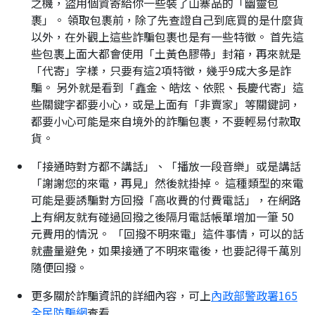
之機，盜用個資寄給你一些裝了山寨品的「幽靈包
裹」。 領取包裹前，除了先查證自己到底買的是什麼貨
以外，在外觀上這些詐騙包裹也是有一些特徵。 首先這
些包裹上面大都會使用「土黃色膠帶」封箱，再來就是
「代寄」字樣，只要有這2項特徵，幾乎9成大多是詐
騙。 另外就是看到「鑫金、皓炫、依熙、長慶代寄」這
些關鍵字都要小心，或是上面有「非賣家」等關鍵詞，
都要小心可能是來自境外的詐騙包裹，不要輕易付款取
貨。
「接通時對方都不講話」、「播放一段音樂」或是講話
「謝謝您的來電，再見」然後就掛掉。 這種類型的來電
可能是要誘騙對方回撥「高收費的付費電話」，在網路
上有網友就有碰過回撥之後隔月電話帳單增加一筆 50
元費用的情況。 「回撥不明來電」這件事情，可以的話
就盡量避免，如果接通了不明來電後，也要記得千萬別
隨便回撥。
更多關於詐騙資訊的詳細內容，可上
內政部警政署165
全民防騙網
查看