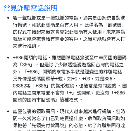
常見詐騙電話說明
響一聲就掛或是一接就掛的電話，通常是由系統自動進
行撥號，測試此號碼是否有人用。 此種名為「篩號機」
的程式在接起來後就會登記此號碼有人使用，未來電話
號碼可能會被賣給有需要的客戶，之後可能就會有人打
來進行推銷。
+886開頭的電話，雖然國際電話撥號至中華民國的國碼
為「886」，但是除了少數透過漫遊撥回台灣的電話之
外，「+886」開頭的來電多半就是經變造的詐騙電話。
另外像是號碼開頭帶+號，如+2、+03，或是886、
08862等「+886」的變形號碼，也通常是有問題的。 國
內電話之間來電並不會有「+」號開頭，更沒有「+886
開頭的國內市話號碼」這種格式。
幽靈包裹的領取簡訊，現代人越來越常進行網購，但時
間一久常常忘了自己到底買過什麼，收到取貨簡訊時如
果抱著「先領先付款再說」的心態，給了詐騙集團可趁