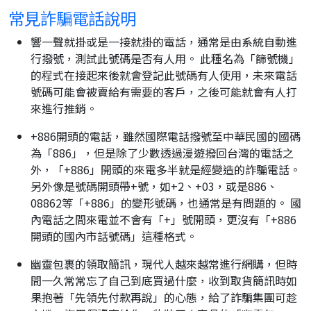
常見詐騙電話說明
響一聲就掛或是一接就掛的電話，通常是由系統自動進
行撥號，測試此號碼是否有人用。 此種名為「篩號機」
的程式在接起來後就會登記此號碼有人使用，未來電話
號碼可能會被賣給有需要的客戶，之後可能就會有人打
來進行推銷。
+886開頭的電話，雖然國際電話撥號至中華民國的國碼
為「886」，但是除了少數透過漫遊撥回台灣的電話之
外，「+886」開頭的來電多半就是經變造的詐騙電話。
另外像是號碼開頭帶+號，如+2、+03，或是886、
08862等「+886」的變形號碼，也通常是有問題的。 國
內電話之間來電並不會有「+」號開頭，更沒有「+886
開頭的國內市話號碼」這種格式。
幽靈包裹的領取簡訊，現代人越來越常進行網購，但時
間一久常常忘了自己到底買過什麼，收到取貨簡訊時如
果抱著「先領先付款再說」的心態，給了詐騙集團可趁