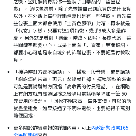
之機，盜用個資寄給你一些裝了山寨品的「幽靈包
裹」。 領取包裹前，除了先查證自己到底買的是什麼貨
以外，在外觀上這些詐騙包裹也是有一些特徵。 首先這
些包裹上面大都會使用「土黃色膠帶」封箱，再來就是
「代寄」字樣，只要有這2項特徵，幾乎9成大多是詐
騙。 另外就是看到「鑫金、皓炫、依熙、長慶代寄」這
些關鍵字都要小心，或是上面有「非賣家」等關鍵詞，
都要小心可能是來自境外的詐騙包裹，不要輕易付款取
貨。
「接通時對方都不講話」、「播放一段音樂」或是講話
「謝謝您的來電，再見」然後就掛掉。 這種類型的來電
可能是要誘騙對方回撥「高收費的付費電話」，在網路
上有網友就有碰過回撥之後隔月電話帳單增加一筆 50
元費用的情況。 「回撥不明來電」這件事情，可以的話
就盡量避免，如果接通了不明來電後，也要記得千萬別
隨便回撥。
更多關於詐騙資訊的詳細內容，可上
內政部警政署165
全民防騙網
查看