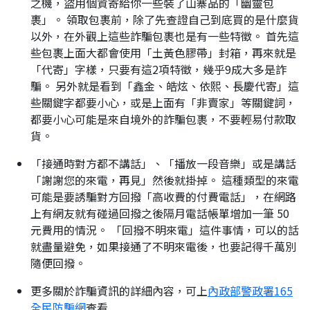
之機，盜用個資寄給你一些裝了山寨品的「幽靈包
裹」。 領取包裹前，除了先查證自己到底買的是什麼貨
以外，在外觀上這些詐騙包裹也是有一些特徵。 首先這
些包裹上面大都會使用「土黃色膠帶」封箱，再來就是
「代寄」字樣，只要有這2項特徵，幾乎9成大多是詐
騙。 另外就是看到「鑫金、皓炫、依熙、長慶代寄」這
些關鍵字都要小心，或是上面有「非賣家」等關鍵詞，
都要小心可能是來自境外的詐騙包裹，不要輕易付款取
貨。
「接通時對方都不講話」、「播放一段音樂」或是講話
「謝謝您的來電，再見」然後就掛掉。 這種類型的來電
可能是要誘騙對方回撥「高收費的付費電話」，在網路
上有網友就有碰過回撥之後隔月電話帳單增加一筆 50
元費用的情況。 「回撥不明來電」這件事情，可以的話
就盡量避免，如果接通了不明來電後，也要記得千萬別
隨便回撥。
更多關於詐騙資訊的詳細內容，可上
內政部警政署165
全民防騙網
查看