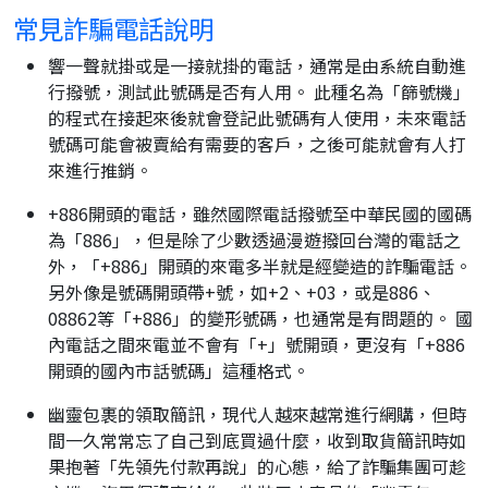
常見詐騙電話說明
響一聲就掛或是一接就掛的電話，通常是由系統自動進
行撥號，測試此號碼是否有人用。 此種名為「篩號機」
的程式在接起來後就會登記此號碼有人使用，未來電話
號碼可能會被賣給有需要的客戶，之後可能就會有人打
來進行推銷。
+886開頭的電話，雖然國際電話撥號至中華民國的國碼
為「886」，但是除了少數透過漫遊撥回台灣的電話之
外，「+886」開頭的來電多半就是經變造的詐騙電話。
另外像是號碼開頭帶+號，如+2、+03，或是886、
08862等「+886」的變形號碼，也通常是有問題的。 國
內電話之間來電並不會有「+」號開頭，更沒有「+886
開頭的國內市話號碼」這種格式。
幽靈包裹的領取簡訊，現代人越來越常進行網購，但時
間一久常常忘了自己到底買過什麼，收到取貨簡訊時如
果抱著「先領先付款再說」的心態，給了詐騙集團可趁